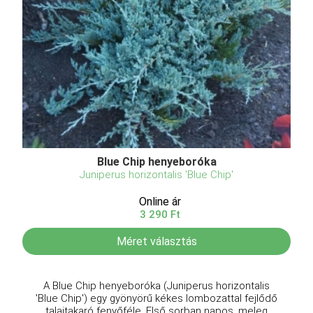
Blue Chip henyeboróka
Juniperus horizontalis 'Blue Chip'
Online ár
3 290 Ft
Méret választás
A Blue Chip henyeboróka (Juniperus horizontalis
'Blue Chip') egy gyönyörű kékes lombozattal fejlődő
talajtakaró fenyőféle. Első sorban napos, meleg