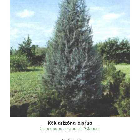
Kék arizóna-ciprus
Cupressus arizonica 'Glauca'