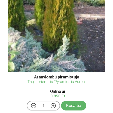
Aranylombú piramistuja
Thuja orientalis 'Pyramidalis Aurea'
Online ár
3 950 Ft
Kosárba