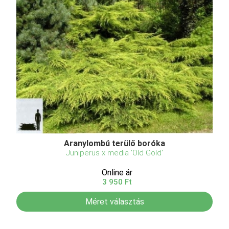
Aranylombú terülő boróka
Juniperus x media 'Old Gold'
Online ár
3 950 Ft
Méret választás