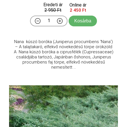
Eredeti ár
Online ár
2 950 Ft
2 450 Ft
Kosárba
Nana kúszó boróka (Juniperus procumbens 'Nana')
– A talajtakaró, elfekvő növekedésű törpe örökzöld
A Nana kúszó boróka a ciprusfélék (Cupressaceae)
családjába tartozó, Japánban őshonos, Juniperus
procumbens faj törpe, elfekvő növekedésű
nemesített ...