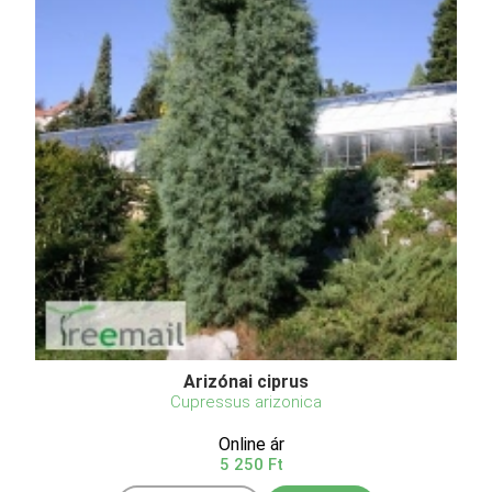
Arizónai ciprus
Cupressus arizonica
Online ár
5 250 Ft