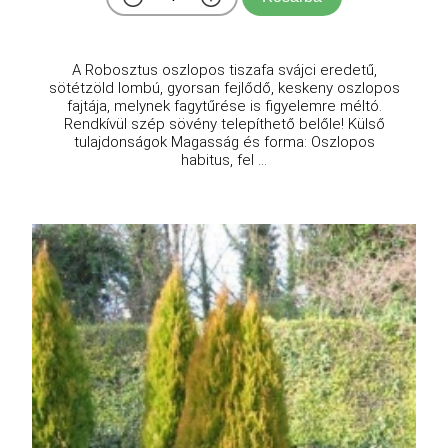
A Robosztus oszlopos tiszafa svájci eredetű,
sötétzöld lombú, gyorsan fejlődő, keskeny oszlopos
fajtája, melynek fagytűrése is figyelemre méltó.
Rendkívül szép sövény telepíthető belőle! Külső
tulajdonságok Magasság és forma: Oszlopos
habitus, fel ...