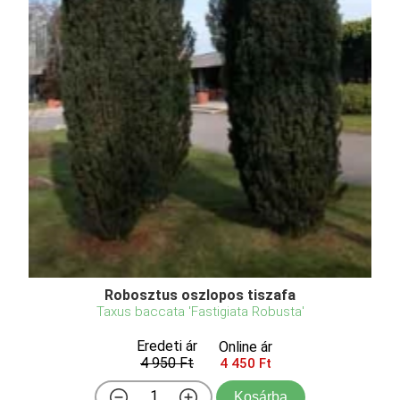
Robosztus oszlopos tiszafa
Taxus baccata 'Fastigiata Robusta'
Eredeti ár
Online ár
4 950 Ft
4 450 Ft
Kosárba