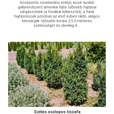
Középerős növekedési erélyű, kissé lazább
gallyrendszerű amerikai fajta. Idősebb hajtásai
sárgászöldek (a fonákuk kékeszöld), a fiatal
hajtásrészek azonban az első évben rikító, világos
kénsárgák. Idősebb korára 2,5-3 méteres
szélességet és derékig é ...
Széles oszlopos tiszafa