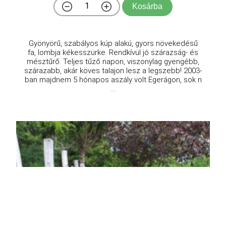
Kosárba
Gyönyörű, szabályos kúp alakú, gyors növekedésű
fa, lombja kékesszürke. Rendkívül jó szárazság- és
mésztűrő. Teljes tűző napon, viszonylag gyengébb,
szárazabb, akár köves talajon lesz a legszebb! 2003-
ban majdnem 5 hónapos aszály volt Egerágon, sok n
...