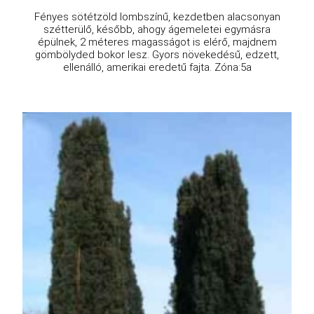
Fényes sötétzöld lombszínű, kezdetben alacsonyan
szétterülő, később, ahogy ágemeletei egymásra
épülnek, 2 méteres magasságot is elérő, majdnem
gömbölyded bokor lesz. Gyors növekedésű, edzett,
ellenálló, amerikai eredetű fajta. Zóna:5a