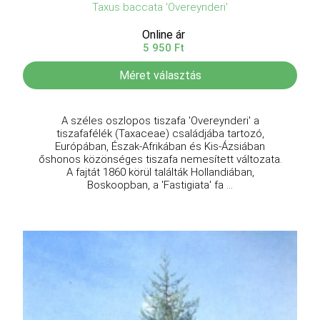
Taxus baccata 'Overeynderi'
Online ár
5 950 Ft
Méret választás
A széles oszlopos tiszafa 'Overeynderi' a
tiszafafélék (Taxaceae) családjába tartozó,
Európában, Észak-Afrikában és Kis-Ázsiában
őshonos közönséges tiszafa nemesített változata.
A fajtát 1860 körül találták Hollandiában,
Boskoopban, a 'Fastigiata' fa ...