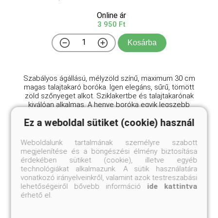
Online ár
3 950 Ft
Kosárba
Szabályos ágállású, mélyzöld színű, maximum 30 cm
magas talajtakaró boróka. Igen elegáns, sűrű, tömött
zöld szőnyeget alkot. Sziklakertbe és talajtakarónak
kiválóan alkalmas. A henye boróka egyik legszebb
fajtája! A 'Walesi herceg' henyeboróka kivál ...
Ez a weboldal sütiket (cookie) használ
Weboldalunk tartalmának személyre szabott
megjelenítése és a böngészési élmény biztosítása
érdekében sütiket (cookie), illetve egyéb
technológiákat alkalmazunk. A sütik használatára
vonatkozó irányelveinkről, valamint azok testreszabási
lehetőségeiről bővebb információ
ide kattintva
érhető el.