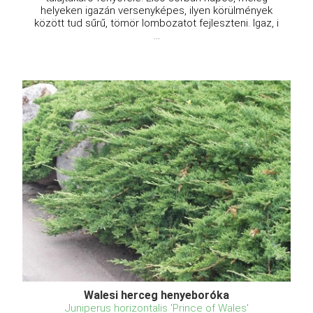
helyeken igazán versenyképes, ilyen körülmények
között tud sűrű, tömör lombozatot fejleszteni. Igaz, i
...
Walesi herceg henyeboróka
Juniperus horizontalis 'Prince of Wales'