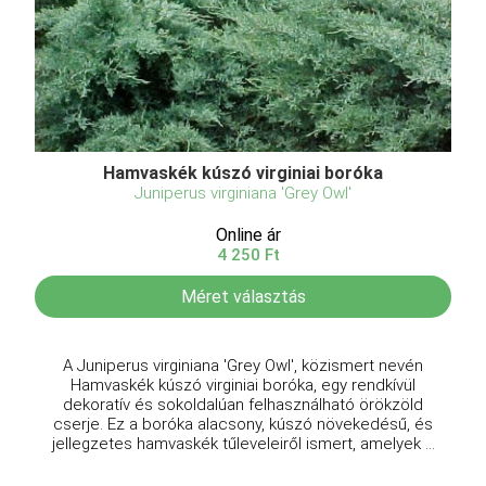
Hamvaskék kúszó virginiai boróka
Juniperus virginiana 'Grey Owl'
Online ár
4 250 Ft
Méret választás
A Juniperus virginiana 'Grey Owl', közismert nevén
Hamvaskék kúszó virginiai boróka, egy rendkívül
dekoratív és sokoldalúan felhasználható örökzöld
cserje. Ez a boróka alacsony, kúszó növekedésű, és
jellegzetes hamvaskék tűleveleiről ismert, amelyek ...