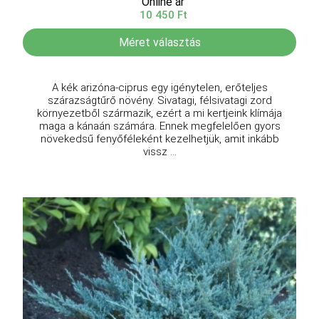
Online ár
10 450 Ft
Méret választás
A kék arizóna-ciprus egy igénytelen, erőteljes
szárazságtűrő növény. Sivatagi, félsivatagi zord
környezetből származik, ezért a mi kertjeink klímája
maga a kánaán számára. Ennek megfelelően gyors
növekedsű fenyőféleként kezelhetjük, amit inkább
vissz ...