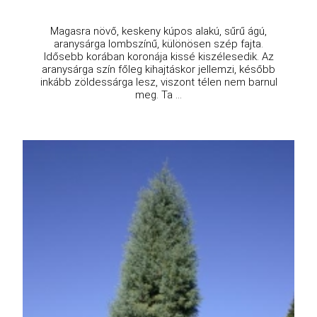
Magasra növő, keskeny kúpos alakú, sűrű ágú,
aranysárga lombszínű, különösen szép fajta.
Idősebb korában koronája kissé kiszélesedik. Az
aranysárga szín főleg kihajtáskor jellemzi, később
inkább zöldessárga lesz, viszont télen nem barnul
meg. Ta ...