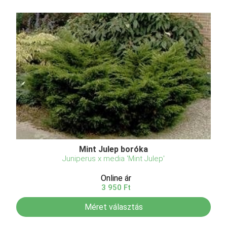
Mint Julep boróka
Juniperus x media 'Mint Julep'
Online ár
3 950 Ft
Méret választás