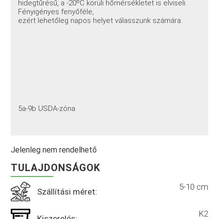
hidegtűrésű, a -20ºC körüli hőmérsékletet is elviseli.
Fényigényes fenyőféle,
ezért lehetőleg napos helyet válasszunk számára.
5a-9b USDA-zóna
Jelenleg nem rendelhető
TULAJDONSÁGOK
5-10 cm
Szállítási méret:
K2
Kiszerelés: