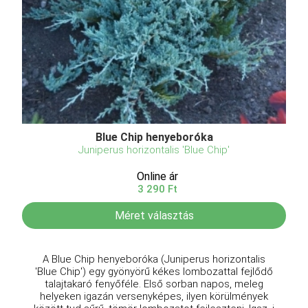
Blue Chip henyeboróka
Juniperus horizontalis 'Blue Chip'
Online ár
3 290 Ft
Méret választás
A Blue Chip henyeboróka (Juniperus horizontalis
'Blue Chip') egy gyönyörű kékes lombozattal fejlődő
talajtakaró fenyőféle. Első sorban napos, meleg
helyeken igazán versenyképes, ilyen körülmények