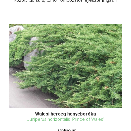
között tud sűrű, tömör lombozatot fejleszteni. Igaz, i
...
Walesi herceg henyeboróka
Juniperus horizontalis 'Prince of Wales'
Online ár