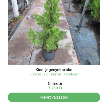
Kínai jegenyeboróka
Juniperus chinensis 'Keteleeri'
Online ár
7 750 Ft
Méret választás