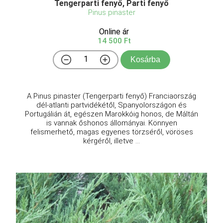
Tengerparti fenyő, Parti fenyő
Pinus pinaster
Online ár
14 500 Ft
Kosárba
A Pinus pinaster (Tengerparti fenyő) Franciaország
dél-atlanti partvidékétől, Spanyolországon és
Portugálián át, egészen Marokkóig honos, de Máltán
is vannak őshonos állományai. Könnyen
felismerhető, magas egyenes törzséről, vöröses
kérgéről, illetve ...