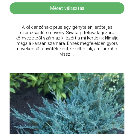
Méret választás
A kék arizóna-ciprus egy igénytelen, erőteljes
szárazságtűrő növény. Sivatagi, félsivatagi zord
környezetből származik, ezért a mi kertjeink klímája
maga a kánaán számára. Ennek megfelelően gyors
növekedsű fenyőféleként kezelhetjük, amit inkább
vissz ...