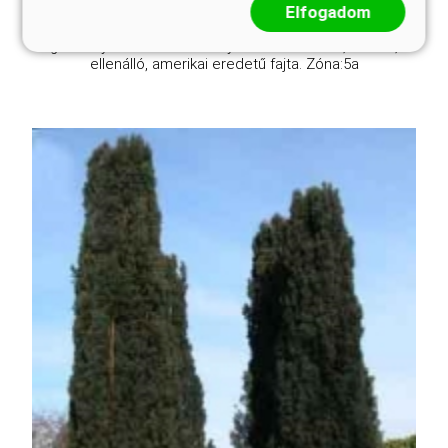
szétterülő, később, ahogy ágemeletei egymásra
Elfogadom
épülnek, 2 méteres magasságot is elérő, majdnem
gömbölyded bokor lesz. Gyors növekedésű, edzett,
ellenálló, amerikai eredetű fajta. Zóna:5a