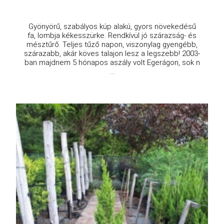
Gyönyörű, szabályos kúp alakú, gyors növekedésű
fa, lombja kékesszürke. Rendkívül jó szárazság- és
mésztűrő. Teljes tűző napon, viszonylag gyengébb,
szárazabb, akár köves talajon lesz a legszebb! 2003-
ban majdnem 5 hónapos aszály volt Egerágon, sok n
...