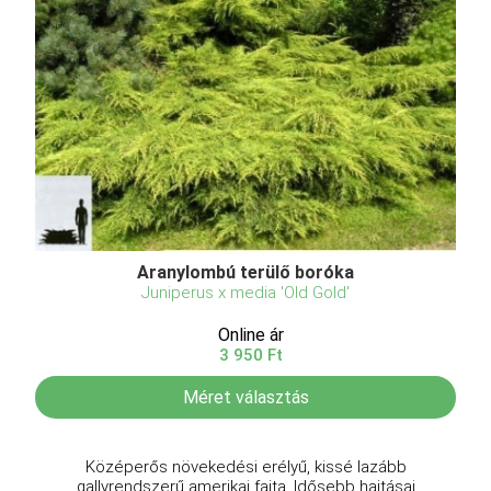
Aranylombú terülő boróka
Juniperus x media 'Old Gold'
Online ár
3 950 Ft
Méret választás
Középerős növekedési erélyű, kissé lazább
gallyrendszerű amerikai fajta. Idősebb hajtásai