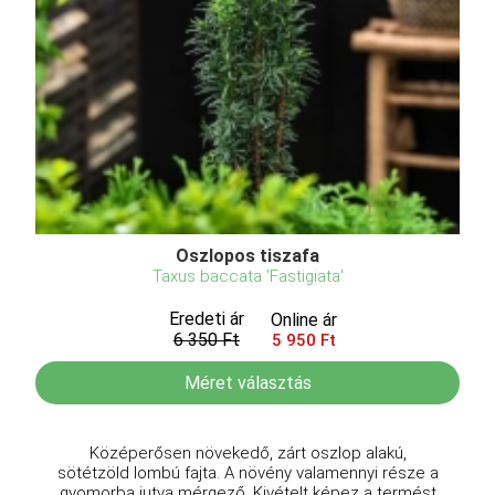
Oszlopos tiszafa
Taxus baccata 'Fastigiata'
Eredeti ár
Online ár
6 350 Ft
5 950 Ft
Méret választás
Középerősen növekedő, zárt oszlop alakú,
sötétzöld lombú fajta. A növény valamennyi része a
gyomorba jutva mérgező. Kivételt képez a termést