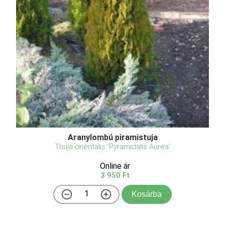
Aranylombú piramistuja
Thuja orientalis 'Pyramidalis Aurea'
Online ár
3 950 Ft
Kosárba