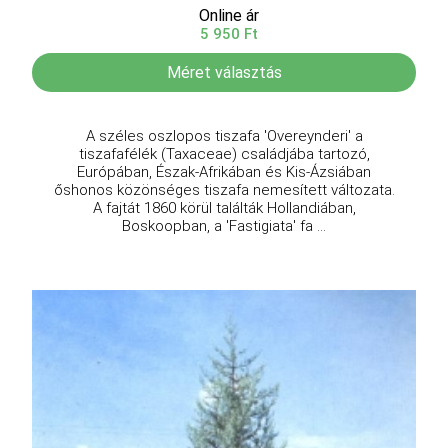
Online ár
5 950 Ft
Méret választás
A széles oszlopos tiszafa 'Overeynderi' a
tiszafafélék (Taxaceae) családjába tartozó,
Európában, Észak-Afrikában és Kis-Ázsiában
őshonos közönséges tiszafa nemesített változata.
A fajtát 1860 körül találták Hollandiában,
Boskoopban, a 'Fastigiata' fa ...