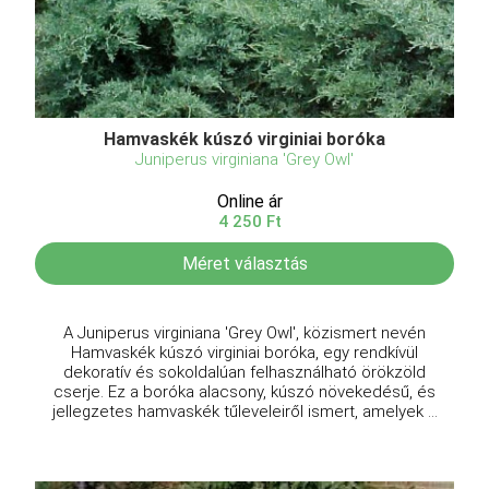
Hamvaskék kúszó virginiai boróka
Juniperus virginiana 'Grey Owl'
Online ár
4 250 Ft
Méret választás
A Juniperus virginiana 'Grey Owl', közismert nevén
Hamvaskék kúszó virginiai boróka, egy rendkívül
dekoratív és sokoldalúan felhasználható örökzöld
cserje. Ez a boróka alacsony, kúszó növekedésű, és
jellegzetes hamvaskék tűleveleiről ismert, amelyek ...