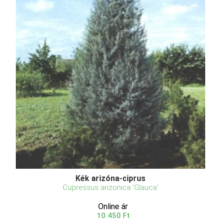
Kék arizóna-ciprus
Cupressus arizonica 'Glauca'
Online ár
10 450 Ft