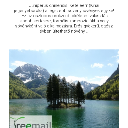
Juniperus chinensis 'Keteleeri' (Kínai
jegenyeboróka) a legszebb sövénynövények egyike!
Ez az oszlopos örökzöld tökéletes választás
kisebb kertekbe, formális kompozíciókba vagy
sövényként való alkalmazásra. Erős gyökerű, egész
évben ültethető növény ...