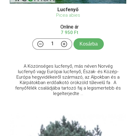
Lucfenyő
Picea abies
Online ár
7 950 Ft
Kosárba
A Közönséges lucfenyő, más néven Norvég
lucfenyő vagy Európai lucfenyő, Észak- és Közép-
Európa hegyvidékeiről származó, az Alpokban és a
Kárpátokban erdőalkotó örökzöld tűlevelű fa . A
fenyőfélék családjába tartozó faj a legismertebb és
legelterjedte ...