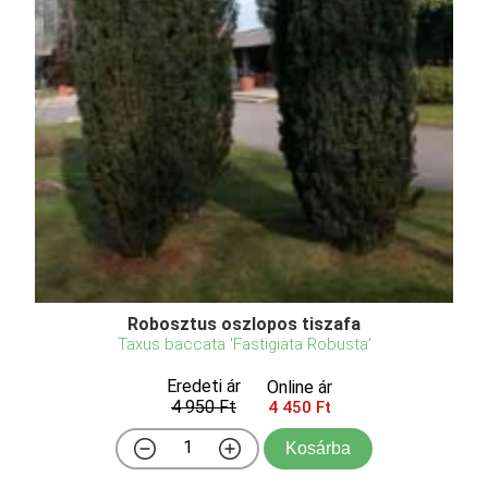
Robosztus oszlopos tiszafa
Taxus baccata 'Fastigiata Robusta'
Eredeti ár
Online ár
4 950 Ft
4 450 Ft
Kosárba