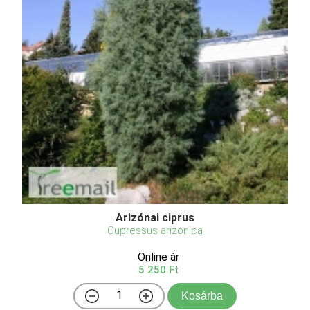
Arizónai ciprus
Cupressus arizonica
Online ár
5 250 Ft
Kosárba