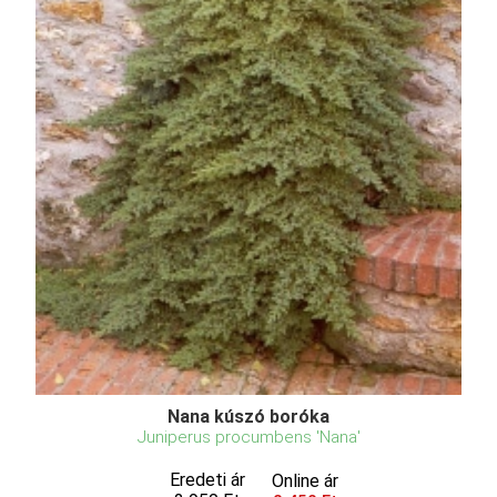
Nana kúszó boróka
Juniperus procumbens 'Nana'
Eredeti ár
Online ár