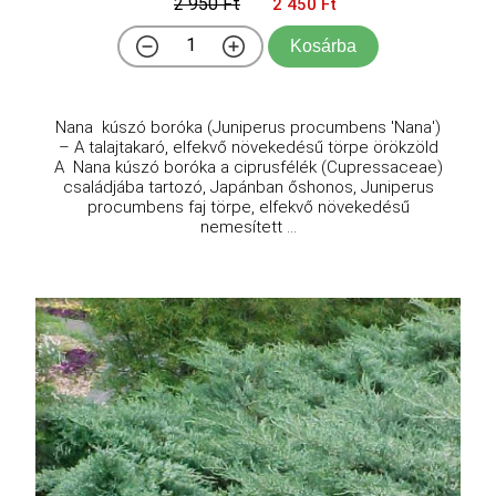
2 950 Ft
2 450 Ft
Kosárba
Nana kúszó boróka (Juniperus procumbens 'Nana')
– A talajtakaró, elfekvő növekedésű törpe örökzöld
A Nana kúszó boróka a ciprusfélék (Cupressaceae)
családjába tartozó, Japánban őshonos, Juniperus
procumbens faj törpe, elfekvő növekedésű
nemesített ...