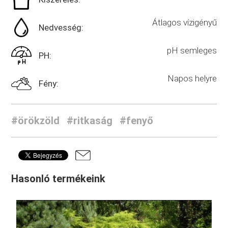
Átlagos vízigényű
Nedvesség:
pH semleges
PH:
Napos helyre
Fény:
#örökzöld
#ritkaság
#fenyő
Hasonló termékeink