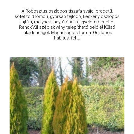
A Robosztus oszlopos tiszafa svájci eredetű,
sötétzöld lombú, gyorsan fejlődő, keskeny oszlopos
fajtája, melynek fagytűrése is figyelemre méltó.
Rendkívül szép sövény telepíthető belőle! Külső
tulajdonságok Magasság és forma: Oszlopos
habitus, fel ...