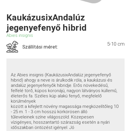
KaukázusixAndalúz
jegenyefenyő hibrid
Abies insignis
5-10 cm
Szállítási méret:
Az Abies insignis (KaukázusixAndalúz jegenyefenyő
hibrid) ahogy a neve is árulkodik róla, a kaukázusi és
andalúz jegenyefenyők hibridje. Erős növekedésű,
felfelé törő, kúpos koronájú, nagyon látványos küllemű,
életerős fa. Széles kúp alakú fenyő, megfelelő
körülmények
között a kifejlett növény magassága megközelítőleg 10
- 25 m. 1 - 3 cm hosszú körkörösen álló
tűleveleinek színe világoszöld. Közepesen
vízigényes, hosszantartó szárazság esetén a nyári
időszakban öntözést igényel. Jó