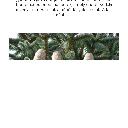
borító húsos-piros magburok, amely ehető. Kétlaki
növény: termést csak a nőpéldányok hoznak. A talaj
iránt ig ...
Andalúz jegenyefenyő
Abies pinsapo