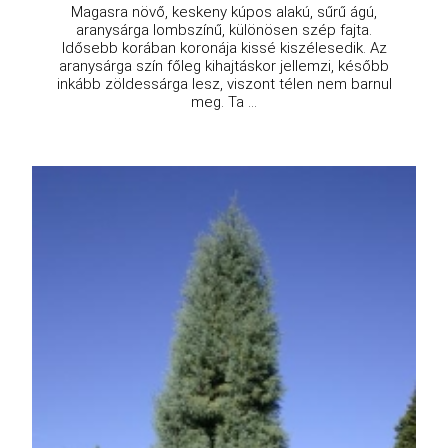
Magasra növő, keskeny kúpos alakú, sűrű ágú,
aranysárga lombszínű, különösen szép fajta.
Idősebb korában koronája kissé kiszélesedik. Az
aranysárga szín főleg kihajtáskor jellemzi, később
inkább zöldessárga lesz, viszont télen nem barnul
meg. Ta ...