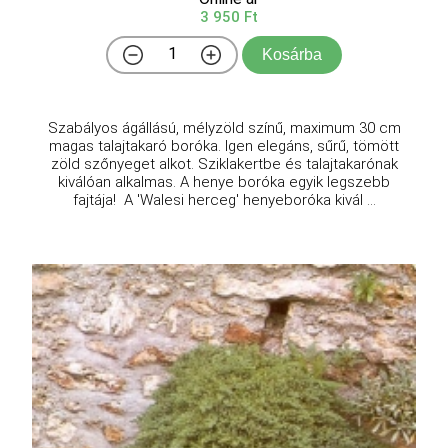
3 950 Ft
Kosárba
Szabályos ágállású, mélyzöld színű, maximum 30 cm
magas talajtakaró boróka. Igen elegáns, sűrű, tömött
zöld szőnyeget alkot. Sziklakertbe és talajtakarónak
kiválóan alkalmas. A henye boróka egyik legszebb
fajtája! A 'Walesi herceg' henyeboróka kivál ...