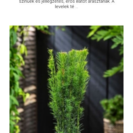
színűek és jellegzetes, erős illatot árasztanak. A
levelek té ...