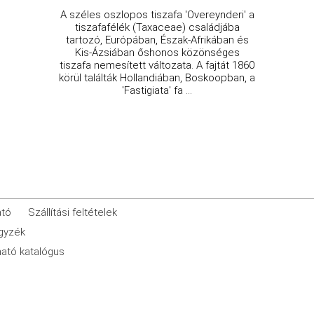
A széles oszlopos tiszafa 'Overeynderi' a
tiszafafélék (Taxaceae) családjába
tartozó, Európában, Észak-Afrikában és
Kis-Ázsiában őshonos közönséges
tiszafa nemesített változata. A fajtát 1860
körül találták Hollandiában, Boskoopban, a
'Fastigiata' fa ...
ató
Szállítási feltételek
egyzék
ató katalógus