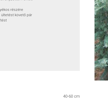
rnyékos részére
 ültetést követő pár
ítést
40-60 cm