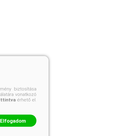
mény biztosítása
nálatára vonatkozó
attintva
érhető el.
Elfogadom