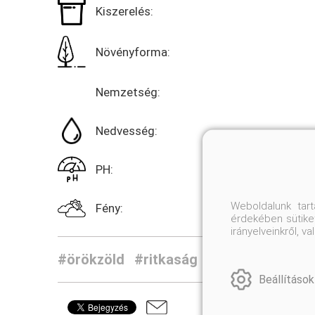
Kiszerelés:
Növényforma:
Nemzetség:
Nedvesség:
PH:
Weboldalunk tar
Fény:
érdekében sütiket
irányelveinkről, 
#örökzöld
#ritkaság
#fenyő
Beállítások