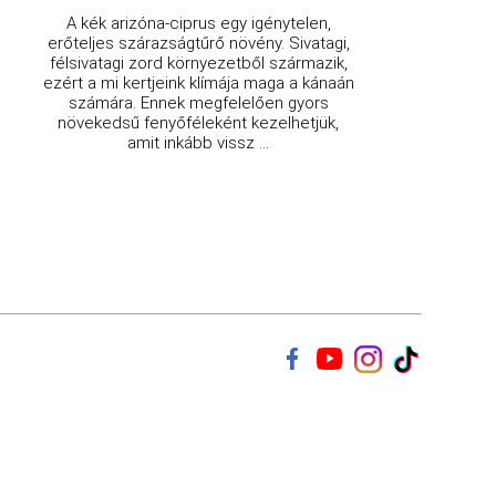
A kék arizóna-ciprus egy igénytelen,
erőteljes szárazságtűrő növény. Sivatagi,
félsivatagi zord környezetből származik,
ezért a mi kertjeink klímája maga a kánaán
számára. Ennek megfelelően gyors
növekedsű fenyőféleként kezelhetjük,
amit inkább vissz ...