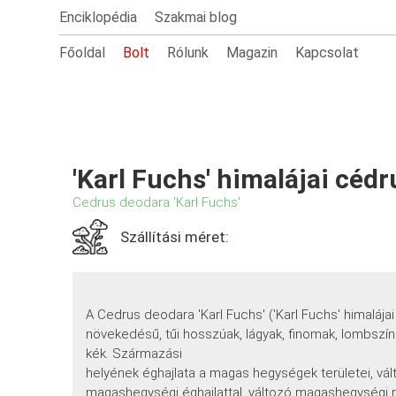
Enciklopédia
Szakmai blog
Főoldal
Bolt
Rólunk
Magazin
Kapcsolat
'Karl Fuchs' himalájai cédr
Cedrus deodara 'Karl Fuchs'
Szállítási méret:
A Cedrus deodara 'Karl Fuchs' ('Karl Fuchs' himalája
növekedésű, tűi hosszúak, lágyak, finomak, lombszín
kék. Származási
helyének éghajlata a magas hegységek területei, vál
magashegységi éghajlattal, változó magashegységi 