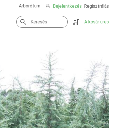
Arborétum
Bejelentkezés
Regisztrálás
A kosár üres