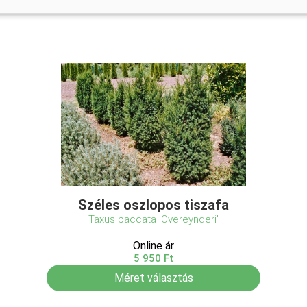
Széles oszlopos tiszafa
Taxus baccata 'Overeynderi'
Online ár
5 950 Ft
Méret választás