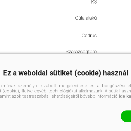
K3
Gúla alakú
Cedrus
Szárazságtűrő
Talajban nem válogat
Ez a weboldal sütiket (cookie) használ
Napos helyre
talmának személyre szabott megjelenítése és a böngészési él
 (cookie), illetve egyéb technológiákat alkalmazunk. A sütik hasz
valamint azok testreszabási lehetőségeiről bővebb információ
ide k