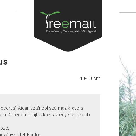
us
40-60 cm
i cédrus) Afganisztánból származik, gyors
e a C. deodara fajták közt az egyik legszebb
tozó,
növényzettel. Fontos