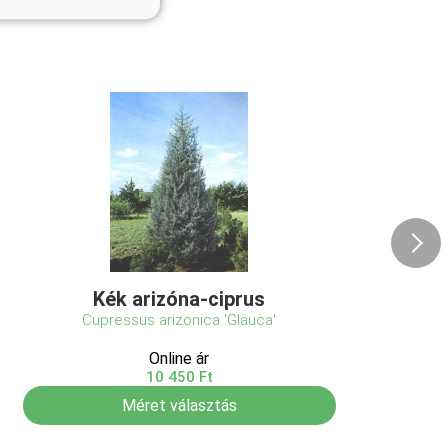
Kék arizóna-ciprus
Cupressus arizonica 'Glauca'
Online ár
10 450 Ft
Méret választás