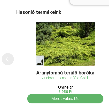
Hasonló termékeink
Aranylombú terülő boróka
Juniperus x media 'Old Gold'
Online ár
3 950 Ft
Méret választás