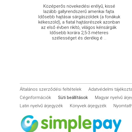
Középerős növekedési erélyű, kissé
lazább gallyrendszerű amerikai fajta.
Idősebb hajtásai sárgászöldek (a fonákuk
kékeszöld), a fiatal hajtásrészek azonban
az első évben rikító, világos kénsárgák.
Idősebb korára 2,5-3 méteres
szélességet és derékig é ...
Általános szerződési feltételek
Adatvédelmi tájékozt
Céginformációk
Süti beállítások
Magyar nyelvű árj
Latin nyelvű árjegyzék
Könyvek árjegyzék
Nyomtath