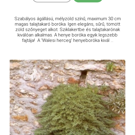
Szabályos ágállású, mélyzöld színű, maximum 30 cm
magas talajtakaró boróka. Igen elegáns, sűrű, tömött
zöld szőnyeget alkot. Sziklakertbe és talajtakarónak
kiválóan alkalmas. A henye boróka egyik legszebb
fajtája! A 'Walesi herceg' henyeboróka kivál ...