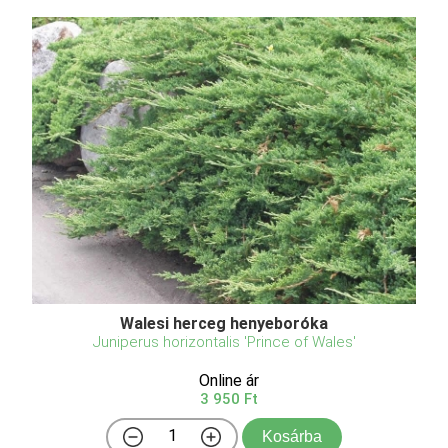
Walesi herceg henyeboróka
Juniperus horizontalis 'Prince of Wales'
Online ár
3 950 Ft
Kosárba