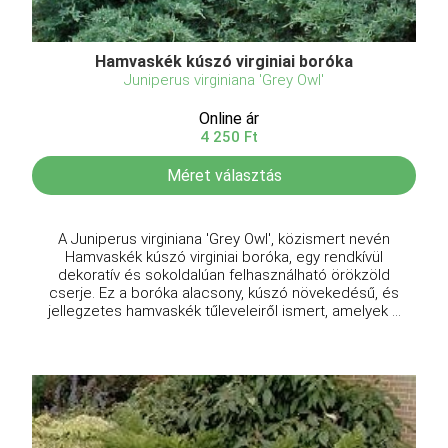
Hamvaskék kúszó virginiai boróka
Juniperus virginiana 'Grey Owl'
Online ár
4 250 Ft
Méret választás
A Juniperus virginiana 'Grey Owl', közismert nevén
Hamvaskék kúszó virginiai boróka, egy rendkívül
dekoratív és sokoldalúan felhasználható örökzöld
cserje. Ez a boróka alacsony, kúszó növekedésű, és
jellegzetes hamvaskék tűleveleiről ismert, amelyek ...