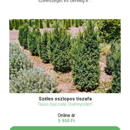
szélességet és derékig é ...
Széles oszlopos tiszafa
Taxus baccata 'Overeynderi'
Online ár
5 950 Ft