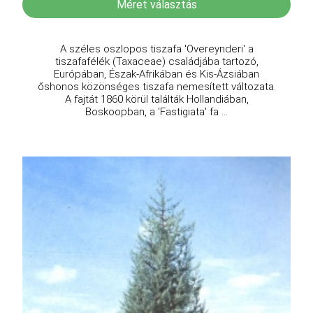
Méret választás
A széles oszlopos tiszafa 'Overeynderi' a
tiszafafélék (Taxaceae) családjába tartozó,
Európában, Észak-Afrikában és Kis-Ázsiában
őshonos közönséges tiszafa nemesített változata.
A fajtát 1860 körül találták Hollandiában,
Boskoopban, a 'Fastigiata' fa ...