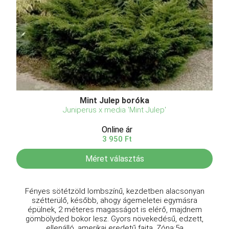
Mint Julep boróka
Juniperus x media 'Mint Julep'
Online ár
3 950 Ft
Méret választás
Fényes sötétzöld lombszínű, kezdetben alacsonyan
szétterülő, később, ahogy ágemeletei egymásra
épülnek, 2 méteres magasságot is elérő, majdnem
gömbölyded bokor lesz. Gyors növekedésű, edzett,
ellenálló, amerikai eredetű fajta. Zóna:5a