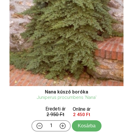
Nana kúszó boróka
Juniperus procumbens 'Nana'
Eredeti ár
Online ár
2 950 Ft
2 450 Ft
Kosárba