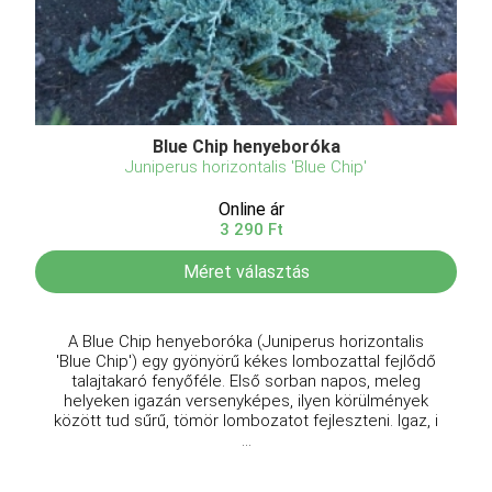
Blue Chip henyeboróka
Juniperus horizontalis 'Blue Chip'
Online ár
3 290 Ft
Méret választás
A Blue Chip henyeboróka (Juniperus horizontalis
'Blue Chip') egy gyönyörű kékes lombozattal fejlődő
talajtakaró fenyőféle. Első sorban napos, meleg
helyeken igazán versenyképes, ilyen körülmények
között tud sűrű, tömör lombozatot fejleszteni. Igaz, i
...