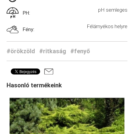
pH semleges
PH:
Félárnyékos helyre
Fény:
#örökzöld
#ritkaság
#fenyő
Hasonló termékeink