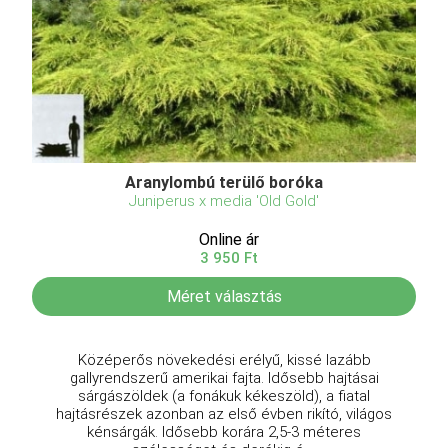
Aranylombú terülő boróka
Juniperus x media 'Old Gold'
Online ár
3 950 Ft
Méret választás
Középerős növekedési erélyű, kissé lazább
gallyrendszerű amerikai fajta. Idősebb hajtásai
sárgászöldek (a fonákuk kékeszöld), a fiatal
hajtásrészek azonban az első évben rikító, világos
kénsárgák. Idősebb korára 2,5-3 méteres