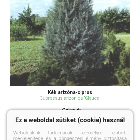
Kék arizóna-ciprus
Cupressus arizonica 'Glauca'
Online ár
10 450 Ft
Ez a weboldal sütiket (cookie) használ
Méret választás
Weboldalunk tartalmának személyre szabott
megjelenítése és a böngészési élmény biztosítása