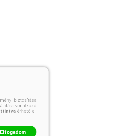
mény biztosítása
nálatára vonatkozó
attintva
érhető el.
Elfogadom