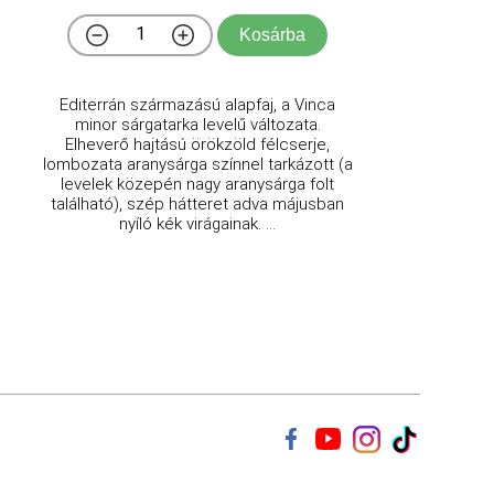
Kosárba
Editerrán származású alapfaj, a Vinca
minor sárgatarka levelű változata.
Elheverő hajtású örökzöld félcserje,
lombozata aranysárga színnel tarkázott (a
levelek közepén nagy aranysárga folt
található), szép hátteret adva májusban
nyíló kék virágainak. ...