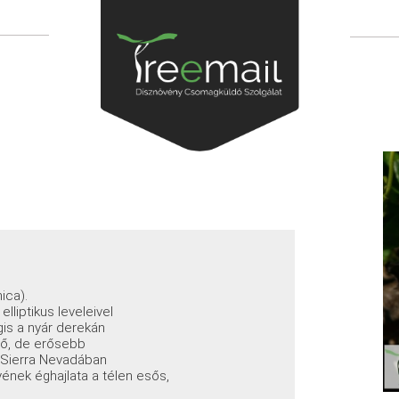
ica).
liptikus leveleivel
is a nyár derekán
űrő, de erősebb
a Sierra Nevadában
nek éghajlata a télen esős,