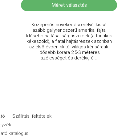
Méret választás
Középerős növekedési erélyű, kissé
lazább gallyrendszerű amerikai fajta.
Idősebb hajtásai sárgászöldek (a fonákuk
kékeszöld), a fiatal hajtásrészek azonban
az első évben rikító, világos kénsárgák.
Idősebb korára 2,5-3 méteres
szélességet és derékig é ...
ató
Szállítási feltételek
egyzék
ató katalógus