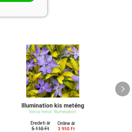
Illumination kis meténg
Vinca minor 'Illumination'
Eredeti ár
Online ár
5 110 Ft
3 950 Ft