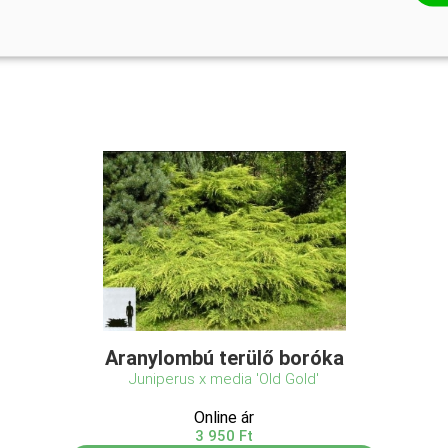
Aranylombú terülő boróka
Juniperus x media 'Old Gold'
Online ár
3 950 Ft