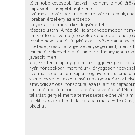
télen több-kevesebb faggyal – kemény lombú, örökz
naposabb, melegebb éghajlatról
származik, ezért kertünk azon részére ültessük, ahol 
korában érzékeny az erősebb
fagyokra, érdemes a kert legvédettebb
részére ültetni. A ház déli falának védelmében nem é
amik hűtő és szárító (örökzöldek esetében lehet jel
tovább növelik a téli fagykárokat. Elsősorban a tavas
ültetése javasolt a fagyérzékenysége miatt, mert a fr
mindig érzékenyebb a téli hidegre. Tápanyagban szeg
javasolt, mert
kifejezetten a tápanyagban gazdag, jó vízgazdálkodás
nyári hónapokban, mert nálunk lényegesen nedveseb
származik és ha nem kapja meg nyáron a számára
vízmennyiséget, akkor a nyári aszályos időszak hely
áttevődik az őszi hónapokra, ezáltal a friss hajtások
ami a télállóságát rontja. Ültetést követő első télen
takarást igényel, mert a természetes élőhelyén a mi
telekhez szokott és fiatal korában már a – 15 oC is 
okozhat.