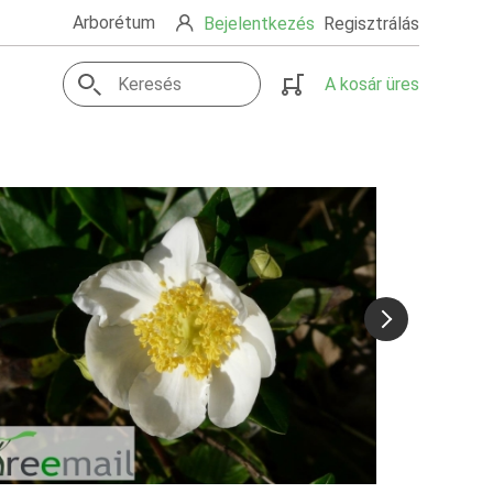
Arborétum
Bejelentkezés
Regisztrálás
A kosár üres