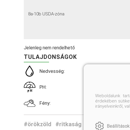
8a-10b USDA-zóna
Jelenleg nem rendelhető
TULAJDONSÁGOK
Nedvesség:
PH:
Weboldalunk tar
érdekében sütiket
Fény:
irányelveinkről, 
#örökzöld
#ritkaság
#virág
#cserje
Beállítások