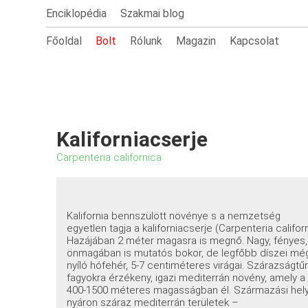
Enciklopédia
Szakmai blog
Főoldal
Bolt
Rólunk
Magazin
Kapcsolat
Kaliforniacserje
Carpenteria californica
Kalifornia bennszülött növénye s a nemzetség
egyetlen tagja a kaliforniacserje (Carpenteria californ
Hazájában 2 méter magasra is megnő. Nagy, fényes, el
önmagában is mutatós bokor, de legfőbb díszei még
nyíló hófehér, 5-7 centiméteres virágai. Szárazságt
fagyokra érzékeny, igazi mediterrán növény, amely 
400-1500 méteres magasságban él. Származási helyé
nyáron száraz mediterrán területek –