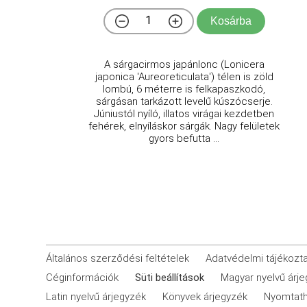
Kosárba
A sárgacirmos japánlonc (Lonicera
japonica 'Aureoreticulata') télen is zöld
lombú, 6 méterre is felkapaszkodó,
sárgásan tarkázott levelű kúszócserje.
Júniustól nyíló, illatos virágai kezdetben
fehérek, elnyíláskor sárgák. Nagy felületek
gyors befutta ...
Általános szerződési feltételek
Adatvédelmi tájékozt
Céginformációk
Süti beállítások
Magyar nyelvű árj
Latin nyelvű árjegyzék
Könyvek árjegyzék
Nyomtath