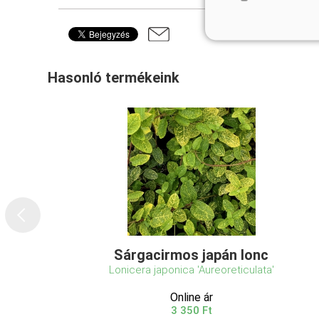
Hasonló termékeink
Sárgacirmos japán lonc
Lonicera japonica 'Aureoreticulata'
Online ár
3 350 Ft