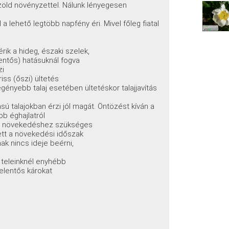
öld növényzettel. Nálunk lényegesen
a lehető legtöbb napfény éri. Mivel főleg fiatal
rik a hideg, északi szelek,
entős) hatásuknál fogva
zi
iss (őszi) ültetés
ényebb talaj esetében ültetéskor talajjavítás
ú talajokban érzi jól magát. Öntözést kíván a
b éghajlatról
 a növekedéshez szükséges
ett a növekedési időszak
nak nincs ideje beérni,
 teleinknél enyhébb
jelentős károkat