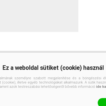
Átlagos vízigényű
Ez a weboldal sütiket (cookie) használ
pH semleges
talmának személyre szabott megjelenítése és a böngészési él
Napos helyre
 (cookie), illetve egyéb technológiákat alkalmazunk. A sütik hasz
valamint azok testreszabási lehetőségeiről bővebb információ
ide k