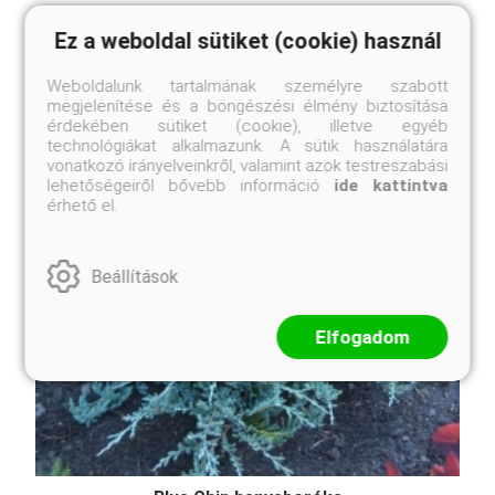
Ez a weboldal sütiket (cookie) használ
Weboldalunk tartalmának személyre szabott
megjelenítése és a böngészési élmény biztosítása
érdekében sütiket (cookie), illetve egyéb
technológiákat alkalmazunk. A sütik használatára
vonatkozó irányelveinkről, valamint azok testreszabási
lehetőségeiről bővebb információ
ide kattintva
érhető el.
Beállítások
Elfogadom