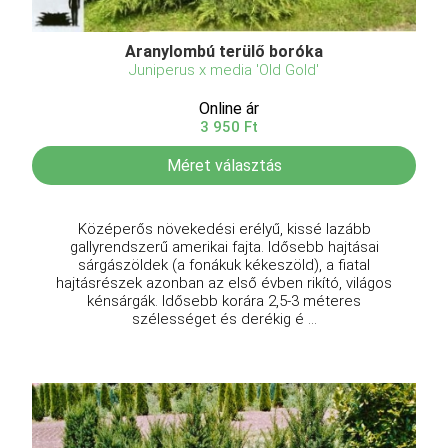
Aranylombú terülő boróka
Juniperus x media 'Old Gold'
Online ár
3 950 Ft
Méret választás
Középerős növekedési erélyű, kissé lazább
gallyrendszerű amerikai fajta. Idősebb hajtásai
sárgászöldek (a fonákuk kékeszöld), a fiatal
hajtásrészek azonban az első évben rikító, világos
kénsárgák. Idősebb korára 2,5-3 méteres
szélességet és derékig é ...