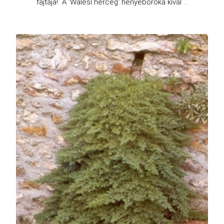
fajtája! A 'Walesi herceg' henyeboróka kivál ...