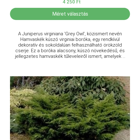
4 250 Ft
Méret választás
A Juniperus virginiana 'Grey Owl', közismert nevén
Hamvaskék kúszó virginiai boróka, egy rendkívül
dekoratív és sokoldalúan felhasználható örökzöld
cserje. Ez a boróka alacsony, kúszó növekedésű, és
jellegzetes hamvaskék tűleveleiről ismert, amelyek ...