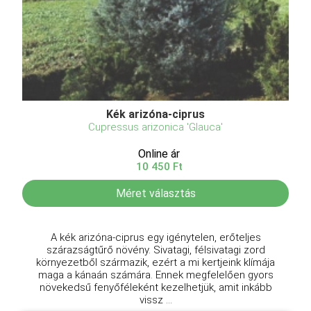
Kék arizóna-ciprus
Cupressus arizonica 'Glauca'
Online ár
10 450 Ft
Méret választás
A kék arizóna-ciprus egy igénytelen, erőteljes
szárazságtűrő növény. Sivatagi, félsivatagi zord
környezetből származik, ezért a mi kertjeink klímája
maga a kánaán számára. Ennek megfelelően gyors
növekedsű fenyőféleként kezelhetjük, amit inkább
vissz ...