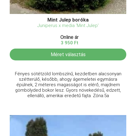
Mint Julep boróka
Juniperus x media 'Mint Julep'
Online ár
3 950 Ft
Méret választás
Fényes sötétzöld lombszínű, kezdetben alacsonyan
szétterülő, később, ahogy ágemeletei egymásra
épülnek, 2 méteres magasságot is elérő, majdnem
gömbölyded bokor lesz. Gyors növekedésű, edzett,
ellenálló, amerikai eredetű fajta. Zóna:5a