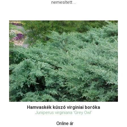
nemesített ...
Hamvaskék kúszó virginiai boróka
Juniperus virginiana 'Grey Owl'
Online ár