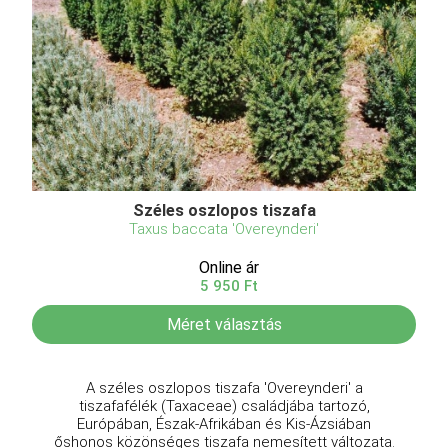
Széles oszlopos tiszafa
Taxus baccata 'Overeynderi'
Online ár
5 950 Ft
Méret választás
A széles oszlopos tiszafa 'Overeynderi' a
tiszafafélék (Taxaceae) családjába tartozó,
Európában, Észak-Afrikában és Kis-Ázsiában
őshonos közönséges tiszafa nemesített változata.