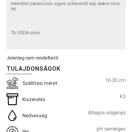
tekintélyt parancsoló, egyre szélesedő kúp alakot vesz
fel.
7b USDA-zóna
Jelenleg nem rendelhető
TULAJDONSÁGOK
10-20 cm
Szállítási méret:
K3
Kiszerelés:
Átlagos vízigényű
Nedvesség:
pH semleges
PH: