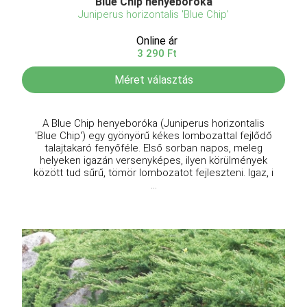
Blue Chip henyeboróka
Juniperus horizontalis 'Blue Chip'
Online ár
3 290 Ft
Méret választás
A Blue Chip henyeboróka (Juniperus horizontalis
'Blue Chip') egy gyönyörű kékes lombozattal fejlődő
talajtakaró fenyőféle. Első sorban napos, meleg
helyeken igazán versenyképes, ilyen körülmények
között tud sűrű, tömör lombozatot fejleszteni. Igaz, i
...