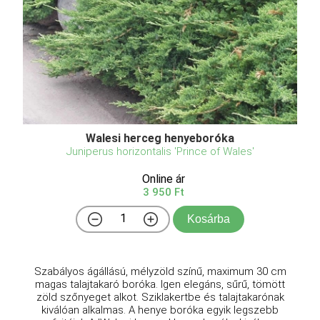
Walesi herceg henyeboróka
Juniperus horizontalis 'Prince of Wales'
Online ár
3 950 Ft
Kosárba
Szabályos ágállású, mélyzöld színű, maximum 30 cm
magas talajtakaró boróka. Igen elegáns, sűrű, tömött
zöld szőnyeget alkot. Sziklakertbe és talajtakarónak
kiválóan alkalmas. A henye boróka egyik legszebb