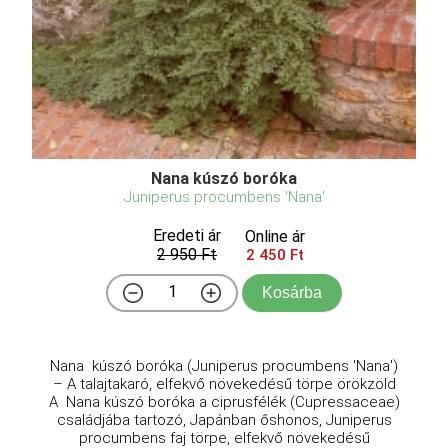
Nana kúszó boróka
Juniperus procumbens 'Nana'
Eredeti ár
Online ár
2 950 Ft
2 450 Ft
Kosárba
Nana kúszó boróka (Juniperus procumbens 'Nana')
– A talajtakaró, elfekvő növekedésű törpe örökzöld
A Nana kúszó boróka a ciprusfélék (Cupressaceae)
családjába tartozó, Japánban őshonos, Juniperus
procumbens faj törpe, elfekvő növekedésű