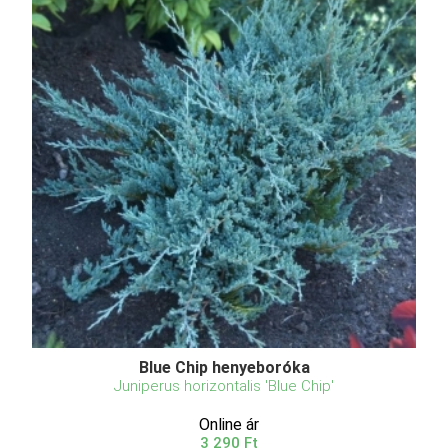
Blue Chip henyeboróka
Juniperus horizontalis 'Blue Chip'
Online ár
3 290 Ft