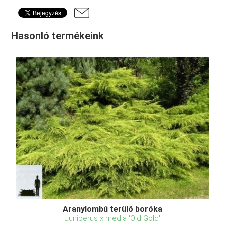
Hasonló termékeink
Aranylombú terülő boróka
Juniperus x media 'Old Gold'