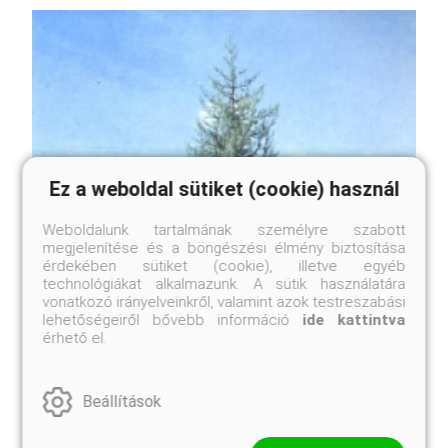
Ez a weboldal sütiket (cookie) használ
Weboldalunk tartalmának személyre szabott
megjelenítése és a böngészési élmény biztosítása
érdekében sütiket (cookie), illetve egyéb
technológiákat alkalmazunk. A sütik használatára
vonatkozó irányelveinkről, valamint azok testreszabási
lehetőségeiről bővebb információ
ide kattintva
érhető el.
Beállítások