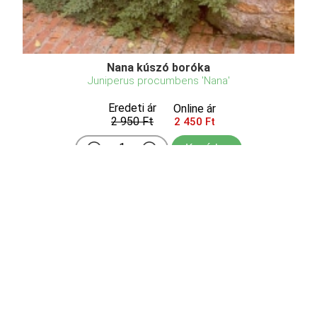
Nana kúszó boróka
Juniperus procumbens 'Nana'
Eredeti ár
Online ár
2 950 Ft
2 450 Ft
Kosárba
Nana kúszó boróka (Juniperus procumbens 'Nana')
– A talajtakaró, elfekvő növekedésű törpe örökzöld
A Nana kúszó boróka a ciprusfélék (Cupressaceae)
családjába tartozó, Japánban őshonos, Juniperus
procumbens faj törpe, elfekvő növekedésű
nemesített ...