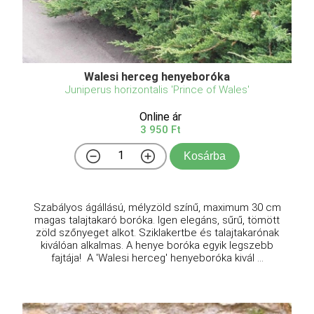
Walesi herceg henyeboróka
Juniperus horizontalis 'Prince of Wales'
Online ár
3 950 Ft
Kosárba
Szabályos ágállású, mélyzöld színű, maximum 30 cm
magas talajtakaró boróka. Igen elegáns, sűrű, tömött
zöld szőnyeget alkot. Sziklakertbe és talajtakarónak
kiválóan alkalmas. A henye boróka egyik legszebb
fajtája! A 'Walesi herceg' henyeboróka kivál ...