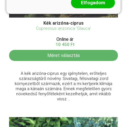
Elfogadom
Kék arizóna-ciprus
Cupressus arizonica 'Glauca'
Online ár
10 450 Ft
Méret választás
A kék arizóna-ciprus egy igénytelen, erőteljes
szárazságtűrő növény. Sivatagi, félsivatagi zord
környezetből származik, ezért a mi kertjeink klímája
maga a kánaán számára. Ennek megfelelően gyors
növekedsű fenyőféleként kezelhetjük, amit inkább
vissz ...