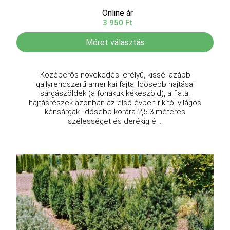
Online ár
3 950 Ft
Méret választás
Középerős növekedési erélyű, kissé lazább
gallyrendszerű amerikai fajta. Idősebb hajtásai
sárgászöldek (a fonákuk kékeszöld), a fiatal
hajtásrészek azonban az első évben rikító, világos
kénsárgák. Idősebb korára 2,5-3 méteres
szélességet és derékig é ...