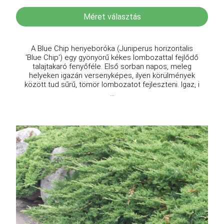
Méret választás
A Blue Chip henyeboróka (Juniperus horizontalis
'Blue Chip') egy gyönyörű kékes lombozattal fejlődő
talajtakaró fenyőféle. Első sorban napos, meleg
helyeken igazán versenyképes, ilyen körülmények
között tud sűrű, tömör lombozatot fejleszteni. Igaz, i
...