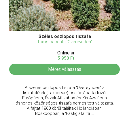
Széles oszlopos tiszafa
Taxus baccata 'Overeynderi'
Online ár
5 950 Ft
Méret választás
A széles oszlopos tiszafa 'Overeynderi' a
tiszafafélék (Taxaceae) családjába tartozó,
Európában, Észak-Afrikában és Kis-Ázsiában
őshonos közönséges tiszafa nemesített változata.
A fajtát 1860 körül találták Hollandiában,
Boskoopban, a 'Fastigiata' fa ...