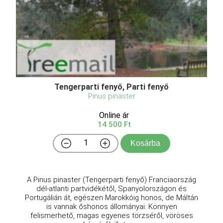
Tengerparti fenyő, Parti fenyő
Pinus pinaster
Online ár
14 500 Ft
Kosárba
A Pinus pinaster (Tengerparti fenyő) Franciaország
dél-atlanti partvidékétől, Spanyolországon és
Portugálián át, egészen Marokkóig honos, de Máltán
is vannak őshonos állományai. Könnyen
felismerhető, magas egyenes törzséről, vöröses