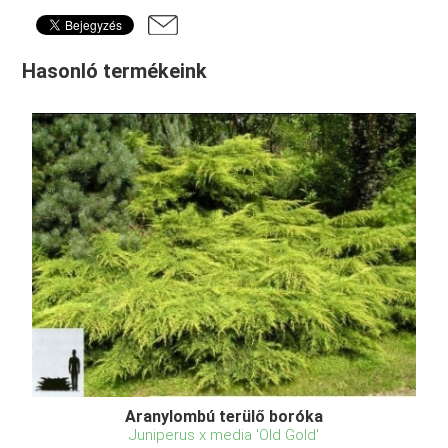
Hasonló termékeink
Aranylombú terülő boróka
Juniperus x media 'Old Gold'