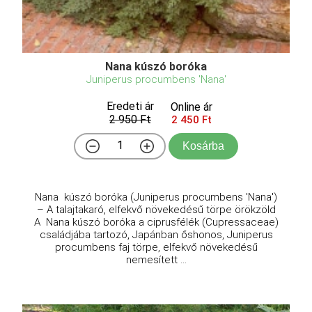
Nana kúszó boróka
Juniperus procumbens 'Nana'
Eredeti ár
Online ár
2 950 Ft
2 450 Ft
Kosárba
Nana kúszó boróka (Juniperus procumbens 'Nana')
– A talajtakaró, elfekvő növekedésű törpe örökzöld
A Nana kúszó boróka a ciprusfélék (Cupressaceae)
családjába tartozó, Japánban őshonos, Juniperus
procumbens faj törpe, elfekvő növekedésű
nemesített ...