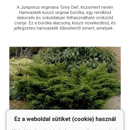
A Juniperus virginiana 'Grey Owl', közismert nevén
Hamvaskék kúszó virginiai boróka, egy rendkívül
dekoratív és sokoldalúan felhasználható örökzöld
cserje. Ez a boróka alacsony, kúszó növekedésű, és
jellegzetes hamvaskék tűleveleiről ismert, amelyek ...
Ez a weboldal sütiket (cookie) használ
Mint Julep boróka