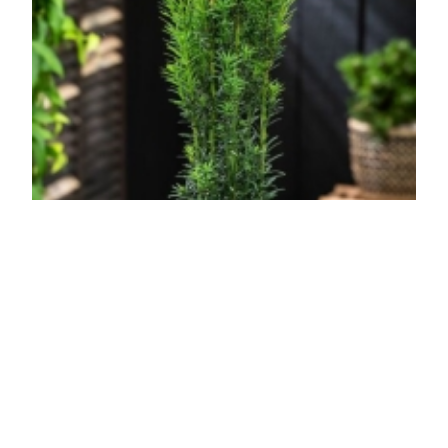
Oszlopos tiszafa
Taxus baccata 'Fastigiata'