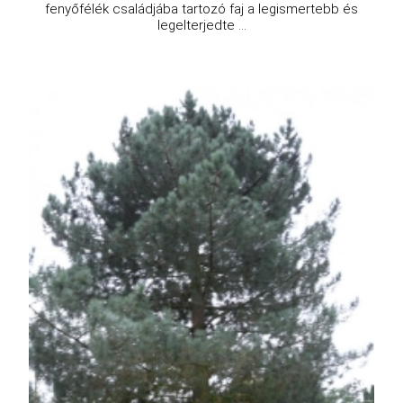
fenyőfélék családjába tartozó faj a legismertebb és
legelterjedte ...