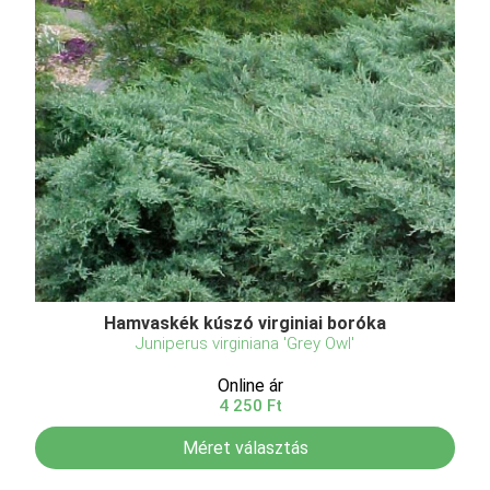
Hamvaskék kúszó virginiai boróka
Juniperus virginiana 'Grey Owl'
Online ár
4 250 Ft
Méret választás