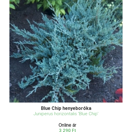
Blue Chip henyeboróka
Juniperus horizontalis 'Blue Chip'
Online ár
3 290 Ft