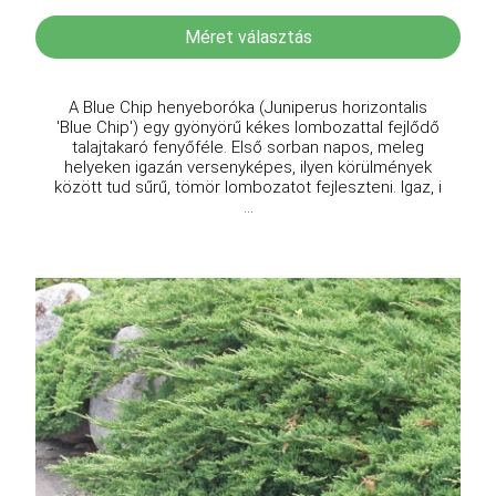
Méret választás
A Blue Chip henyeboróka (Juniperus horizontalis
'Blue Chip') egy gyönyörű kékes lombozattal fejlődő
talajtakaró fenyőféle. Első sorban napos, meleg
helyeken igazán versenyképes, ilyen körülmények
között tud sűrű, tömör lombozatot fejleszteni. Igaz, i
...