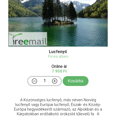
Lucfenyő
Picea abies
Online ár
7 950 Ft
Kosárba
A Közönséges lucfenyő, más néven Norvég
lucfenyő vagy Európai lucfenyő, Észak- és Közép-
Európa hegyvidékeiről származó, az Alpokban és a
Kárpátokban erdőalkotó örökzöld tűlevelű fa . A