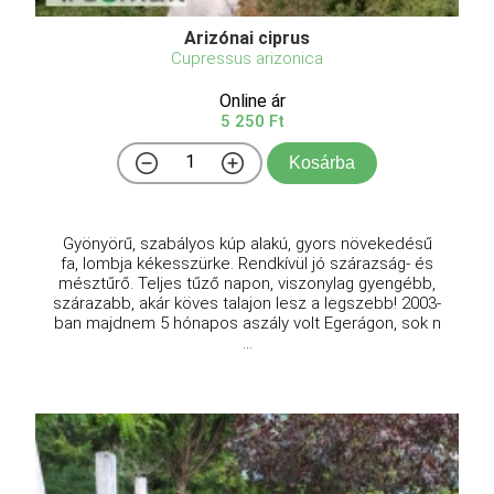
Arizónai ciprus
Cupressus arizonica
Online ár
5 250 Ft
Kosárba
Gyönyörű, szabályos kúp alakú, gyors növekedésű
fa, lombja kékesszürke. Rendkívül jó szárazság- és
mésztűrő. Teljes tűző napon, viszonylag gyengébb,
szárazabb, akár köves talajon lesz a legszebb! 2003-
ban majdnem 5 hónapos aszály volt Egerágon, sok n
...