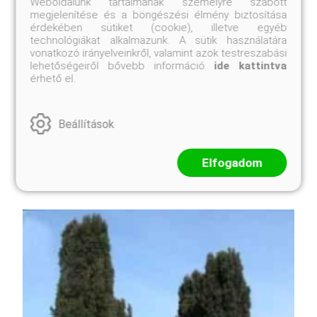
Juniperus x media 'Mint Julep'
Weboldalunk tartalmának személyre szabott
megjelenítése és a böngészési élmény biztosítása
Online ár
érdekében sütiket (cookie), illetve egyéb
technológiákat alkalmazunk. A sütik használatára
3 950 Ft
vonatkozó irányelveinkről, valamint azok testreszabási
lehetőségeiről bővebb információ
ide kattintva
Méret választás
érhető el.
Fényes sötétzöld lombszínű, kezdetben alacsonyan
Beállítások
szétterülő, később, ahogy ágemeletei egymásra
épülnek, 2 méteres magasságot is elérő, majdnem
gömbölyded bokor lesz. Gyors növekedésű, edzett,
Elfogadom
ellenálló, amerikai eredetű fajta. Zóna:5a