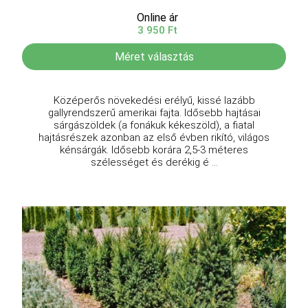
Online ár
3 950 Ft
Méret választás
Középerős növekedési erélyű, kissé lazább
gallyrendszerű amerikai fajta. Idősebb hajtásai
sárgászöldek (a fonákuk kékeszöld), a fiatal
hajtásrészek azonban az első évben rikító, világos
kénsárgák. Idősebb korára 2,5-3 méteres
szélességet és derékig é ...