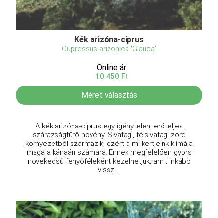
Kék arizóna-ciprus
Cupressus arizonica 'Glauca'
Online ár
10 450 Ft
Méret választás
A kék arizóna-ciprus egy igénytelen, erőteljes
szárazságtűrő növény. Sivatagi, félsivatagi zord
környezetből származik, ezért a mi kertjeink klímája
maga a kánaán számára. Ennek megfelelően gyors
növekedsű fenyőféleként kezelhetjük, amit inkább
vissz ...