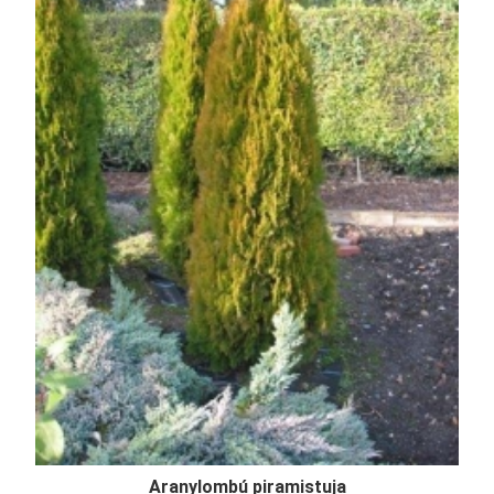
Aranylombú piramistuja