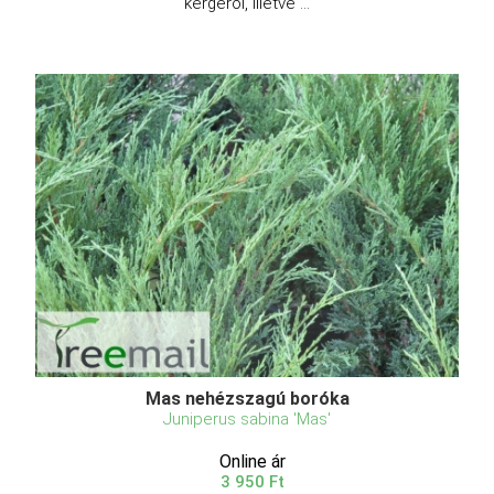
kérgéről, illetve ...
Mas nehézszagú boróka
Juniperus sabina 'Mas'
Online ár
3 950 Ft