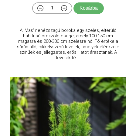
Kosárba
A 'Mas' nehézszagú boróka egy széles, elterülő
habitusú örökzöld cserje, amely 100-150 cm
magasra és 200-300 cm szélesre nő. Fő értéke a
sűrűn álló, pikkelyszerű levelek, amelyek élénkzöld
színűek és jellegzetes, erős illatot árasztanak. A
levelek té ...