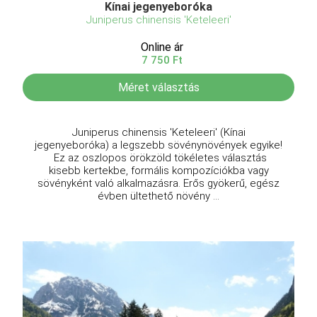
Kínai jegenyeboróka
Juniperus chinensis 'Keteleeri'
Online ár
7 750 Ft
Méret választás
Juniperus chinensis 'Keteleeri' (Kínai
jegenyeboróka) a legszebb sövénynövények egyike!
Ez az oszlopos örökzöld tökéletes választás
kisebb kertekbe, formális kompozíciókba vagy
sövényként való alkalmazásra. Erős gyökerű, egész
évben ültethető növény ...