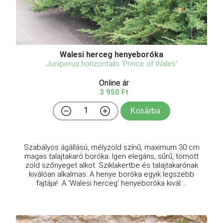
Walesi herceg henyeboróka
Juniperus horizontalis 'Prince of Wales'
Online ár
3 950 Ft
Kosárba
Szabályos ágállású, mélyzöld színű, maximum 30 cm
magas talajtakaró boróka. Igen elegáns, sűrű, tömött
zöld szőnyeget alkot. Sziklakertbe és talajtakarónak
kiválóan alkalmas. A henye boróka egyik legszebb
fajtája! A 'Walesi herceg' henyeboróka kivál ...