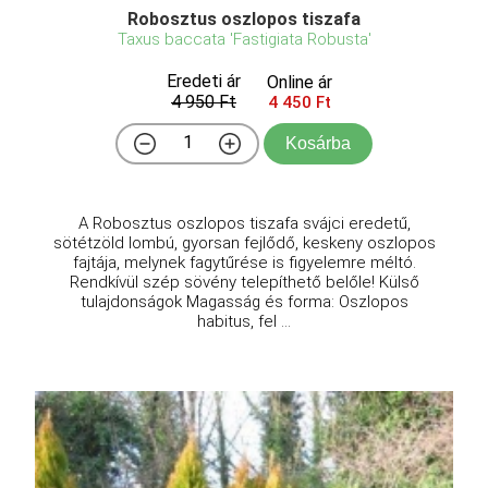
Robosztus oszlopos tiszafa
Taxus baccata 'Fastigiata Robusta'
Eredeti ár
Online ár
4 950 Ft
4 450 Ft
Kosárba
A Robosztus oszlopos tiszafa svájci eredetű,
sötétzöld lombú, gyorsan fejlődő, keskeny oszlopos
fajtája, melynek fagytűrése is figyelemre méltó.
Rendkívül szép sövény telepíthető belőle! Külső
tulajdonságok Magasság és forma: Oszlopos
habitus, fel ...