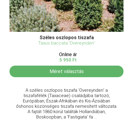
Széles oszlopos tiszafa
Taxus baccata 'Overeynderi'
Online ár
5 950 Ft
Méret választás
A széles oszlopos tiszafa 'Overeynderi' a
tiszafafélék (Taxaceae) családjába tartozó,
Európában, Észak-Afrikában és Kis-Ázsiában
őshonos közönséges tiszafa nemesített változata.
A fajtát 1860 körül találták Hollandiában,
Boskoopban, a 'Fastigiata' fa ...