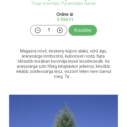
Thuja orientalis 'Pyramidalis Aurea'
Online ár
3 950 Ft
Kosárba
Magasra növő, keskeny kúpos alakú, sűrű ágú,
aranysárga lombszínű, különösen szép fajta.
Idősebb korában koronája kissé kiszélesedik. Az
aranysárga szín főleg kihajtáskor jellemzi, később
inkább zöldessárga lesz, viszont télen nem barnul
meg. Ta ...