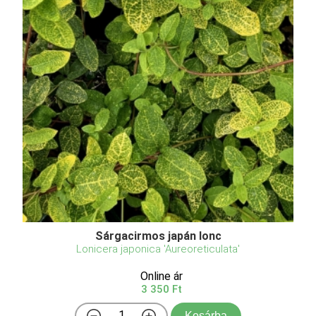
Sárgacirmos japán lonc
Lonicera japonica 'Aureoreticulata'
Online ár
3 350 Ft
Kosárba