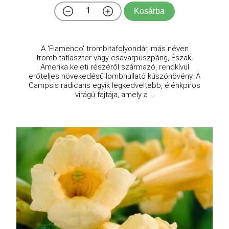
Kosárba
A 'Flamenco' trombitafolyondár, más néven
trombitaflaszter vagy csavarpuszpáng, Észak-
Amerika keleti részéről származó, rendkívül
erőteljes növekedésű lombhullató kúszónövény. A
Campsis radicans egyik legkedveltebb, élénkpiros
virágú fajtája, amely a ...