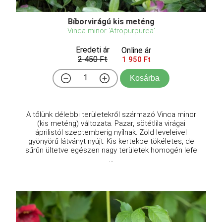
Bíborvirágú kis meténg
Vinca minor 'Atropurpurea'
Eredeti ár
Online ár
2 450 Ft
1 950 Ft
Kosárba
A tőlünk délebbi területekről származó Vinca minor
(kis meténg) változata. Pazar, sötétlila virágai
áprilistól szeptemberig nyílnak. Zöld leveleivel
gyönyörű látványt nyújt. Kis kertekbe tökéletes, de
sűrűn ültetve egészen nagy területek homogén lefe
...