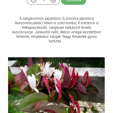
A sárgacirmos japánlonc (Lonicera japonica
'Aureoreticulata') télen is zöld lombú, 6 méterre is
felkapaszkodó, sárgásan tarkázott levelű
kúszócserje. Júniustól nyíló, illatos virágai kezdetben
fehérek, elnyíláskor sárgák. Nagy felületek gyors
befutta ...