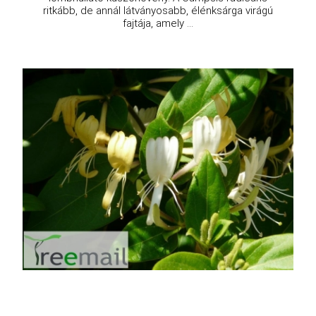
ritkább, de annál látványosabb, élénksárga virágú
fajtája, amely ...
Japán lonc
Lonicera japonica