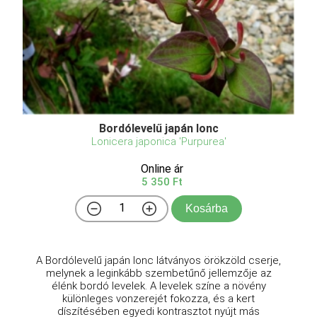
Bordólevelű japán lonc
Lonicera japonica 'Purpurea'
Online ár
5 350 Ft
Kosárba
A Bordólevelű japán lonc látványos örökzöld cserje,
melynek a leginkább szembetűnő jellemzője az
élénk bordó levelek. A levelek színe a növény
különleges vonzerejét fokozza, és a kert
díszítésében egyedi kontrasztot nyújt más