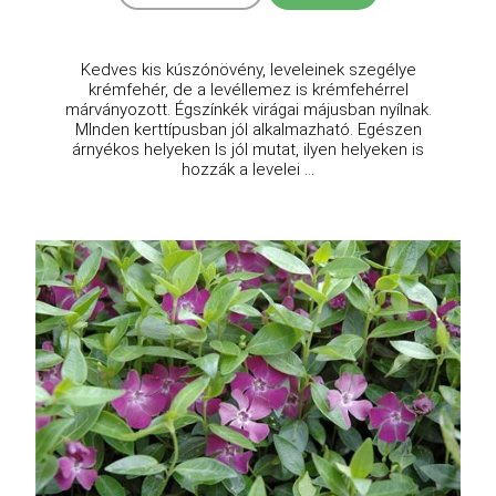
Kedves kis kúszónövény, leveleinek szegélye
krémfehér, de a levéllemez is krémfehérrel
márványozott. Égszínkék virágai májusban nyílnak.
MInden kerttípusban jól alkalmazható. Egészen
árnyékos helyeken ls jól mutat, ilyen helyeken is
hozzák a levelei ...