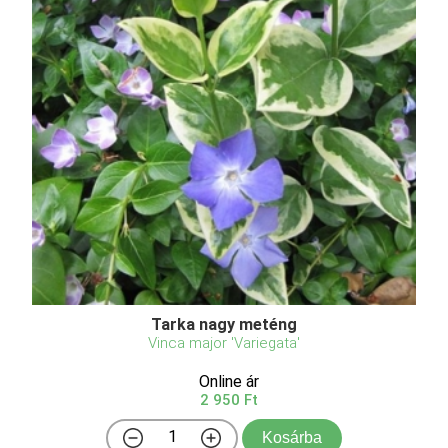
Tarka nagy meténg
Vinca major 'Variegata'
Online ár
2 950 Ft
Kosárba