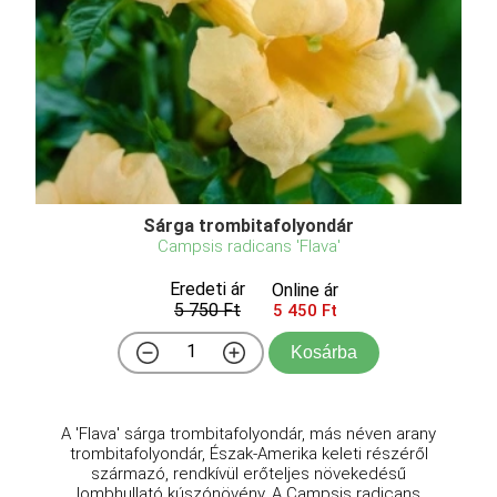
Sárga trombitafolyondár
Campsis radicans 'Flava'
Eredeti ár
Online ár
5 750 Ft
5 450 Ft
Kosárba
A 'Flava' sárga trombitafolyondár, más néven arany
trombitafolyondár, Észak-Amerika keleti részéről
származó, rendkívül erőteljes növekedésű
lombhullató kúszónövény. A Campsis radicans