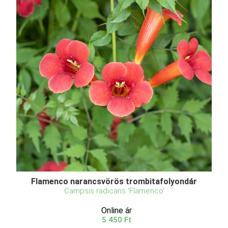
Flamenco narancsvörös trombitafolyondár
Campsis radicans 'Flamenco'
Online ár
5 450 Ft