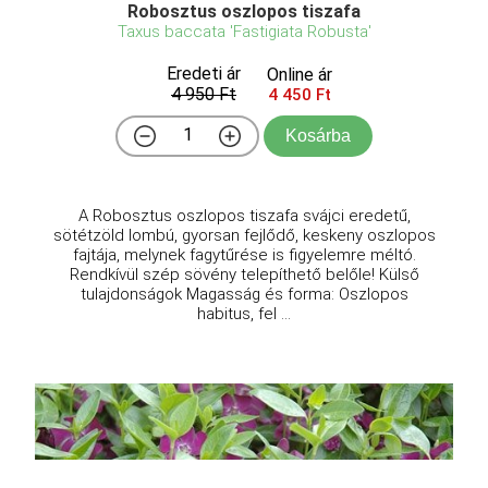
Robosztus oszlopos tiszafa
Taxus baccata 'Fastigiata Robusta'
Eredeti ár
Online ár
4 950 Ft
4 450 Ft
Kosárba
A Robosztus oszlopos tiszafa svájci eredetű,
sötétzöld lombú, gyorsan fejlődő, keskeny oszlopos
fajtája, melynek fagytűrése is figyelemre méltó.
Rendkívül szép sövény telepíthető belőle! Külső
tulajdonságok Magasság és forma: Oszlopos
habitus, fel ...