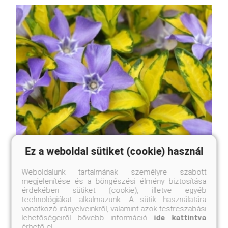
Ez a weboldal sütiket (cookie) használ
Weboldalunk tartalmának személyre szabott
megjelenítése és a böngészési élmény biztosítása
érdekében sütiket (cookie), illetve egyéb
technológiákat alkalmazunk. A sütik használatára
vonatkozó irányelveinkről, valamint azok testreszabási
Illumination kis meténg
lehetőségeiről bővebb információ
ide kattintva
Vinca minor 'Illumination'
érhető el.