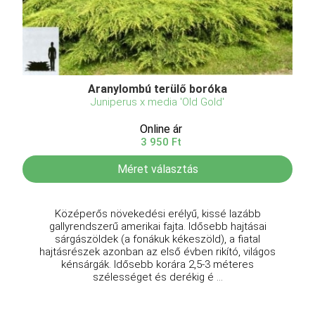
Aranylombú terülő boróka
Juniperus x media 'Old Gold'
Online ár
3 950 Ft
Méret választás
Középerős növekedési erélyű, kissé lazább
gallyrendszerű amerikai fajta. Idősebb hajtásai
sárgászöldek (a fonákuk kékeszöld), a fiatal
hajtásrészek azonban az első évben rikító, világos
kénsárgák. Idősebb korára 2,5-3 méteres
szélességet és derékig é ...