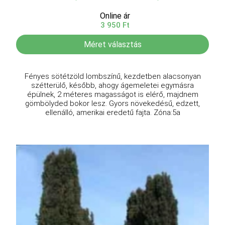
Online ár
3 950 Ft
Méret választás
Fényes sötétzöld lombszínű, kezdetben alacsonyan
szétterülő, később, ahogy ágemeletei egymásra
épülnek, 2 méteres magasságot is elérő, majdnem
gömbölyded bokor lesz. Gyors növekedésű, edzett,
ellenálló, amerikai eredetű fajta. Zóna:5a