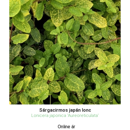
Sárgacirmos japán lonc
Lonicera japonica 'Aureoreticulata'
Online ár