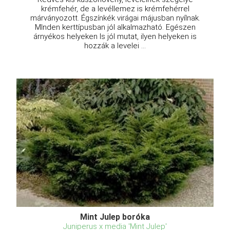
krémfehér, de a levéllemez is krémfehérrel
márványozott. Égszínkék virágai májusban nyílnak.
MInden kerttípusban jól alkalmazható. Egészen
árnyékos helyeken ls jól mutat, ilyen helyeken is
hozzák a levelei ...
Mint Julep boróka
Juniperus x media 'Mint Julep'