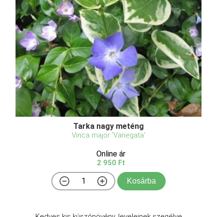
Tarka nagy meténg
Vinca major 'Variegata'
Online ár
2 950 Ft
Kosárba
Kedves kis kúszónövény, leveleinek szegélye