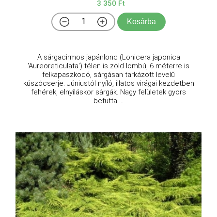
3 350 Ft
Kosárba
A sárgacirmos japánlonc (Lonicera japonica
'Aureoreticulata') télen is zöld lombú, 6 méterre is
felkapaszkodó, sárgásan tarkázott levelű
kúszócserje. Júniustól nyíló, illatos virágai kezdetben
fehérek, elnyíláskor sárgák. Nagy felületek gyors
befutta ...