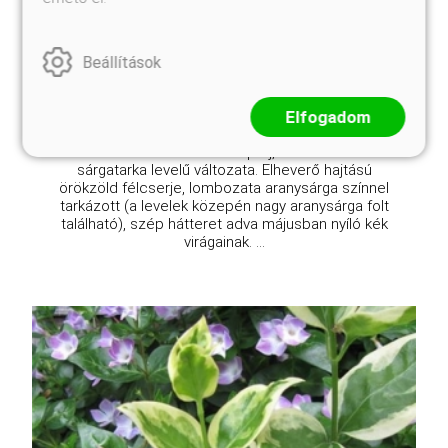
Eredeti ár
Online ár
5 110 Ft
3 950 Ft
Beállítások
Kosárba
Elfogadom
Editerrán származású alapfaj, a Vinca minor
sárgatarka levelű változata. Elheverő hajtású
örökzöld félcserje, lombozata aranysárga színnel
tarkázott (a levelek közepén nagy aranysárga folt
található), szép hátteret adva májusban nyíló kék
virágainak. ...