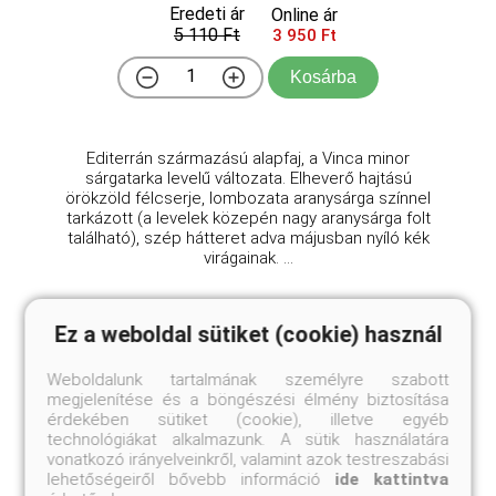
Eredeti ár
Online ár
5 110 Ft
3 950 Ft
Kosárba
Editerrán származású alapfaj, a Vinca minor
sárgatarka levelű változata. Elheverő hajtású
örökzöld félcserje, lombozata aranysárga színnel
tarkázott (a levelek közepén nagy aranysárga folt
található), szép hátteret adva májusban nyíló kék
virágainak. ...
Ez a weboldal sütiket (cookie) használ
Weboldalunk tartalmának személyre szabott
megjelenítése és a böngészési élmény biztosítása
érdekében sütiket (cookie), illetve egyéb
technológiákat alkalmazunk. A sütik használatára
vonatkozó irányelveinkről, valamint azok testreszabási
lehetőségeiről bővebb információ
ide kattintva