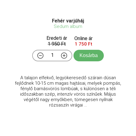
Fehér varjúháj
Sedum album
Eredeti ár
Online ár
1 950 Ft
1 750 Ft
Kosárba
A talajon elfekvő, legyökeresedő szárain dúsan
fejlődnek 10-15 cm magas hajtásai, melyek pompás,
fénylő barnásvörös lombúak, s különösen a téli
időszakban szép, intenzív vörös színűek. Május
végétől nagy ernyőkben, tömegesen nyílnak
rózsaszín virágai ...
Bordó levelű orvosi zsálya