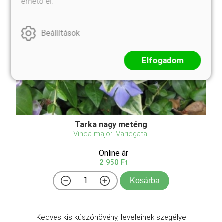
érhető el.
Beállítások
Elfogadom
Tarka nagy meténg
Vinca major 'Variegata'
Online ár
2 950 Ft
Kosárba
Kedves kis kúszónövény, leveleinek szegélye