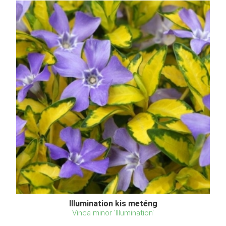
Illumination kis meténg
Vinca minor 'Illumination'