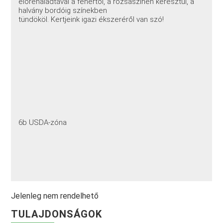
előrehaladtával a fehértől, a rózsaszínen keresztül, a
halvány bordóig színekben
tündököl. Kertjeink igazi ékszeréről van szó!
6b USDA-zóna
Jelenleg nem rendelhető
TULAJDONSÁGOK