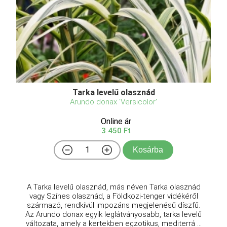
Tarka levelű olasznád
Arundo donax 'Versicolor'
Online ár
3 450 Ft
Kosárba
A Tarka levelű olasznád, más néven Tarka olasznád
vagy Színes olasznád, a Földközi-tenger vidékéről
származó, rendkívül impozáns megjelenésű díszfű.
Az Arundo donax egyik leglátványosabb, tarka levelű
változata, amely a kertekben egzotikus, mediterrá ...