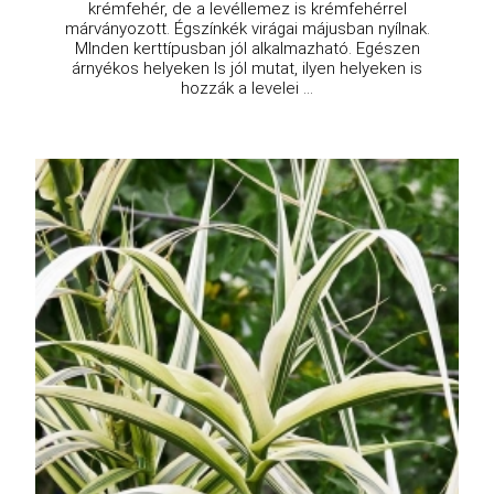
krémfehér, de a levéllemez is krémfehérrel
márványozott. Égszínkék virágai májusban nyílnak.
MInden kerttípusban jól alkalmazható. Egészen
árnyékos helyeken ls jól mutat, ilyen helyeken is
hozzák a levelei ...