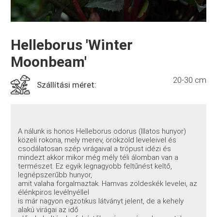
Helleborus 'Winter
Moonbeam'
20-30 cm
Szállítási méret:
A nálunk is honos Helleborus odorus (Illatos hunyor)
közeli rokona, mely merev, örökzöld leveleivel és
csodálatosan szép virágaival a trópust idézi és
mindezt akkor mikor még mély téli álomban van a
természet. Ez egyik legnagyobb feltűnést keltő,
legnépszerűbb hunyor,
amit valaha forgalmaztak. Hamvas zöldeskék levelei, az
élénkpiros levélnyéllel
is már nagyon egzotikus látványt jelent, de a kehely
alakú virágai az idő