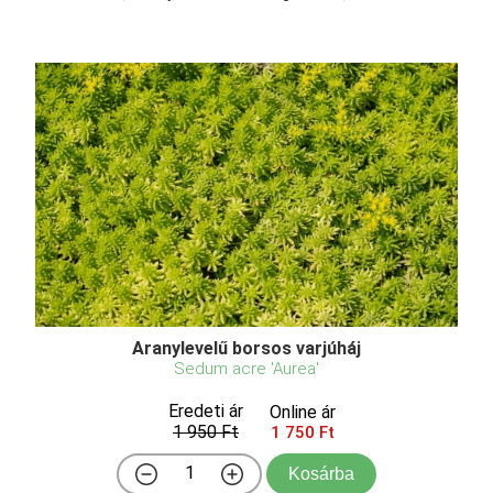
Aranylevelű borsos varjúháj
Sedum acre 'Aurea'
Eredeti ár
Online ár
1 950 Ft
1 750 Ft
Kosárba