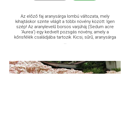
Az előző faj aranysárga lombú változata, mely
kihajtáskor szinte világít a többi növény között. Igen
szép! Az aranylevelű borsos varjúháj (Sedum acre
'Aurea') egy kedvelt pozsgás növény, amely a
kőrisfélék családjába tartozik. Kicsi, sűrű, aranysárga
...