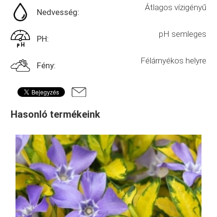
Átlagos vízigényű
Nedvesség:
pH semleges
PH:
Félárnyékos helyre
Fény:
Hasonló termékeink