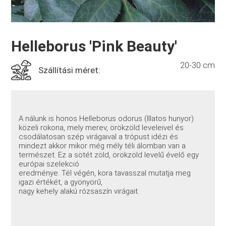
Helleborus 'Pink Beauty'
20-30 cm
Szállítási méret:
A nálunk is honos Helleborus odorus (Illatos hunyor)
közeli rokona, mely merev, örökzöld leveleivel és
csodálatosan szép virágaival a trópust idézi és
mindezt akkor mikor még mély téli álomban van a
természet. Ez a sötét zöld, örökzöld levelű évelő egy
európai szelekció
eredménye. Tél végén, kora tavasszal mutatja meg
igazi értékét, a gyönyörű,
nagy kehely alakú rózsaszín virágait.