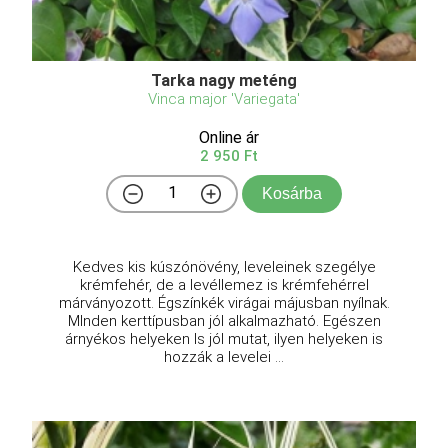
Tarka nagy meténg
Vinca major 'Variegata'
Online ár
2 950 Ft
Kosárba
Kedves kis kúszónövény, leveleinek szegélye
krémfehér, de a levéllemez is krémfehérrel
márványozott. Égszínkék virágai májusban nyílnak.
MInden kerttípusban jól alkalmazható. Egészen
árnyékos helyeken ls jól mutat, ilyen helyeken is
hozzák a levelei ...