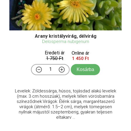
Arany kristályvirág, délvirág
Delosperma nubigenum
Eredeti ár
Online ár
1 750 Ft
1 450 Ft
Kosárba
Levelek: Zöldessárga, húsos, tojásdad alakú levelek
(max. 3 cm hosszúak), melyek télen vörösbarnára
színeződnek.Virágok: Élénk sárga, margarétaszerű
virágok (átmérő: 1.5–2 cm), melyek tömegesen
nyílnak májustól szeptemberig, gyakran teljesen
eltakarv ...