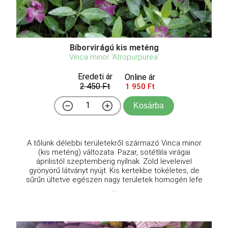
Bíborvirágú kis meténg
Vinca minor 'Atropurpurea'
Eredeti ár
Online ár
2 450 Ft
1 950 Ft
Kosárba
A tőlünk délebbi területekről származó Vinca minor
(kis meténg) változata. Pazar, sötétlila virágai
áprilistól szeptemberig nyílnak. Zöld leveleivel
gyönyörű látványt nyújt. Kis kertekbe tökéletes, de
sűrűn ültetve egészen nagy területek homogén lefe
...