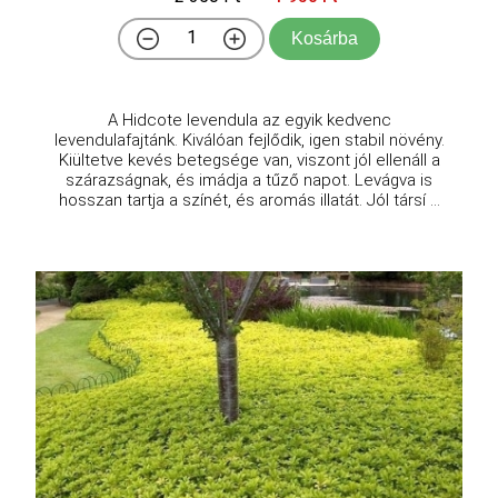
Kosárba
A Hidcote levendula az egyik kedvenc
levendulafajtánk. Kiválóan fejlődik, igen stabil növény.
Kiültetve kevés betegsége van, viszont jól ellenáll a
szárazságnak, és imádja a tűző napot. Levágva is
hosszan tartja a színét, és aromás illatát. Jól társí ...