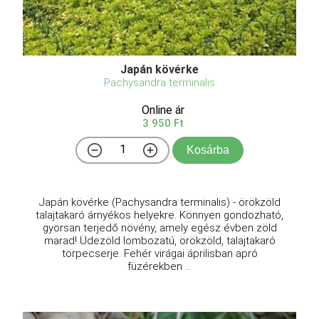
Japán kövérke
Pachysandra terminalis
Online ár
3 950 Ft
Kosárba
Japán kövérke (Pachysandra terminalis) - örökzöld
talajtakaró árnyékos helyekre. Könnyen gondozható,
gyorsan terjedő növény, amely egész évben zöld
marad! Üdezöld lombozatú, örökzöld, talajtakaró
törpecserje. Fehér virágai áprilisban apró
füzérekben ...