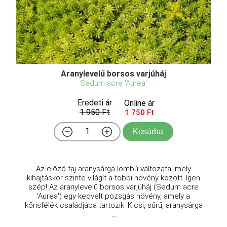
Aranylevelű borsos varjúháj
Sedum acre 'Aurea'
Eredeti ár
Online ár
1 950 Ft
1 750 Ft
Kosárba
Az előző faj aranysárga lombú változata, mely
kihajtáskor szinte világít a többi növény között. Igen
szép! Az aranylevelű borsos varjúháj (Sedum acre
'Aurea') egy kedvelt pozsgás növény, amely a
kőrisfélék családjába tartozik. Kicsi, sűrű, aranysárga
...