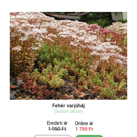
Fehér varjúháj
Sedum album
Eredeti ár
Online ár
1 950 Ft
1 750 Ft