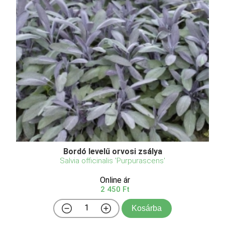
Bordó levelű orvosi zsálya
Salvia officinalis 'Purpurascens'
Online ár
2 450 Ft
Kosárba