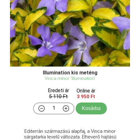
Illumination kis meténg
Vinca minor 'Illumination'
Eredeti ár
Online ár
5 110 Ft
3 950 Ft
Kosárba
Editerrán származású alapfaj, a Vinca minor
sárgatarka levelű változata. Elheverő hajtású