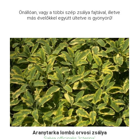
Önállóan, vagy a többi szép zsálya fajtával, illetve
más évelőkkel együtt ültetve is gyönyörű!
Aranytarka lombú orvosi zsálya
Salvia officinalis 'Icterina'