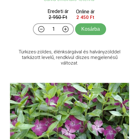
Eredeti ár
Online ár
2 950 Ft
2 450 Ft
Kosárba
Türkizes-zöldes, élénksárgával és halványzölddel
tarkázott levelű, rendkívül díszes megjelenésű
változat.