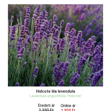
Hidcote lila levendula
Lavandula angustifolia 'Hidcote'
Eredeti ár
Online ár
2 350 Ft
1 950 Ft