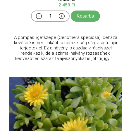
2 450 Ft
Kosárba
A pompás ligetszépe (Oenothera speciosa) idehaza
kevésbé ismert, inkább a nemzetség sárgvirágú fajai
terjedtek el. Ez a növény is gazdag virágdísszel
rendelkezik, de a szirmai halvány rózsaszínek.
kedvezőtlen száraz talajviszonyokat is jól tűr, így r ...