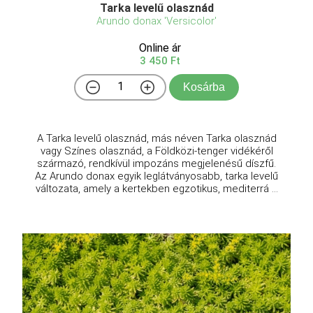
Tarka levelű olasznád
Arundo donax 'Versicolor'
Online ár
3 450 Ft
Kosárba
A Tarka levelű olasznád, más néven Tarka olasznád
vagy Színes olasznád, a Földközi-tenger vidékéről
származó, rendkívül impozáns megjelenésű díszfű.
Az Arundo donax egyik leglátványosabb, tarka levelű
változata, amely a kertekben egzotikus, mediterrá ...