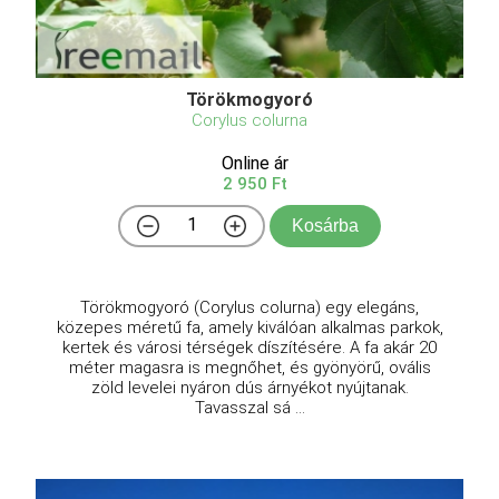
Törökmogyoró
Corylus colurna
Online ár
2 950 Ft
Kosárba
Törökmogyoró (Corylus colurna) egy elegáns,
közepes méretű fa, amely kiválóan alkalmas parkok,
kertek és városi térségek díszítésére. A fa akár 20
méter magasra is megnőhet, és gyönyörű, ovális
zöld levelei nyáron dús árnyékot nyújtanak.
Tavasszal sá ...