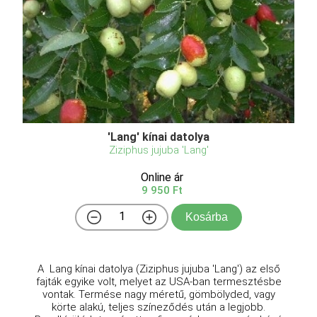
'Lang' kínai datolya
Ziziphus jujuba 'Lang'
Online ár
9 950 Ft
Kosárba
A Lang kínai datolya (Ziziphus jujuba 'Lang') az első
fajták egyike volt, melyet az USA-ban termesztésbe
vontak. Termése nagy méretű, gömbölyded, vagy
körte alakú, teljes színeződés után a legjobb.