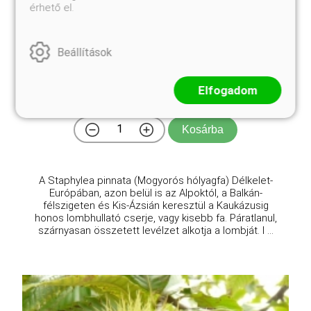
érhető el.
Mogyorós hólyagfa
Beállítások
Staphylea pinnata
Elfogadom
Online ár
2 950 Ft
Kosárba
A Staphylea pinnata (Mogyorós hólyagfa) Délkelet-
Európában, azon belül is az Alpoktól, a Balkán-
félszigeten és Kis-Ázsián keresztül a Kaukázusig
honos lombhullató cserje, vagy kisebb fa. Páratlanul,
szárnyasan összetett levélzet alkotja a lombját. I ...