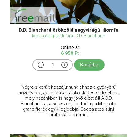
D.D. Blanchard örökzöld nagyvirágú liliomfa
Magnolia grandiflora 'D.D. Blanchard'
Online ár
6 950 Ft
Kosárba
Végre sikerült hozzájutnunk ehhez a gyönyörű
növényhez, az amerikai faiskolák bestselleréhez,
mely hazánkban is nagy jövő előtt áll! A D.D.
Blanchard fajta sok szempontból is a Magnolia
grandiflorák egyik legjobbja! Csodálatos sűrű
lombozatú, pirami ...