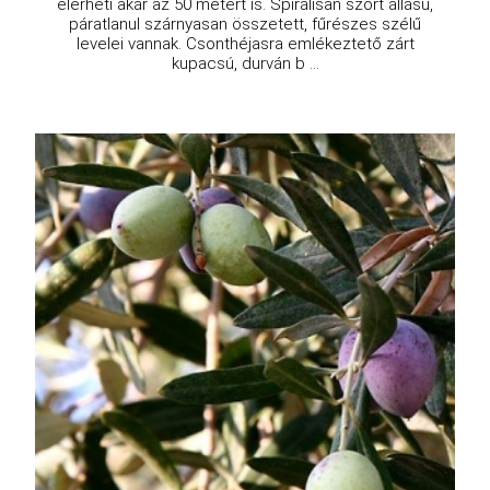
elérheti akár az 50 métert is. Spirálisan szórt állású,
páratlanul szárnyasan összetett, fűrészes szélű
levelei vannak. Csonthéjasra emlékeztető zárt
kupacsú, durván b ...