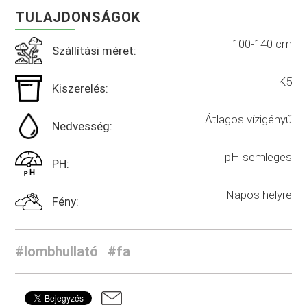
TULAJDONSÁGOK
100-140 cm
Szállítási méret:
K5
Kiszerelés:
Átlagos vízigényű
Nedvesség:
pH semleges
PH:
Napos helyre
Fény:
#lombhullató
#fa