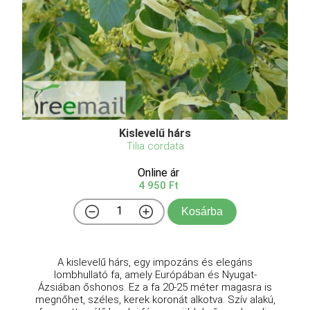
Kislevelű hárs
Tilia cordata
Online ár
4 950 Ft
Kosárba
A kislevelű hárs, egy impozáns és elegáns
lombhullató fa, amely Európában és Nyugat-
Ázsiában őshonos. Ez a fa 20-25 méter magasra is
megnőhet, széles, kerek koronát alkotva. Szív alakú,