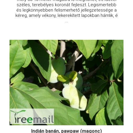
széles, terebélyes koronát fejleszt. Legismertebb
és legkönnyebben felismerhető jellegzetessége a
kéreg, amely vékony, lekerekített lapokban hámlik, é
...
Indián banán, pawpaw (magonc)