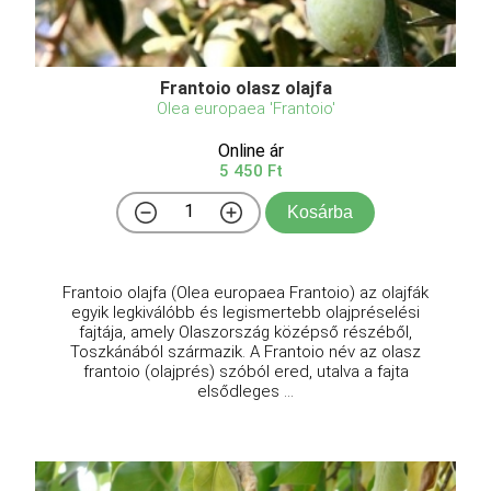
Frantoio olasz olajfa
Olea europaea 'Frantoio'
Online ár
5 450 Ft
Kosárba
Frantoio olajfa (Olea europaea Frantoio) az olajfák
egyik legkiválóbb és legismertebb olajpréselési
fajtája, amely Olaszország középső részéből,
Toszkánából származik. A Frantoio név az olasz
frantoio (olajprés) szóból ered, utalva a fajta
elsődleges ...