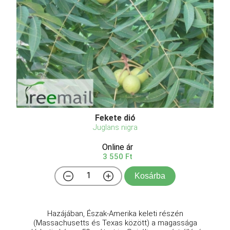
Fekete dió
Juglans nigra
Online ár
3 550 Ft
Kosárba
Hazájában, Észak-Amerika keleti részén
(Massachusetts és Texas között) a magassága