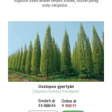
fogazott szélű levelei fényes zöldek, ősszel pedig
szép sárgásba ...
Oszlopos gyertyán
Carpinus betulus 'Fastigiata'
Eredeti ár
Online ár
11 900 Ft
9 900 Ft