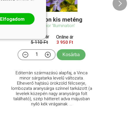
Elfogadom
Illumination kis meténg
Vinca minor 'Illumination'
Eredeti ár
Online ár
5 110 Ft
3 950 Ft
Kosárba
Editerrán származású alapfaj, a Vinca
minor sárgatarka levelű változata.
Elheverő hajtású örökzöld félcserje,
lombozata aranysárga színnel tarkázott (a
levelek közepén nagy aranysárga folt
található), szép hátteret adva májusban
nyíló kék virágainak. ...