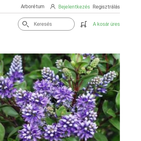
Arborétum
Bejelentkezés
Regisztrálás
A kosár üres