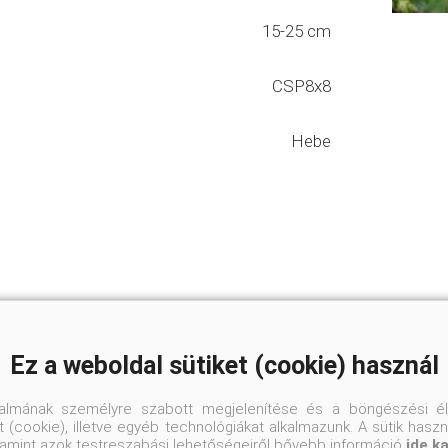
15-25 cm
CSP8x8
Hebe
Ez a weboldal sütiket (cookie) használ
talmának személyre szabott megjelenítése és a böngészési él
 (cookie), illetve egyéb technológiákat alkalmazunk. A sütik hasz
valamint azok testreszabási lehetőségeiről bővebb információ
ide k