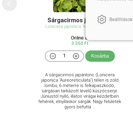
Beállítások
Sárgacirmos japán lonc
Lonicera japonica 'Aureoreticulata'
Online ár
3 350 Ft
Kosárba
A sárgacirmos japánlonc (Lonicera
japonica 'Aureoreticulata') télen is zöld
lombú, 6 méterre is felkapaszkodó,
sárgásan tarkázott levelű kúszócserje.
Júniustól nyíló, illatos virágai kezdetben
fehérek, elnyíláskor sárgák. Nagy felületek
gyors befutta ...