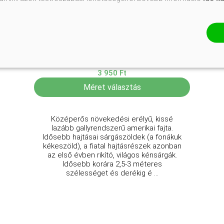
Aranylombú terülő boróka
Juniperus x media 'Old Gold'
Online ár
3 950 Ft
Méret választás
Középerős növekedési erélyű, kissé
lazább gallyrendszerű amerikai fajta.
Idősebb hajtásai sárgászöldek (a fonákuk
kékeszöld), a fiatal hajtásrészek azonban
az első évben rikító, világos kénsárgák.
Idősebb korára 2,5-3 méteres
szélességet és derékig é ...