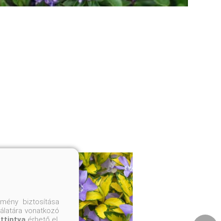
mény biztosítása
nálatára vonatkozó
attintva
érhető el.