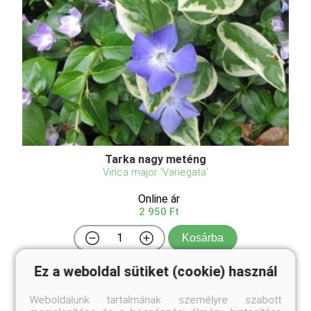
Tarka nagy meténg
Vinca major 'Variegata'
Online ár
2 950 Ft
Kosárba
Ez a weboldal sütiket (cookie) használ
Kedves kis kúszónövény, leveleinek szegélye
Weboldalunk tartalmának személyre szabott
krémfehér, de a levéllemez is krémfehérrel