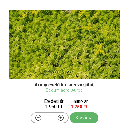
Aranylevelű borsos varjúháj
Sedum acre 'Aurea'
Eredeti ár
Online ár
1 950 Ft
1 750 Ft
Kosárba