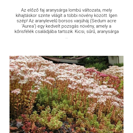
Az előző faj aranysárga lombú változata, mely
kihajtáskor szinte világít a többi növény között. Igen
szép! Az aranylevelű borsos varjúháj (Sedum acre
'Aurea') egy kedvelt pozsgás növény, amely a
kőrisfélék családjába tartozik. Kicsi, sűrű, aranysárga
...