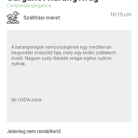
Campanula garganica
10-15 cm
Szállítási méret:
A harangvirágok nemzetségének egy mediterrán
hegyvidéki örökzöld faja, mely egy kiváló sziklakerti
évelő. Nagyon szép liláskék virágai egész nyáron
nyílnak.
6b USDA-zóna
Jelenleg nem rendelhető