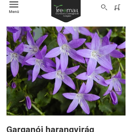
Menü
Garganói harangvirág