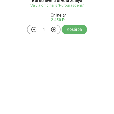
Bordó levelű orvosi zsálya
Salvia officinalis 'Purpurascens'
Online ár
2 450 Ft
Kosárba
Önállóan, vagy a többi szép zsálya fajtával, illetve
más évelőkkel együtt ültetve is gyönyörű!