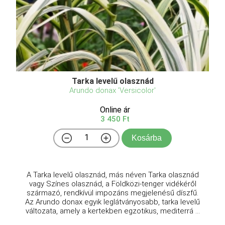
Tarka levelű olasznád
Arundo donax 'Versicolor'
Online ár
3 450 Ft
Kosárba
A Tarka levelű olasznád, más néven Tarka olasznád
vagy Színes olasznád, a Földközi-tenger vidékéről
származó, rendkívül impozáns megjelenésű díszfű.
Az Arundo donax egyik leglátványosabb, tarka levelű
változata, amely a kertekben egzotikus, mediterrá ...