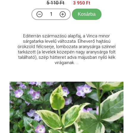
5 110 Ft
3 950 Ft
Kosárba
Editerrán származású alapfaj, a Vinca minor
sárgatarka levelű változata. Elheverő hajtású
örökzöld félcserje, lombozata aranysárga színnel
tarkázott (a levelek közepén nagy aranysárga folt
található), szép hátteret adva májusban nyíló kék
virágainak. ...