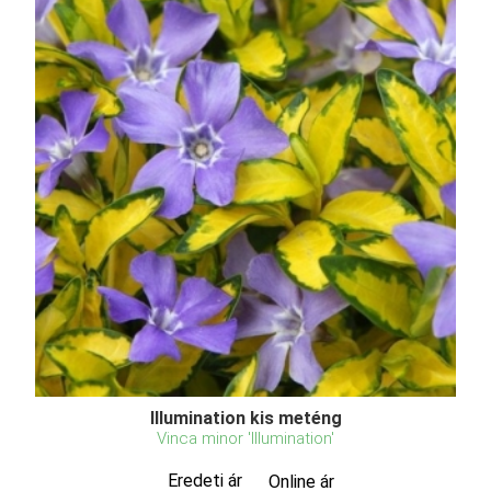
Illumination kis meténg
Vinca minor 'Illumination'
Eredeti ár
Online ár