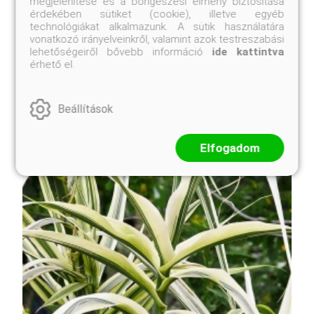
megjelenítése és a böngészési élmény biztosítása
márványozott. Égszínkék virágai májusban nyílnak.
érdekében sütiket (cookie), illetve egyéb
MInden kerttípusban jól alkalmazható. Egészen
technológiákat alkalmazunk. A sütik használatára
árnyékos helyeken ls jól mutat, ilyen helyeken is
vonatkozó irányelveinkről, valamint azok testreszabási
hozzák a levelei ...
lehetőségeiről bővebb információ
ide kattintva
érhető el.
Beállítások
Elfogadom