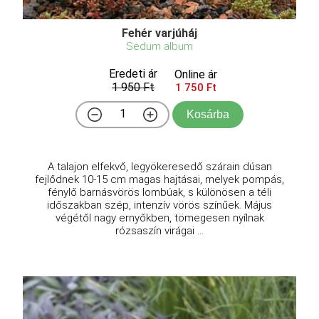
Fehér varjúháj
Sedum album
Eredeti ár
Online ár
1 950 Ft
1 750 Ft
Kosárba
A talajon elfekvő, legyökeresedő szárain dúsan
fejlődnek 10-15 cm magas hajtásai, melyek pompás,
fénylő barnásvörös lombúak, s különösen a téli
időszakban szép, intenzív vörös színűek. Május
végétől nagy ernyőkben, tömegesen nyílnak
rózsaszín virágai ...