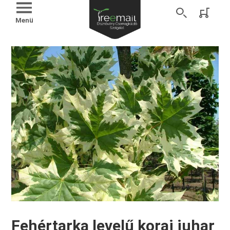
Menü
Fehértarka levelű korai juhar