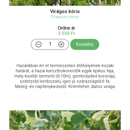
Virágos kőris
Fraxinus ornus
Online ár
3 550 Ft
Kosárba
Hazánkban éri el természetes élőhelyének északi
határát, a hazai karsztbokorerdők egyik tipikus faja,
mely kisebb termetű (6-10m), gömbölyded koronájú,
sötétzöld lombozatú, igen jó szárazságtűrő fa.
Meleg- és napfénykedvelő. Krémfehér, illatos virága
...