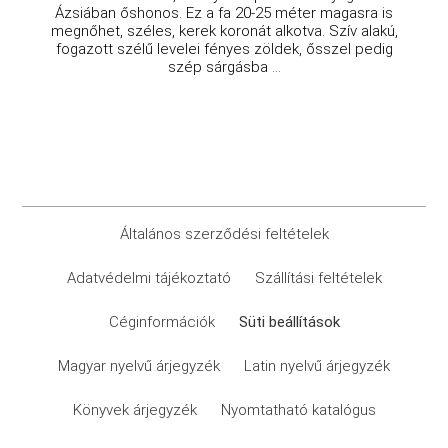
Ázsiában őshonos. Ez a fa 20-25 méter magasra is
megnőhet, széles, kerek koronát alkotva. Szív alakú,
fogazott szélű levelei fényes zöldek, ősszel pedig
szép sárgásba ...
Általános szerződési feltételek
Adatvédelmi tájékoztató
Szállítási feltételek
Céginformációk
Süti beállítások
Magyar nyelvű árjegyzék
Latin nyelvű árjegyzék
Könyvek árjegyzék
Nyomtatható katalógus