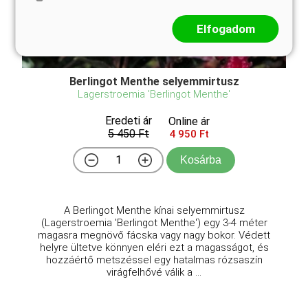
Elfogadom
Berlingot Menthe selyemmirtusz
Lagerstroemia 'Berlingot Menthe'
Eredeti ár
Online ár
5 450 Ft
4 950 Ft
Kosárba
A Berlingot Menthe kínai selyemmirtusz
(Lagerstroemia 'Berlingot Menthe') egy 3-4 méter
magasra megnövő fácska vagy nagy bokor. Védett
helyre ültetve könnyen eléri ezt a magasságot, és
hozzáértő metszéssel egy hatalmas rózsaszín
virágfelhővé válik a ...