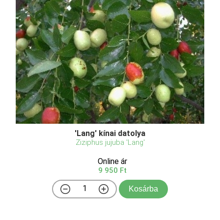
'Lang' kínai datolya
Ziziphus jujuba 'Lang'
Online ár
9 950 Ft
Kosárba