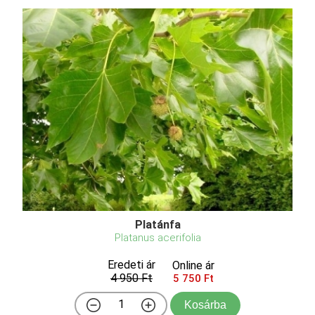
Platánfa
Platanus acerifolia
Eredeti ár
Online ár
4 950 Ft
5 750 Ft
Kosárba