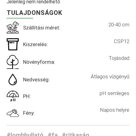
Jelenleg nem rendelhető
TULAJDONSÁGOK
20-40 cm
Szállítási méret:
CSP12
Kiszerelés:
Tojásdad
Növényforma:
Átlagos vízigényű
Nedvesség:
pH semleges
PH:
Napos helyre
Fény:
#lombhullató
#fa
#ritkaság