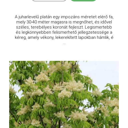
A juharlevelű platán egy impozáns méretet elérő fa,
mely 30-40 méter magasra is megnőhet, és idővel
széles, terebélyes koronát fejleszt. Legismertebb
és legkönnyebben felismerhető jellegzetessége a
kéreg, amely vékony, lekerekített lapokban hámlik, é
...