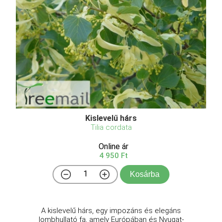
Kislevelű hárs
Tilia cordata
Online ár
4 950 Ft
Kosárba
A kislevelű hárs, egy impozáns és elegáns
lombhullató fa, amely Európában és Nyugat-