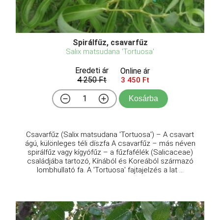
Spirálfűz, csavarfűz
Salix matsudana 'Tortuosa'
Eredeti ár
Online ár
4 250 Ft
3 450 Ft
Kosárba
Csavarfűz (Salix matsudana 'Tortuosa') – A csavart
ágú, különleges téli díszfa A csavarfűz – más néven
spirálfűz vagy kígyófűz – a fűzfafélék (Salicaceae)
családjába tartozó, Kínából és Koreából származó
lombhullató fa. A 'Tortuosa' fajtajelzés a lat ...