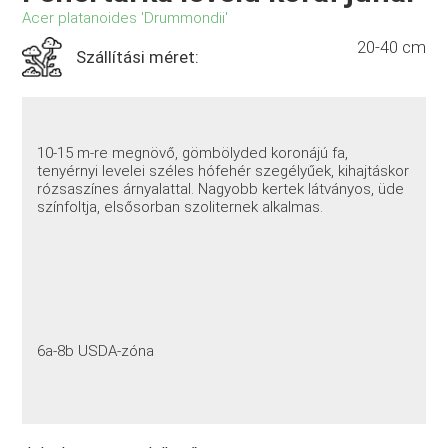
Acer platanoides 'Drummondii'
20-40 cm
Szállítási méret:
10-15 m-re megnövő, gömbölyded koronájú fa,
tenyérnyi levelei széles hófehér szegélyűek, kihajtáskor
rózsaszínes árnyalattal. Nagyobb kertek látványos, üde
színfoltja, elsősorban szoliternek alkalmas.
6a-8b USDA-zóna