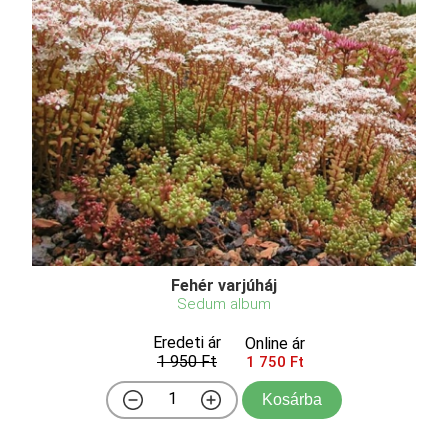
Fehér varjúháj
Sedum album
Eredeti ár
Online ár
1 950 Ft
1 750 Ft
Kosárba