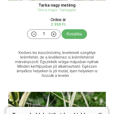
Tarka nagy meténg
Vinca major 'Variegata'
Online ár
2 950 Ft
Kosárba
Kedves kis kúszónövény, leveleinek szegélye
krémfehér, de a levéllemez is krémfehérrel
márványozott. Égszínkék virágai májusban nyílnak.
MInden kerttípusban jól alkalmazható. Egészen
árnyékos helyeken ls jól mutat, ilyen helyeken is
hozzák a levelei ...