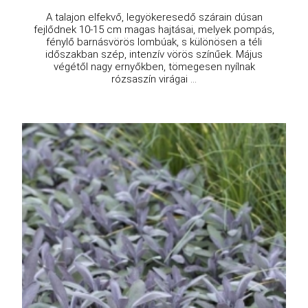
A talajon elfekvő, legyökeresedő szárain dúsan
fejlődnek 10-15 cm magas hajtásai, melyek pompás,
fénylő barnásvörös lombúak, s különösen a téli
időszakban szép, intenzív vörös színűek. Május
végétől nagy ernyőkben, tömegesen nyílnak
rózsaszín virágai ...