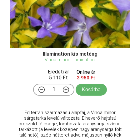
Illumination kis meténg
Vinca minor 'Illumination'
Eredeti ár
Online ár
5 110 Ft
3 950 Ft
Kosárba
Editerrán származású alapfaj, a Vinca minor
sárgatarka levelű változata. Elheverő hajtású
örökzöld félcserje, lombozata aranysárga színnel
tarkázott (a levelek közepén nagy aranysárga folt
található), szép hátteret adva májusban nyíló kék