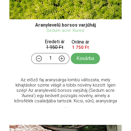
Aranylevelű borsos varjúháj
Sedum acre 'Aurea'
Eredeti ár
Online ár
1 950 Ft
1 750 Ft
Kosárba
Az előző faj aranysárga lombú változata, mely
kihajtáskor szinte világít a többi növény között. Igen
szép! Az aranylevelű borsos varjúháj (Sedum acre
'Aurea') egy kedvelt pozsgás növény, amely a
kőrisfélék családjába tartozik. Kicsi, sűrű, aranysárga
...