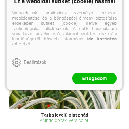
Ez a weboldal sütiket (cookie) használ
Weboldalunk tartalmának személyre szabott
megjelenítése és a böngészési élmény biztosítása
érdekében sütiket (cookie), illetve egyéb
technológiákat alkalmazunk. A sütik használatára
vonatkozó irányelveinkről, valamint azok testreszabási
lehetőségeiről bővebb információ
ide kattintva
érhető el.
Beállítások
Elfogadom
Tarka levelű olasznád
Arundo donax 'Versicolor'