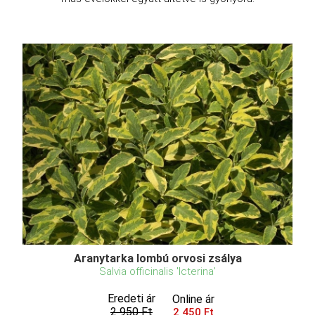
Aranytarka lombú orvosi zsálya
Salvia officinalis 'Icterina'
Eredeti ár
Online ár
2 950 Ft
2 450 Ft