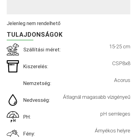
Jelenleg nem rendelhető
TULAJDONSÁGOK
15-25 cm
Szállítási méret:
CSP8x8
Kiszerelés:
Acorus
Nemzetség:
Átlagnál magasabb vízigényeű
Nedvesség:
pH semleges
PH:
Árnyékos helyre
Fény: