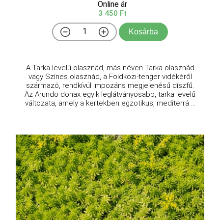
Online ár
3 450 Ft
Kosárba
A Tarka levelű olasznád, más néven Tarka olasznád
vagy Színes olasznád, a Földközi-tenger vidékéről
származó, rendkívül impozáns megjelenésű díszfű.
Az Arundo donax egyik leglátványosabb, tarka levelű
változata, amely a kertekben egzotikus, mediterrá ...