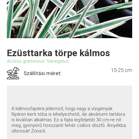
Ezüsttarka törpe kálmos
Acorus gramineus 'Variegatus'
15-25 cm
Szállítási méret:
A kálmosfajokra jellemző, hogy nagy a vízigényük.
Nyáron kerti tóba is kihelyezhető, de akváriumi tartásra
is kiválóan alkalmas. Ez a fajta legfeljebb 30 cm-re nő
meg, gyönyörű hosszanti fehér csíkos díszfű. Árnyékba
ültessük! Zóna:6.