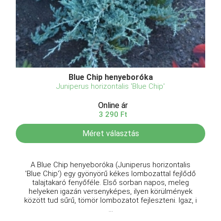
Blue Chip henyeboróka
Juniperus horizontalis 'Blue Chip'
Online ár
3 290 Ft
Méret választás
A Blue Chip henyeboróka (Juniperus horizontalis
'Blue Chip') egy gyönyörű kékes lombozattal fejlődő
talajtakaró fenyőféle. Első sorban napos, meleg
helyeken igazán versenyképes, ilyen körülmények
között tud sűrű, tömör lombozatot fejleszteni. Igaz, i
...