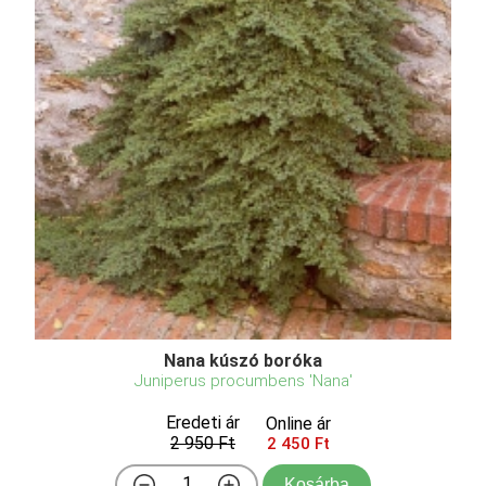
Nana kúszó boróka
Juniperus procumbens 'Nana'
Eredeti ár
Online ár
2 950 Ft
2 450 Ft
Kosárba