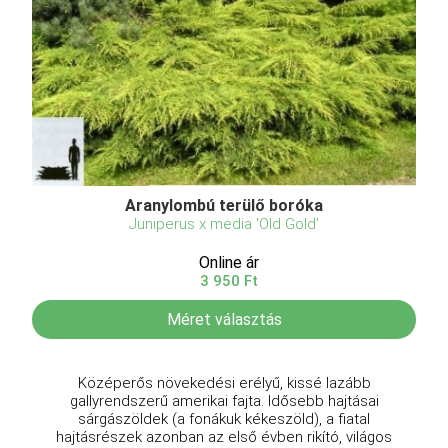
Aranylombú terülő boróka
Juniperus x media 'Old Gold'
Online ár
3 950 Ft
Méret választás
Középerős növekedési erélyű, kissé lazább
gallyrendszerű amerikai fajta. Idősebb hajtásai
sárgászöldek (a fonákuk kékeszöld), a fiatal
hajtásrészek azonban az első évben rikító, világos