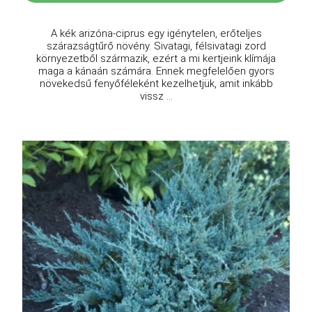
A kék arizóna-ciprus egy igénytelen, erőteljes
szárazságtűrő növény. Sivatagi, félsivatagi zord
környezetből származik, ezért a mi kertjeink klímája
maga a kánaán számára. Ennek megfelelően gyors
növekedsű fenyőféleként kezelhetjük, amit inkább
vissz ...