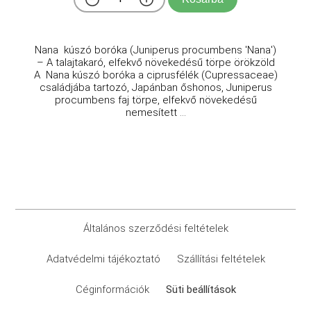
Nana kúszó boróka (Juniperus procumbens 'Nana')
– A talajtakaró, elfekvő növekedésű törpe örökzöld
A Nana kúszó boróka a ciprusfélék (Cupressaceae)
családjába tartozó, Japánban őshonos, Juniperus
procumbens faj törpe, elfekvő növekedésű
nemesített ...
Általános szerződési feltételek
Adatvédelmi tájékoztató
Szállítási feltételek
Céginformációk
Süti beállítások