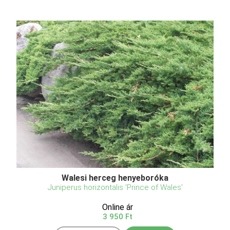
Walesi herceg henyeboróka
Juniperus horizontalis 'Prince of Wales'
Online ár
3 950 Ft