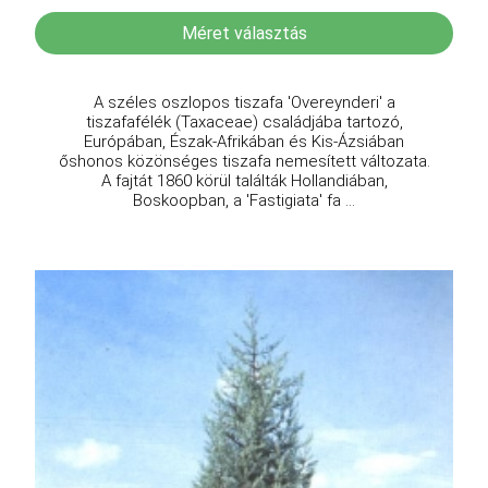
Méret választás
A széles oszlopos tiszafa 'Overeynderi' a
tiszafafélék (Taxaceae) családjába tartozó,
Európában, Észak-Afrikában és Kis-Ázsiában
őshonos közönséges tiszafa nemesített változata.
A fajtát 1860 körül találták Hollandiában,
Boskoopban, a 'Fastigiata' fa ...