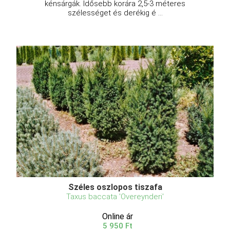
kénsárgák. Idősebb korára 2,5-3 méteres
szélességet és derékig é ...
Széles oszlopos tiszafa
Taxus baccata 'Overeynderi'
Online ár
5 950 Ft