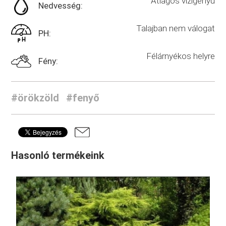
Átlagos vízigényű
Nedvesség:
Talajban nem válogat
PH:
Félárnyékos helyre
Fény:
#örökzöld
#fenyő
Hasonló termékeink