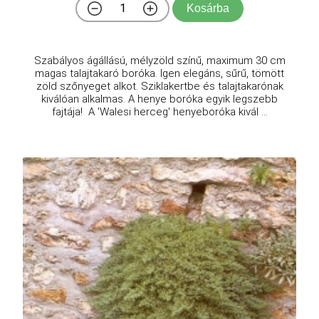
Kosárba
Szabályos ágállású, mélyzöld színű, maximum 30 cm
magas talajtakaró boróka. Igen elegáns, sűrű, tömött
zöld szőnyeget alkot. Sziklakertbe és talajtakarónak
kiválóan alkalmas. A henye boróka egyik legszebb
fajtája! A 'Walesi herceg' henyeboróka kivál ...