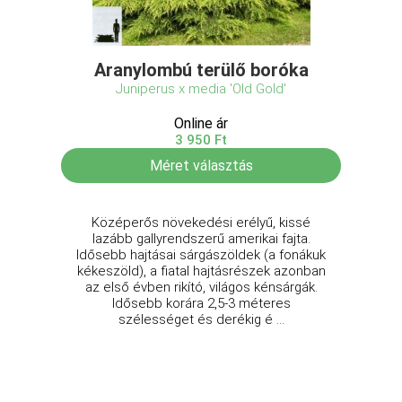
Aranylombú terülő boróka
Juniperus x media 'Old Gold'
Online ár
3 950 Ft
Méret választás
Középerős növekedési erélyű, kissé
lazább gallyrendszerű amerikai fajta.
Idősebb hajtásai sárgászöldek (a fonákuk
kékeszöld), a fiatal hajtásrészek azonban
az első évben rikító, világos kénsárgák.
Idősebb korára 2,5-3 méteres
szélességet és derékig é ...