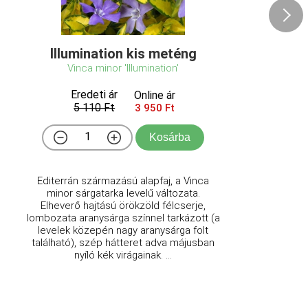
Illumination kis meténg
Vinca minor 'Illumination'
Eredeti ár
Online ár
5 110 Ft
3 950 Ft
Kosárba
Editerrán származású alapfaj, a Vinca
minor sárgatarka levelű változata.
Elheverő hajtású örökzöld félcserje,
lombozata aranysárga színnel tarkázott (a
levelek közepén nagy aranysárga folt
található), szép hátteret adva májusban
nyíló kék virágainak. ...