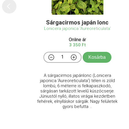
Sárgacirmos japán lonc
Lonicera japonica 'Aureoreticulata'
Online ár
3 350 Ft
Kosárba
A sárgacirmos japánlonc (Lonicera
japonica 'Aureoreticulata') télen is zöld
lombú, 6 méterre is felkapaszkodó,
sárgásan tarkázott levelű kúszócserje.
Júniustól nyíló, illatos virágai kezdetben
fehérek, elnyíláskor sárgák. Nagy felületek
gyors befutta ...