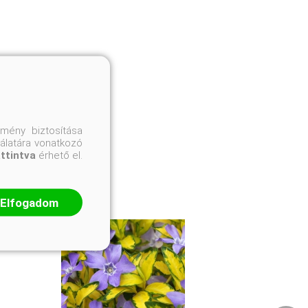
mény biztosítása
nálatára vonatkozó
attintva
érhető el.
Elfogadom