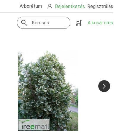
Arborétum
Bejelentkezés
Regisztrálás
A kosár üres