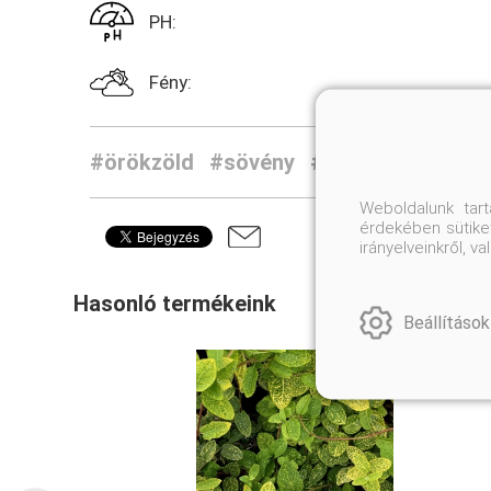
PH:
Fény:
#örökzöld
#sövény
#cserje
Weboldalunk tar
érdekében sütiket
irányelveinkről, 
Hasonló termékeink
Beállítások