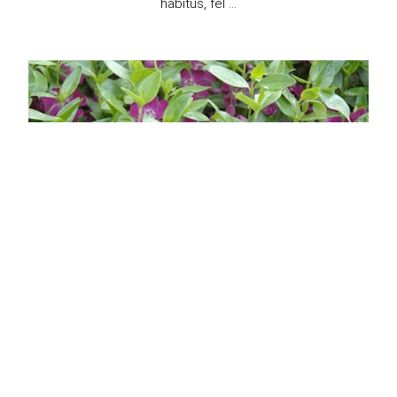
habitus, fel ...
Bíborvirágú kis meténg
Vinca minor 'Atropurpurea'
Eredeti ár
Online ár
2 450 Ft
1 950 Ft