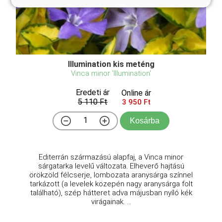
Illumination kis meténg
Vinca minor 'Illumination'
Eredeti ár
Online ár
5 110 Ft
3 950 Ft
Kosárba
Editerrán származású alapfaj, a Vinca minor
sárgatarka levelű változata. Elheverő hajtású
örökzöld félcserje, lombozata aranysárga színnel
tarkázott (a levelek közepén nagy aranysárga folt
található), szép hátteret adva májusban nyíló kék
virágainak. ...