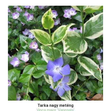
Tarka nagy meténg
Vinca major 'Variegata'