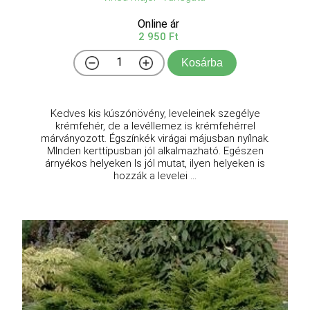
Online ár
2 950 Ft
Kosárba
Kedves kis kúszónövény, leveleinek szegélye
krémfehér, de a levéllemez is krémfehérrel
márványozott. Égszínkék virágai májusban nyílnak.
MInden kerttípusban jól alkalmazható. Egészen
árnyékos helyeken ls jól mutat, ilyen helyeken is
hozzák a levelei ...