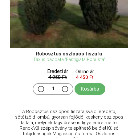
Robosztus oszlopos tiszafa
Taxus baccata 'Fastigiata Robusta'
Eredeti ár
Online ár
4 950 Ft
4 450 Ft
Kosárba
A Robosztus oszlopos tiszafa svájci eredetű,
sötétzöld lombú, gyorsan fejlődő, keskeny oszlopos
fajtája, melynek fagytűrése is figyelemre méltó.
Rendkívül szép sövény telepíthető belőle! Külső
tulajdonságok Magasság és forma: Oszlopos