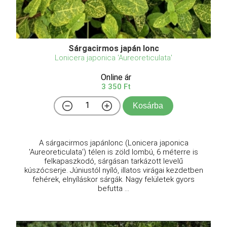
Sárgacirmos japán lonc
Lonicera japonica 'Aureoreticulata'
Online ár
3 350 Ft
Kosárba
A sárgacirmos japánlonc (Lonicera japonica
'Aureoreticulata') télen is zöld lombú, 6 méterre is
felkapaszkodó, sárgásan tarkázott levelű
kúszócserje. Júniustól nyíló, illatos virágai kezdetben
fehérek, elnyíláskor sárgák. Nagy felületek gyors
befutta ...