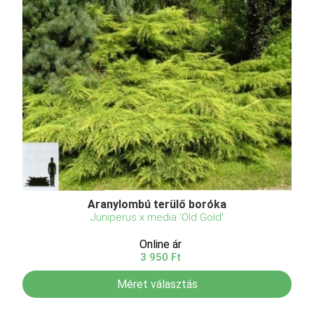
Aranylombú terülő boróka
Juniperus x media 'Old Gold'
Online ár
3 950 Ft
Méret választás