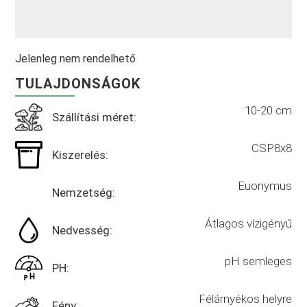
Jelenleg nem rendelhető
TULAJDONSÁGOK
10-20 cm
Szállítási méret:
CSP8x8
Kiszerelés:
Euonymus
Nemzetség:
Átlagos vízigényű
Nedvesség:
pH semleges
PH:
Félárnyékos helyre
Fény: