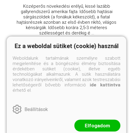
Középerős növekedési erélyű, kissé lazább
gallyrendszerű amerikai fajta. Idősebb hajtásai
sárgászöldek (a fonákuk kékeszöld), a fiatal
hajtásrészek azonban az első évben rikító, világos
kénsárgák. Idősebb korára 2,5-3 méteres
szélességet és derékig é ...
Ez a weboldal sütiket (cookie) használ
Weboldalunk tartalmának személyre szabott
megjelenítése és a böngészési élmény biztosítása
érdekében sütiket (cookie), illetve egyéb
technológiákat alkalmazunk. A sütik használatára
vonatkozó irányelveinkről, valamint azok testreszabási
lehetőségeiről bővebb információ
ide kattintva
érhető el.
Beállítások
Elfogadom