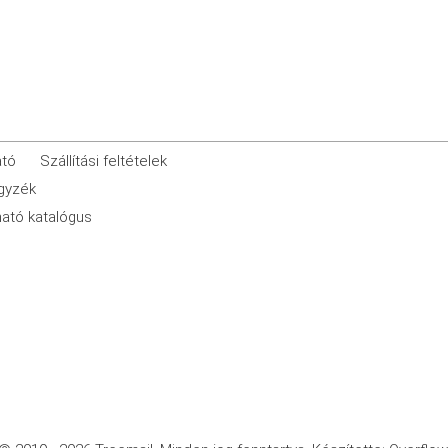
ató
Szállítási feltételek
egyzék
ató katalógus