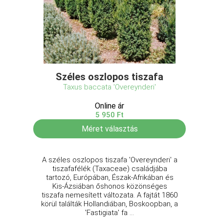
Széles oszlopos tiszafa
Taxus baccata 'Overeynderi'
Online ár
5 950 Ft
Méret választás
A széles oszlopos tiszafa 'Overeynderi' a
tiszafafélék (Taxaceae) családjába
tartozó, Európában, Észak-Afrikában és
Kis-Ázsiában őshonos közönséges
tiszafa nemesített változata. A fajtát 1860
körül találták Hollandiában, Boskoopban, a
'Fastigiata' fa ...