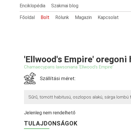
Enciklopédia
Szakmai blog
Főoldal
Bolt
Rólunk
Magazin
Kapcsolat
'Ellwood's Empire' oregoni
Chamaecyparis lawsoniana 'Ellwood's Empire'
Szállítási méret:
Sűrű, tömött habitusú, oszlopos alakú, sárga lombú f
Jelenleg nem rendelhető
TULAJDONSÁGOK