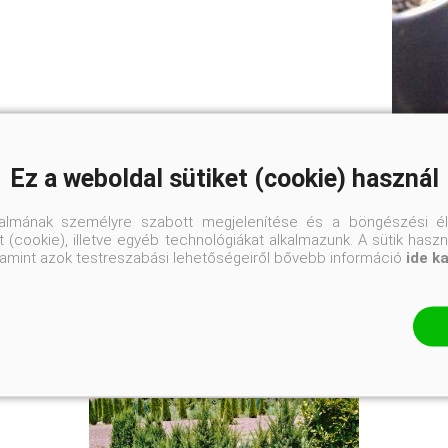
Ez a weboldal sütiket (cookie) használ
talmának személyre szabott megjelenítése és a böngészési él
 (cookie), illetve egyéb technológiákat alkalmazunk. A sütik hasz
valamint azok testreszabási lehetőségeiről bővebb információ
ide k