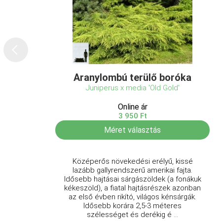
Aranylombú terülő boróka
Juniperus x media 'Old Gold'
Online ár
3 950 Ft
Méret választás
Középerős növekedési erélyű, kissé
lazább gallyrendszerű amerikai fajta.
Idősebb hajtásai sárgászöldek (a fonákuk
kékeszöld), a fiatal hajtásrészek azonban
az első évben rikító, világos kénsárgák.
Idősebb korára 2,5-3 méteres
szélességet és derékig é ...