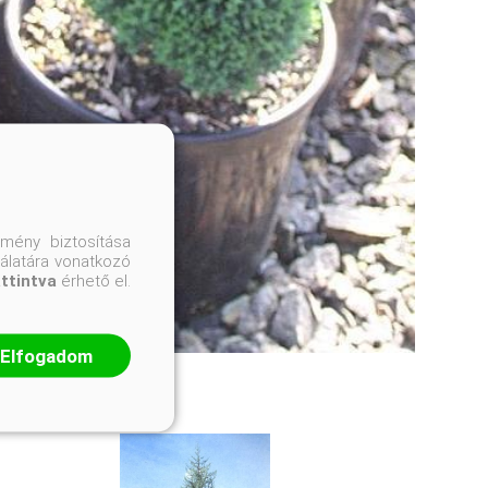
mény biztosítása
nálatára vonatkozó
attintva
érhető el.
Elfogadom