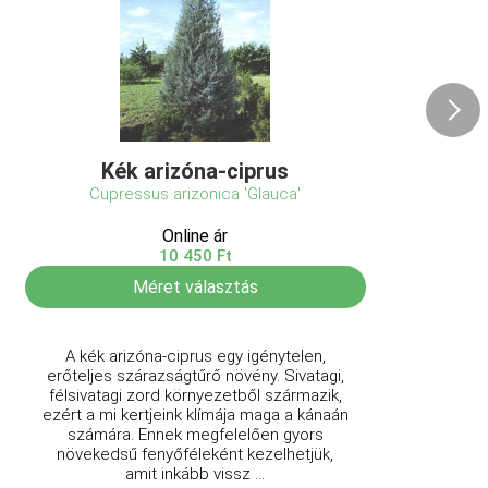
Kék arizóna-ciprus
Cupressus arizonica 'Glauca'
Online ár
10 450 Ft
Méret választás
A kék arizóna-ciprus egy igénytelen,
erőteljes szárazságtűrő növény. Sivatagi,
félsivatagi zord környezetből származik,
ezért a mi kertjeink klímája maga a kánaán
számára. Ennek megfelelően gyors
növekedsű fenyőféleként kezelhetjük,
amit inkább vissz ...