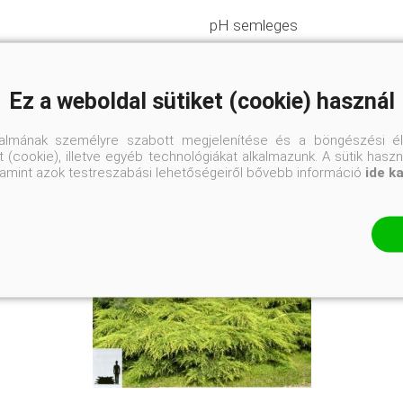
pH semleges
Napos helyre
Ez a weboldal sütiket (cookie) használ
talmának személyre szabott megjelenítése és a böngészési él
 (cookie), illetve egyéb technológiákat alkalmazunk. A sütik hasz
valamint azok testreszabási lehetőségeiről bővebb információ
ide k