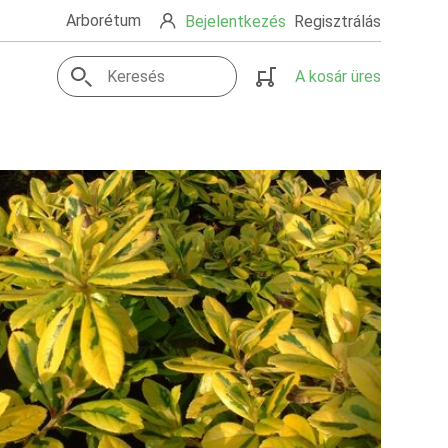
Arborétum
Bejelentkezés
Regisztrálás
A kosár üres