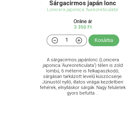
Sárgacirmos japán lonc
Lonicera japonica 'Aureoreticulata'
Online ár
3 350 Ft
Kosárba
A sárgacirmos japánlonc (Lonicera
japonica 'Aureoreticulata') télen is zöld
lombú, 6 méterre is felkapaszkodó,
sárgásan tarkázott levelű kúszócserje.
Júniustól nyíló, illatos virágai kezdetben
fehérek, elnyíláskor sárgák. Nagy felületek
gyors befutta ...