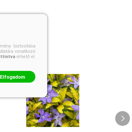
mény biztosítása
nálatára vonatkozó
attintva
érhető el.
Elfogadom