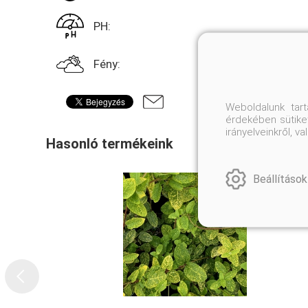
PH:
Fény:
Weboldalunk tar
érdekében sütiket
irányelveinkről, 
Hasonló termékeink
Beállítások