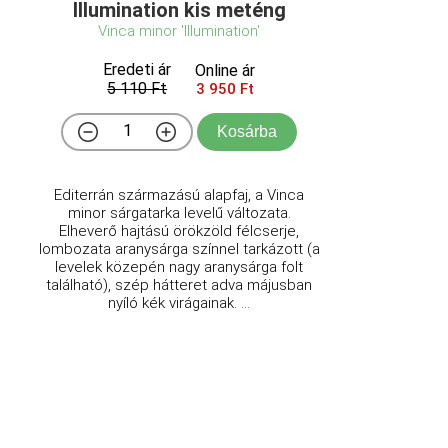
Illumination kis meténg
Vinca minor 'Illumination'
Eredeti ár
Online ár
5 110 Ft
3 950 Ft
Kosárba
Editerrán származású alapfaj, a Vinca
minor sárgatarka levelű változata.
Elheverő hajtású örökzöld félcserje,
lombozata aranysárga színnel tarkázott (a
levelek közepén nagy aranysárga folt
található), szép hátteret adva májusban
nyíló kék virágainak. ...