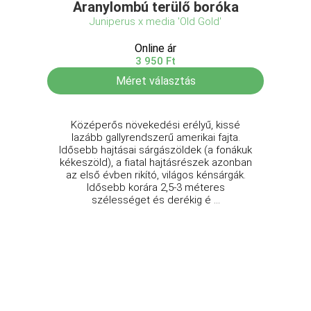
Aranylombú terülő boróka
Juniperus x media 'Old Gold'
Online ár
3 950 Ft
Méret választás
Középerős növekedési erélyű, kissé
lazább gallyrendszerű amerikai fajta.
Idősebb hajtásai sárgászöldek (a fonákuk
kékeszöld), a fiatal hajtásrészek azonban
az első évben rikító, világos kénsárgák.
Idősebb korára 2,5-3 méteres
szélességet és derékig é ...