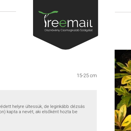
15-25 cm
védett helyre ültessük, de leginkább dézsás
on) kapta a nevét, aki elsőként hozta be