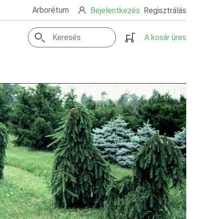
Arborétum
Bejelentkezés
Regisztrálás
A kosár üres