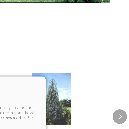
mény biztosítása
nálatára vonatkozó
attintva
érhető el.