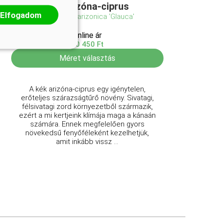
Kék arizóna-ciprus
Elfogadom
Cupressus arizonica 'Glauca'
Online ár
10 450 Ft
Méret választás
A kék arizóna-ciprus egy igénytelen,
erőteljes szárazságtűrő növény. Sivatagi,
félsivatagi zord környezetből származik,
ezért a mi kertjeink klímája maga a kánaán
számára. Ennek megfelelően gyors
növekedsű fenyőféleként kezelhetjük,
amit inkább vissz ...