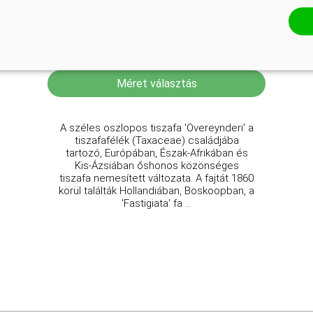
Széles oszlopos tiszafa
Taxus baccata 'Overeynderi'
Online ár
5 950 Ft
Méret választás
A széles oszlopos tiszafa 'Overeynderi' a
tiszafafélék (Taxaceae) családjába
tartozó, Európában, Észak-Afrikában és
Kis-Ázsiában őshonos közönséges
tiszafa nemesített változata. A fajtát 1860
körül találták Hollandiában, Boskoopban, a
'Fastigiata' fa ...