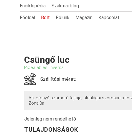
Enciklopédia
Szakmai blog
Főoldal
Bolt
Rólunk
Magazin
Kapcsolat
Csüngő luc
Picea abies 'Inversa'
Szállítási méret:
A lucfenyő szomorú fajtája, oldalágai szorosan a tö
Zóna:3a
Jelenleg nem rendelhető
TULAJDONSÁGOK