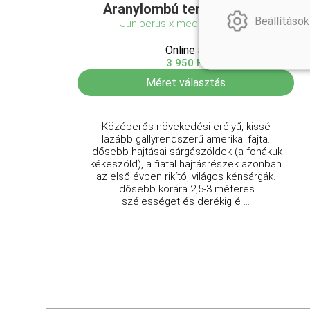
Aranylombú terülő boróka
Beállítások
Juniperus x media 'Old Gold'
Online ár
3 950 Ft
Méret választás
Középerős növekedési erélyű, kissé
lazább gallyrendszerű amerikai fajta.
Idősebb hajtásai sárgászöldek (a fonákuk
kékeszöld), a fiatal hajtásrészek azonban
az első évben rikító, világos kénsárgák.
Idősebb korára 2,5-3 méteres
szélességet és derékig é ...