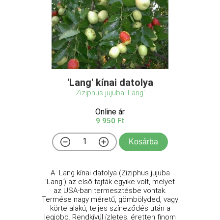
'Lang' kínai datolya
Ziziphus jujuba 'Lang'
Online ár
9 950 Ft
Kosárba
A Lang kínai datolya (Ziziphus jujuba
'Lang') az első fajták egyike volt, melyet
az USA-ban termesztésbe vontak.
Termése nagy méretű, gömbölyded, vagy
körte alakú, teljes színeződés után a
legjobb. Rendkívül ízletes, éretten finom