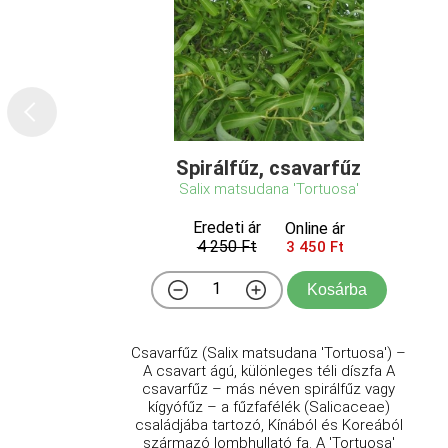
Spirálfűz, csavarfűz
Salix matsudana 'Tortuosa'
Eredeti ár
Online ár
4 250 Ft
3 450 Ft
Kosárba
Csavarfűz (Salix matsudana 'Tortuosa') –
A csavart ágú, különleges téli díszfa A
csavarfűz – más néven spirálfűz vagy
kígyófűz – a fűzfafélék (Salicaceae)
családjába tartozó, Kínából és Koreából
származó lombhullató fa. A 'Tortuosa'