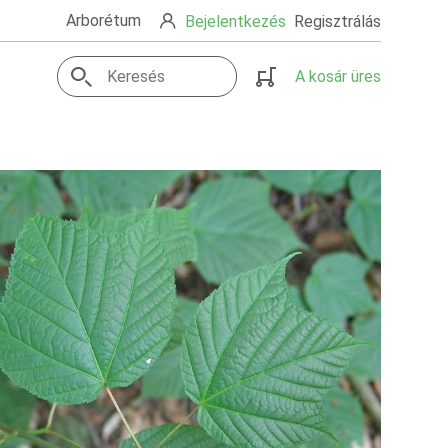
Arborétum
Bejelentkezés
Regisztrálás
A kosár üres