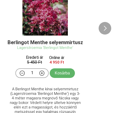
Berlingot Menthe selyemmirtusz
Lagerstroemia 'Berlingot Menthe'
Eredeti ár
Online ár
5 450 Ft
4 950 Ft
Kosárba
A Berlingot Menthe kínai selyemmirtusz
(Lagerstroemia 'Berlingot Menthe') egy 3-
4 méter magasra megnövő fácska vagy
nagy bokor. Védett helyre ültetve könnyen
eléri ezt a magasságot, és hozzáértő
metszéssel egy hatalmas rózsaszín