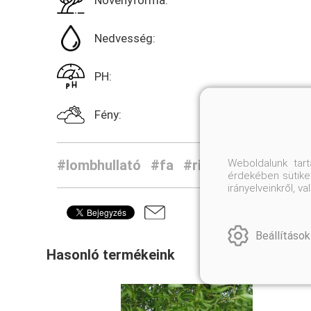
Növényforma:
Nedvesség:
PH:
Fény:
Weboldalunk tar
#lombhullató
#fa
#ritkaság
érdekében sütiket
irányelveinkről, 
Beállítások
Hasonló termékeink