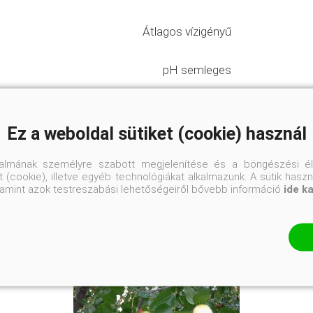
Átlagos vízigényű
pH semleges
Félárnyékos helyre
Ez a weboldal sütiket (cookie) használ
talmának személyre szabott megjelenítése és a böngészési él
 (cookie), illetve egyéb technológiákat alkalmazunk. A sütik hasz
valamint azok testreszabási lehetőségeiről bővebb információ
ide k