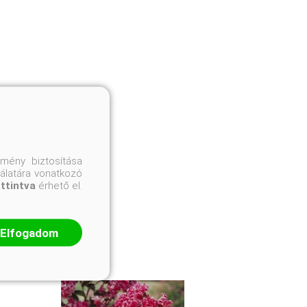
mény biztosítása
nálatára vonatkozó
attintva
érhető el.
Elfogadom