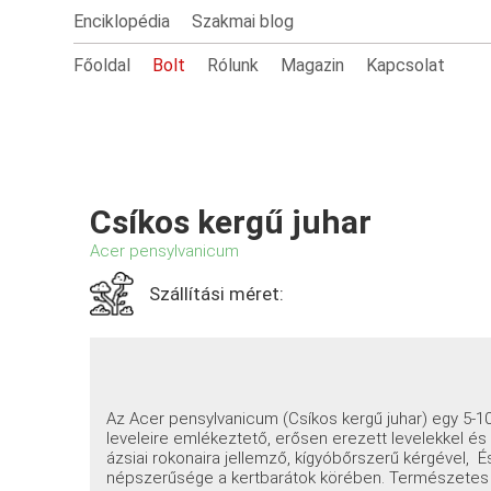
Enciklopédia
Szakmai blog
Főoldal
Bolt
Rólunk
Magazin
Kapcsolat
Csíkos kergű juhar
Acer pensylvanicum
Szállítási méret:
Az Acer pensylvanicum (Csíkos kergű juhar) egy 5-1
leveleire emlékeztető, erősen erezett levelekkel é
ázsiai rokonaira jellemző, kígyóbőrszerű kérgével,
népszerűsége a kertbarátok körében. Természetes 