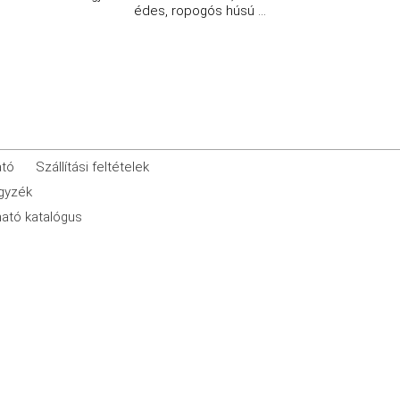
édes, ropogós húsú ...
ató
Szállítási feltételek
egyzék
ató katalógus