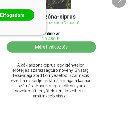
Elfogadom
Kék arizóna-ciprus
Cupressus arizonica 'Glauca'
Online ár
10 450 Ft
Méret választás
A kék arizóna-ciprus egy igénytelen,
erőteljes szárazságtűrő növény. Sivatagi,
félsivatagi zord környezetből származik,
ezért a mi kertjeink klímája maga a kánaán
számára. Ennek megfelelően gyors
növekedsű fenyőféleként kezelhetjük,
amit inkább vissz ...