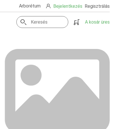
Arborétum
Bejelentkezés
Regisztrálás
A kosár üres