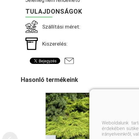
Jelenleg nem rendelhető
TULAJDONSÁGOK
Szállítási méret:
Kiszerelés:
Hasonló termékeink
Weboldalunk tar
érdekében sütiket
irányelveinkről, 