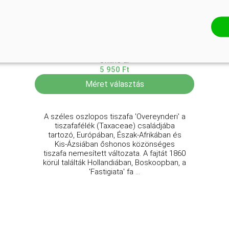
Széles oszlopos tiszafa
Taxus baccata 'Overeynderi'
Online ár
5 950 Ft
Méret választás
A széles oszlopos tiszafa 'Overeynderi' a
tiszafafélék (Taxaceae) családjába
tartozó, Európában, Észak-Afrikában és
Kis-Ázsiában őshonos közönséges
tiszafa nemesített változata. A fajtát 1860
körül találták Hollandiában, Boskoopban, a
'Fastigiata' fa ...