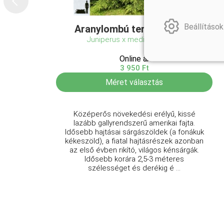
Beállítások
Aranylombú terülő boróka
Juniperus x media 'Old Gold'
Online ár
3 950 Ft
Méret választás
Középerős növekedési erélyű, kissé
lazább gallyrendszerű amerikai fajta.
Idősebb hajtásai sárgászöldek (a fonákuk
kékeszöld), a fiatal hajtásrészek azonban
az első évben rikító, világos kénsárgák.
Idősebb korára 2,5-3 méteres
szélességet és derékig é ...