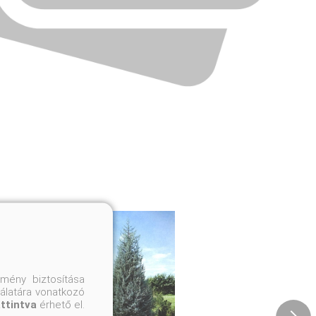
mény biztosítása
nálatára vonatkozó
attintva
érhető el.