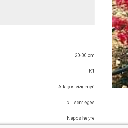
20-30 cm
K1
Átlagos vízigényű
pH semleges
Napos helyre