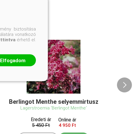
mény biztosítása
nálatára vonatkozó
attintva
érhető el.
Elfogadom
Berlingot Menthe selyemmirtusz
Lagerstroemia 'Berlingot Menthe'
Eredeti ár
Online ár
5 450 Ft
4 950 Ft