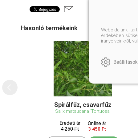
Hasonló termékeink
Weboldalunk tar
érdekében sütiket
irányelveinkről, 
Beállítások
Spirálfűz, csavarfűz
Salix matsudana 'Tortuosa'
Eredeti ár
Online ár
4 250 Ft
3 450 Ft