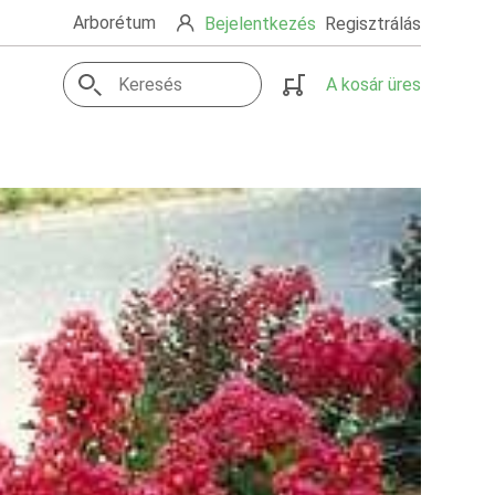
Arborétum
Bejelentkezés
Regisztrálás
A kosár üres