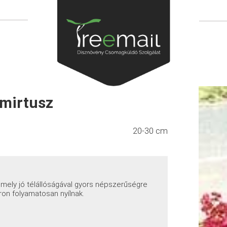
mmirtusz
20-30 cm
, mely jó télállóságával gyors népszerűségre
ron folyamatosan nyílnak.