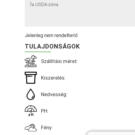
7a USDA-zóna
Jelenleg nem rendelhető
TULAJDONSÁGOK
Szállítási méret:
Kiszerelés:
Nedvesség:
PH:
Fény: