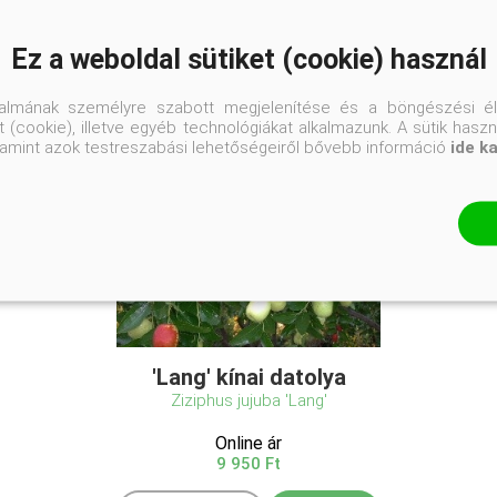
Ez a weboldal sütiket (cookie) használ
talmának személyre szabott megjelenítése és a böngészési él
 (cookie), illetve egyéb technológiákat alkalmazunk. A sütik hasz
valamint azok testreszabási lehetőségeiről bővebb információ
ide k
'Lang' kínai datolya
Ziziphus jujuba 'Lang'
Online ár
9 950 Ft