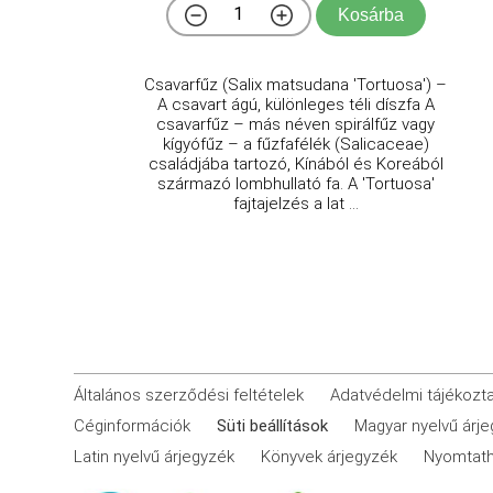
Kosárba
Csavarfűz (Salix matsudana 'Tortuosa') –
A csavart ágú, különleges téli díszfa A
csavarfűz – más néven spirálfűz vagy
kígyófűz – a fűzfafélék (Salicaceae)
családjába tartozó, Kínából és Koreából
származó lombhullató fa. A 'Tortuosa'
fajtajelzés a lat ...
Általános szerződési feltételek
Adatvédelmi tájékozt
Céginformációk
Süti beállítások
Magyar nyelvű árj
Latin nyelvű árjegyzék
Könyvek árjegyzék
Nyomtath