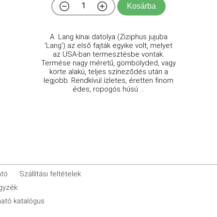
Kosárba
A Lang kínai datolya (Ziziphus jujuba
'Lang') az első fajták egyike volt, melyet
az USA-ban termesztésbe vontak.
Termése nagy méretű, gömbölyded, vagy
körte alakú, teljes színeződés után a
legjobb. Rendkívül ízletes, éretten finom
édes, ropogós húsú ...
ató
Szállítási feltételek
egyzék
ató katalógus