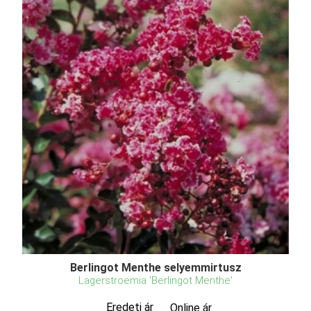
Berlingot Menthe selyemmirtusz
Lagerstroemia 'Berlingot Menthe'
Eredeti ár
Online ár