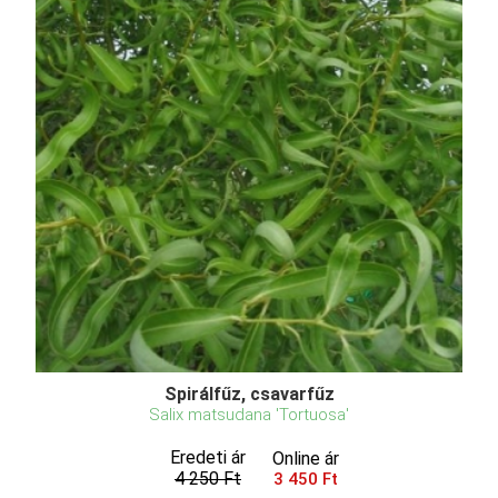
Spirálfűz, csavarfűz
Salix matsudana 'Tortuosa'
Eredeti ár
Online ár
4 250 Ft
3 450 Ft