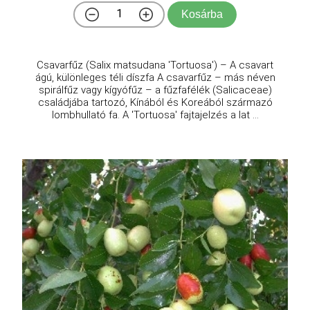
Kosárba
Csavarfűz (Salix matsudana 'Tortuosa') – A csavart
ágú, különleges téli díszfa A csavarfűz – más néven
spirálfűz vagy kígyófűz – a fűzfafélék (Salicaceae)
családjába tartozó, Kínából és Koreából származó
lombhullató fa. A 'Tortuosa' fajtajelzés a lat ...