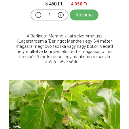
5 450 Ft
4 950 Ft
Kosárba
A Berlingot Menthe kínai selyemmirtusz
(Lagerstroemia 'Berlingot Menthe') egy 3-4 méter
magasra megnövő fácska vagy nagy bokor. Védett
helyre ültetve könnyen eléri ezt a magasságot, és
hozzáértő metszéssel egy hatalmas rózsaszín
virágfelhővé válik a ...