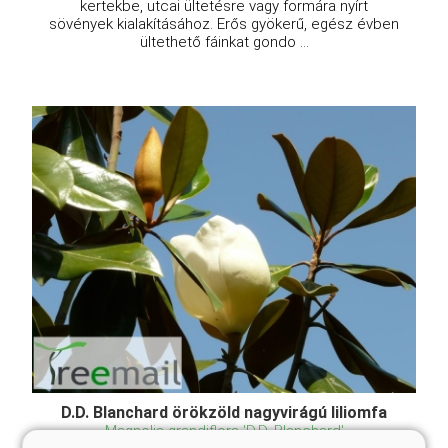
kertekbe, utcai ültetésre vagy formára nyírt
sövények kialakításához. Erős gyökerű, egész évben
ültethető fáinkat gondo ...
D.D. Blanchard örökzöld nagyvirágú liliomfa
Magnolia grandiflora 'D.D. Blanchard'