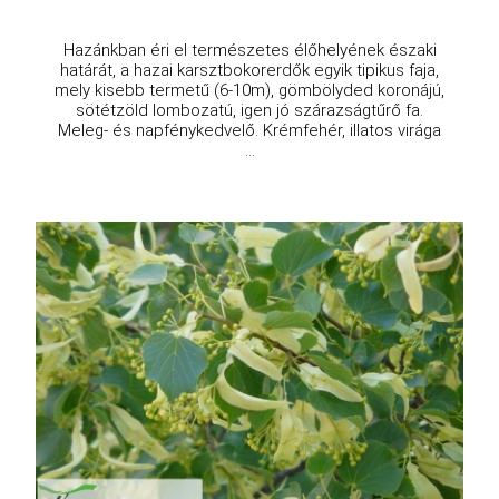
Hazánkban éri el természetes élőhelyének északi
határát, a hazai karsztbokorerdők egyik tipikus faja,
mely kisebb termetű (6-10m), gömbölyded koronájú,
sötétzöld lombozatú, igen jó szárazságtűrő fa.
Meleg- és napfénykedvelő. Krémfehér, illatos virága
...