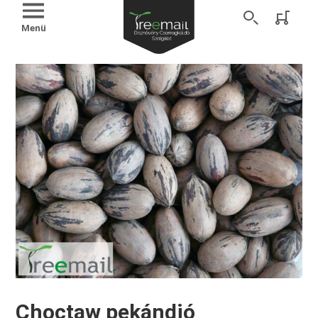
Menü
Choctaw pekándió