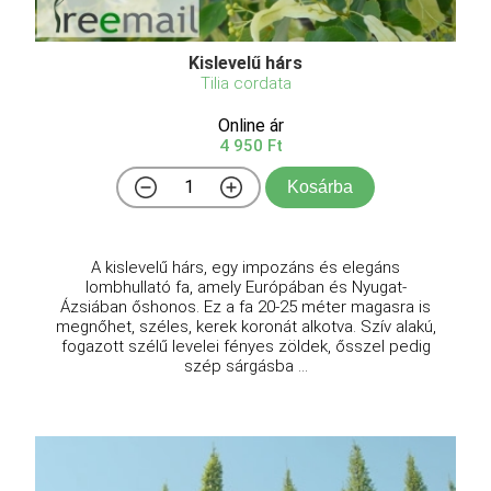
Kislevelű hárs
Tilia cordata
Online ár
4 950 Ft
Kosárba
A kislevelű hárs, egy impozáns és elegáns
lombhullató fa, amely Európában és Nyugat-
Ázsiában őshonos. Ez a fa 20-25 méter magasra is
megnőhet, széles, kerek koronát alkotva. Szív alakú,
fogazott szélű levelei fényes zöldek, ősszel pedig
szép sárgásba ...