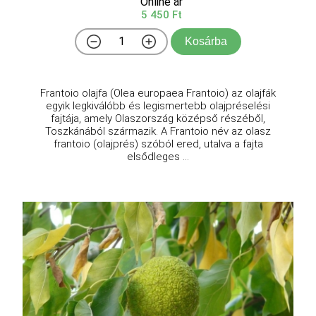
Online ár
5 450 Ft
Kosárba
Frantoio olajfa (Olea europaea Frantoio) az olajfák
egyik legkiválóbb és legismertebb olajpréselési
fajtája, amely Olaszország középső részéből,
Toszkánából származik. A Frantoio név az olasz
frantoio (olajprés) szóból ered, utalva a fajta
elsődleges ...