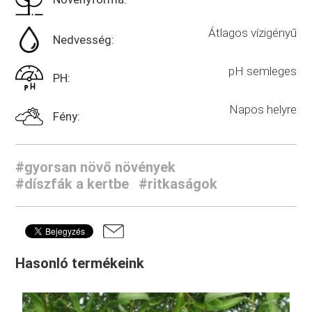
Átlagos vízigényű
Nedvesség:
pH semleges
PH:
Napos helyre
Fény:
#gyorsan növő növények
#díszfák a kertbe
#ritkaságok
Hasonló termékeink