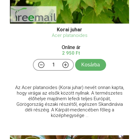
Korai juhar
Acer platanoides
Online ár
2 950 Ft
Kosárba
Az Acer platanoides (Korai juhar) nevét onnan kapta,
hogy virágai az elsők között nyílnak. A természetes
élőhelye majdnem lefedi teljes Európát,
Görögország északi részétől, egészen Skandinávia
déli részéig. A Kárpát-medencében főleg a
középhegysége ...