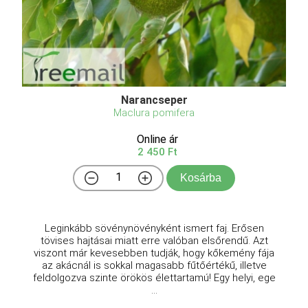
Narancseper
Maclura pomifera
Online ár
2 450 Ft
Kosárba
Leginkább sövénynövényként ismert faj. Erősen
tövises hajtásai miatt erre valóban elsőrendű. Azt
viszont már kevesebben tudják, hogy kőkemény fája
az akácnál is sokkal magasabb fűtőértékű, illetve
feldolgozva szinte örökös élettartamú! Egy helyi, ege
...