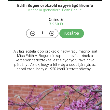
Edith Bogue örökzöld nagyvirágú liliomfa
Magnolia grandiflora 'Edith Bogue'
Online ár
7 950 Ft
Kosárba
A világ legtélállóbb örökzöld nagyvirágú magnóliája!
Miss Edith A. Bogue-ról kapta a nevét, akinek a
kertjében fedezték fel ezt a gyönyörű fává növő
példányt. Az ok, hogy a fél világ a csodájára jár, az
abból ered, hogy a 1920 körül ültetett növény ...