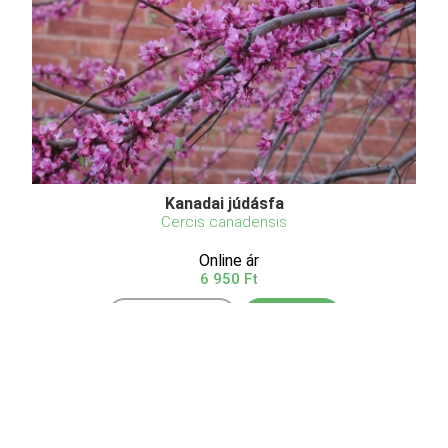
Kanadai júdásfa
Cercis canadensis
Online ár
6 950 Ft
Kosárba
A Kanadai júdásfa egy többtörzsű, széles koronájú
lombhullató fa, amely 6-9 méter magasra és 6-8
méter szélesre nő. Levelei szív alakúak, 10-12 cm
hosszúak, világoszöld színűek, ősszel sárgára és