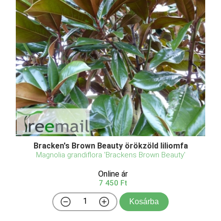
Bracken's Brown Beauty örökzöld liliomfa
Magnolia grandiflora 'Brackens Brown Beauty'
Online ár
7 450 Ft
Kosárba