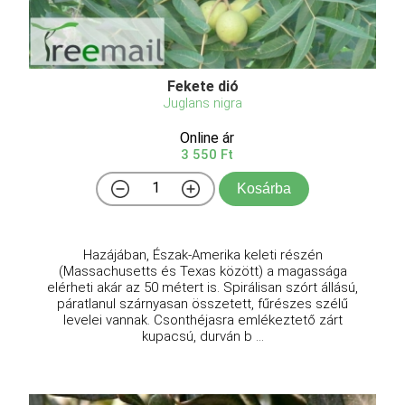
Fekete dió
Juglans nigra
Online ár
3 550 Ft
Kosárba
Hazájában, Észak-Amerika keleti részén
(Massachusetts és Texas között) a magassága
elérheti akár az 50 métert is. Spirálisan szórt állású,
páratlanul szárnyasan összetett, fűrészes szélű
levelei vannak. Csonthéjasra emlékeztető zárt
kupacsú, durván b ...