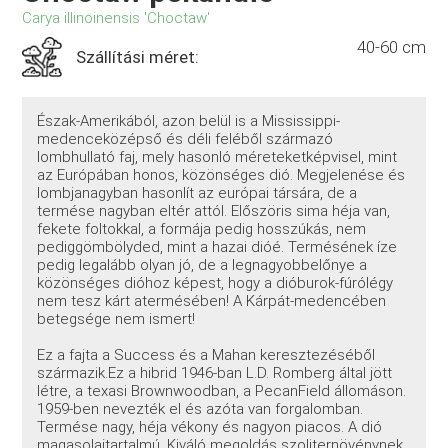
Carya illinoinensis 'Choctaw'
40-60 cm
Szállítási méret:
Észak-Amerikából, azon belül is a Mississippi-
medenceközépső és déli feléből származó
lombhullató faj, mely hasonló méreteketképvisel, mint
az Európában honos, közönséges dió. Megjelenése és
lombjanagyban hasonlít az európai társára, de a
termése nagyban eltér attól. Előszöris sima héja van,
fekete foltokkal, a formája pedig hosszúkás, nem
pediggömbölyded, mint a hazai dióé. Termésének íze
pedig legalább olyan jó, de a legnagyobbelőnye a
közönséges dióhoz képest, hogy a dióburok-fúrólégy
nem tesz kárt atermésében! A Kárpát-medencében
betegsége nem ismert!
Ez a fajta a Success és a Mahan keresztezéséből
származik.Ez a hibrid 1946-ban L.D. Romberg által jött
létre, a texasi Brownwoodban, a PecanField állomáson.
1959-ben nevezték el és azóta van forgalomban.
Termése nagy, héja vékony és nagyon piacos. A dió
magasolajtartalmú. Kiváló megoldás szoliternövénynek