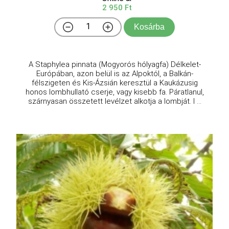
2 950 Ft
Kosárba
A Staphylea pinnata (Mogyorós hólyagfa) Délkelet-
Európában, azon belül is az Alpoktól, a Balkán-
félszigeten és Kis-Ázsián keresztül a Kaukázusig
honos lombhullató cserje, vagy kisebb fa. Páratlanul,
szárnyasan összetett levélzet alkotja a lombját. I ...