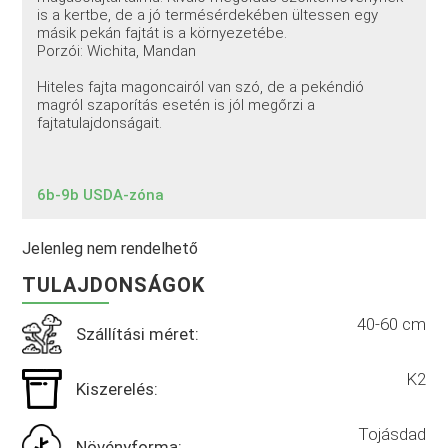
is a kertbe, de a jó termésérdekében ültessen egy
másik pekán fajtát is a környezetébe.
Porzói: Wichita, Mandan
Hiteles fajta magoncairól van szó, de a pekéndió
magról szaporítás esetén is jól megőrzi a
fajtatulajdonságait.
6b-9b USDA-zóna
Jelenleg nem rendelhető
TULAJDONSÁGOK
40-60 cm
Szállítási méret:
K2
Kiszerelés:
Tojásdad
Növényforma: