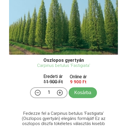
Oszlopos gyertyán
Carpinus betulus 'Fastigiata'
Eredeti ár
Online ár
11 900 Ft
9 900 Ft
Kosárba
Fedezze fel a Carpinus betulus 'Fastigiata'
(Oszlopos gyertyán) elegáns formáját! Ez az
oszlopos díszfa tökéletes választás kisebb