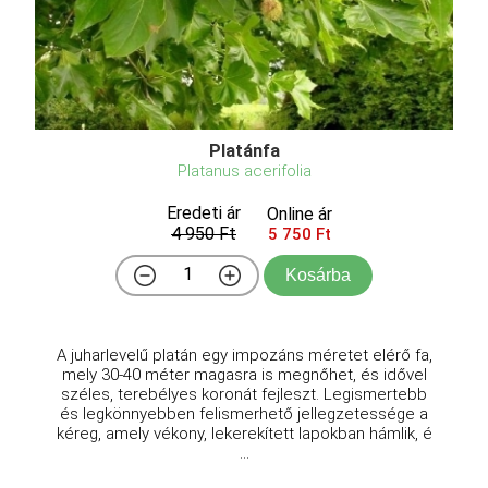
Platánfa
Platanus acerifolia
Eredeti ár
Online ár
4 950 Ft
5 750 Ft
Kosárba
A juharlevelű platán egy impozáns méretet elérő fa,
mely 30-40 méter magasra is megnőhet, és idővel
széles, terebélyes koronát fejleszt. Legismertebb
és legkönnyebben felismerhető jellegzetessége a
kéreg, amely vékony, lekerekített lapokban hámlik, é
...