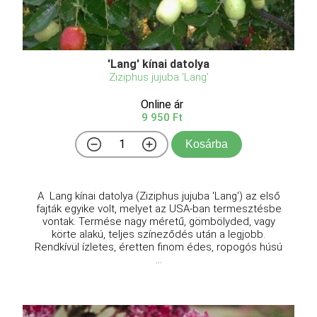
'Lang' kínai datolya
Ziziphus jujuba 'Lang'
Online ár
9 950 Ft
Kosárba
A Lang kínai datolya (Ziziphus jujuba 'Lang') az első
fajták egyike volt, melyet az USA-ban termesztésbe
vontak. Termése nagy méretű, gömbölyded, vagy
körte alakú, teljes színeződés után a legjobb.
Rendkívül ízletes, éretten finom édes, ropogós húsú
...