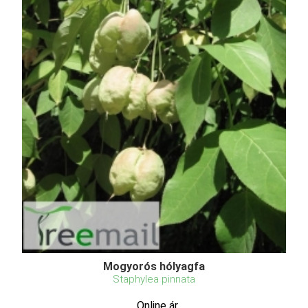
Mogyorós hólyagfa
Staphylea pinnata
Online ár