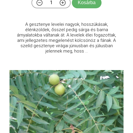
Kosárba
A gesztenye levelei nagyok, hosszúkásak,
élénkzöldek, ősszel pedig sárga és barna
árnyalatokba váltanak át. A levelek élei fogazottak,
ami jellegzetes megjelenést kölcsönöz a fának. A
szelíd gesztenye virágai júniusban és júliusban
jelennek meg, hoss ...