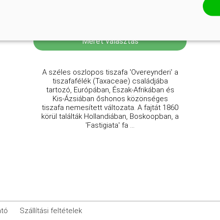
Online ár
5 950 Ft
Méret választás
A széles oszlopos tiszafa 'Overeynderi' a
tiszafafélék (Taxaceae) családjába
tartozó, Európában, Észak-Afrikában és
Kis-Ázsiában őshonos közönséges
tiszafa nemesített változata. A fajtát 1860
körül találták Hollandiában, Boskoopban, a
'Fastigiata' fa ...
ató
Szállítási feltételek