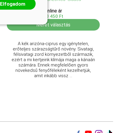
Elfogadom
Online ár
10 450 Ft
Méret választás
A kék arizóna-ciprus egy igénytelen,
erőteljes szárazságtűrő növény. Sivatagi,
félsivatagi zord környezetből származik,
ezért a mi kertjeink klímája maga a kánaán
számára. Ennek megfelelően gyors
növekedsű fenyőféleként kezelhetjük,
amit inkább vissz ...