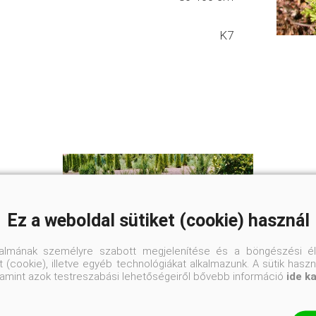
K7
Ez a weboldal sütiket (cookie) használ
talmának személyre szabott megjelenítése és a böngészési él
 (cookie), illetve egyéb technológiákat alkalmazunk. A sütik hasz
valamint azok testreszabási lehetőségeiről bővebb információ
ide k
Széles oszlopos tiszafa
Taxus baccata 'Overeynderi'