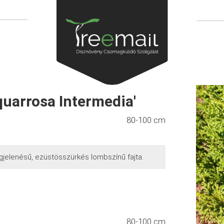
quarrosa Intermedia'
80-100 cm
jelenésű, ezüstösszürkés lombszínű fajta.
80-100 cm