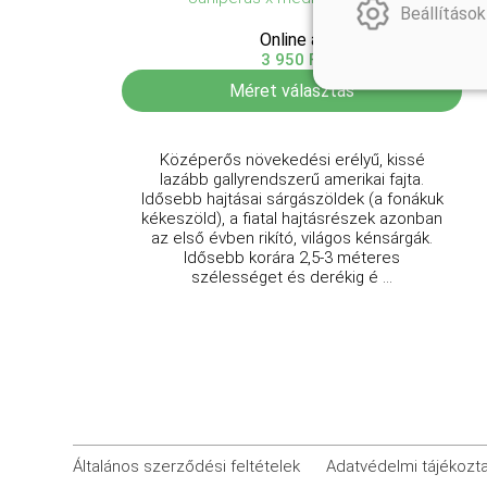
Beállítások
Online ár
3 950 Ft
Méret választás
Középerős növekedési erélyű, kissé
lazább gallyrendszerű amerikai fajta.
Idősebb hajtásai sárgászöldek (a fonákuk
kékeszöld), a fiatal hajtásrészek azonban
az első évben rikító, világos kénsárgák.
Idősebb korára 2,5-3 méteres
szélességet és derékig é ...
Általános szerződési feltételek
Adatvédelmi tájékozt