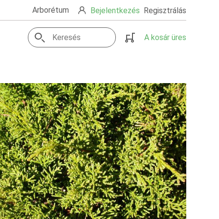
Arborétum
Bejelentkezés
Regisztrálás
A kosár üres