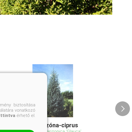
mény biztosítása
nálatára vonatkozó
attintva
érhető el.
Kék arizóna-ciprus
Cupressus arizonica 'Glauca'