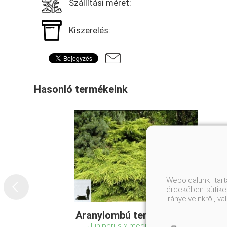
Szállítási méret:
Kiszerelés:
Hasonló termékeink
Weboldalunk tar
érdekében sütiket
irányelveinkről, 
Aranylombú terülő boróka
Juniperus x media 'Old Gold'