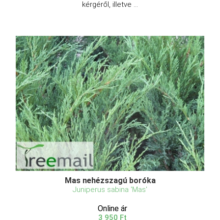
kérgéről, illetve ...
Mas nehézszagú boróka
Juniperus sabina 'Mas'
Online ár
3 950 Ft