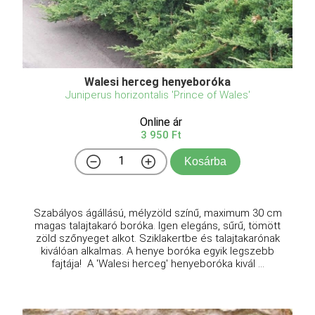
Walesi herceg henyeboróka
Juniperus horizontalis 'Prince of Wales'
Online ár
3 950 Ft
Kosárba
Szabályos ágállású, mélyzöld színű, maximum 30 cm
magas talajtakaró boróka. Igen elegáns, sűrű, tömött
zöld szőnyeget alkot. Sziklakertbe és talajtakarónak
kiválóan alkalmas. A henye boróka egyik legszebb
fajtája! A 'Walesi herceg' henyeboróka kivál ...