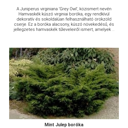
A Juniperus virginiana 'Grey Owl', közismert nevén
Hamvaskék kúszó virginiai boróka, egy rendkívül
dekoratív és sokoldalúan felhasználható örökzöld
cserje. Ez a boróka alacsony, kúszó növekedésű, és
jellegzetes hamvaskék tűleveleiről ismert, amelyek ...
Mint Julep boróka