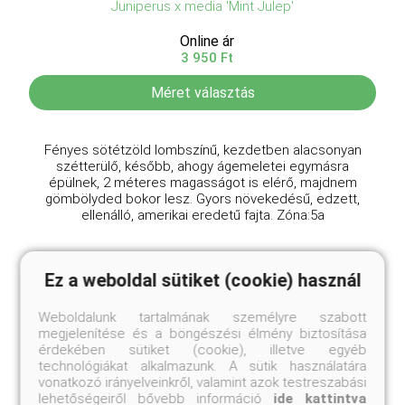
Juniperus x media 'Mint Julep'
Online ár
3 950 Ft
Méret választás
Fényes sötétzöld lombszínű, kezdetben alacsonyan
szétterülő, később, ahogy ágemeletei egymásra
épülnek, 2 méteres magasságot is elérő, majdnem
gömbölyded bokor lesz. Gyors növekedésű, edzett,
ellenálló, amerikai eredetű fajta. Zóna:5a
Ez a weboldal sütiket (cookie) használ
Weboldalunk tartalmának személyre szabott
megjelenítése és a böngészési élmény biztosítása
érdekében sütiket (cookie), illetve egyéb
technológiákat alkalmazunk. A sütik használatára
vonatkozó irányelveinkről, valamint azok testreszabási
lehetőségeiről bővebb információ
ide kattintva