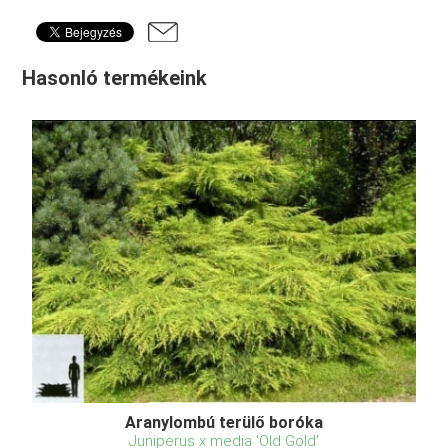
Hasonló termékeink
Aranylombú terülő boróka
Juniperus x media 'Old Gold'