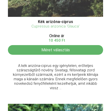
Kék arizóna-ciprus
Cupressus arizonica 'Glauca'
Online ár
10 450 Ft
Méret választás
A kék arizóna-ciprus egy igénytelen, erőteljes
szárazságtűrő növény. Sivatagi, félsivatagi zord
környezetből származik, ezért a mi kertjeink klímája
maga a kánaán számára. Ennek megfelelően gyors
növekedsű fenyőféleként kezelhetjük, amit inkább
vissz ...