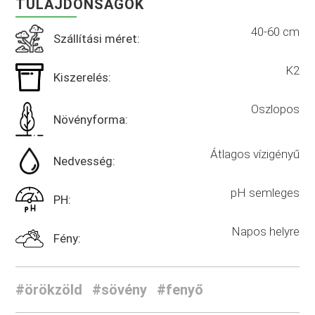
TULAJDONSÁGOK
40-60 cm
Szállítási méret:
K2
Kiszerelés:
Oszlopos
Növényforma:
Átlagos vízigényű
Nedvesség:
pH semleges
PH:
Napos helyre
Fény:
#örökzöld
#sövény
#fenyő