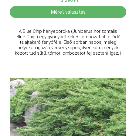
3 290 Ft
Méret választás
A Blue Chip henyeboróka (Juniperus horizontalis
'Blue Chip') egy gyönyörű kékes lombozattal fejlődő
talajtakaró fenyőféle. Első sorban napos, meleg
helyeken igazán versenyképes, ilyen körülmények
között tud sűrű, tömör lombozatot fejleszteni. Igaz, i
...