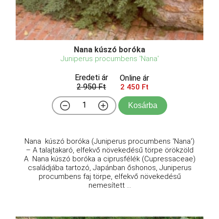
Nana kúszó boróka
Juniperus procumbens 'Nana'
Eredeti ár
Online ár
2 950 Ft
2 450 Ft
Kosárba
Nana kúszó boróka (Juniperus procumbens 'Nana')
– A talajtakaró, elfekvő növekedésű törpe örökzöld
A Nana kúszó boróka a ciprusfélék (Cupressaceae)
családjába tartozó, Japánban őshonos, Juniperus
procumbens faj törpe, elfekvő növekedésű
nemesített ...