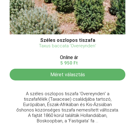
Széles oszlopos tiszafa
Taxus baccata 'Overeynderi'
Online ár
5 950 Ft
Méret választás
A széles oszlopos tiszafa 'Overeynderi' a
tiszafafélék (Taxaceae) családjába tartozó,
Európában, Észak-Afrikában és Kis-Ázsiában
őshonos közönséges tiszafa nemesített változata.
A fajtát 1860 körül találták Hollandiában,
Boskoopban, a 'Fastigiata' fa ...