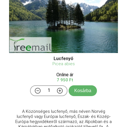
Lucfenyő
Picea abies
Online ár
7 950 Ft
Kosárba
A Közönséges lucfenyő, más néven Norvég
lucfenyő vagy Európai lucfenyő, Észak- és Közép-
Európa hegyvidékeiről származó, az Alpokban és a
Kárpátokban erdőalkotó örökzöld tűlevelű fa . A