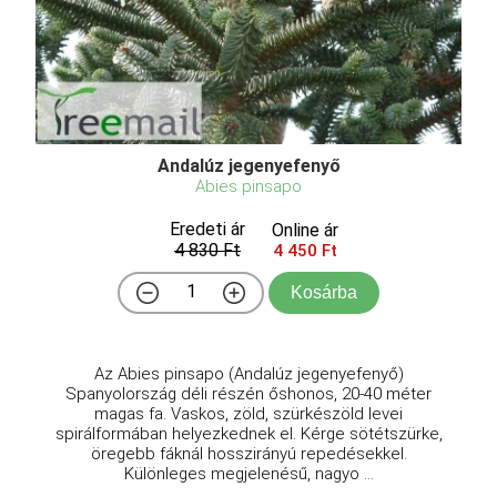
Andalúz jegenyefenyő
Abies pinsapo
Eredeti ár
Online ár
4 830 Ft
4 450 Ft
Kosárba
Az Abies pinsapo (Andalúz jegenyefenyő)
Spanyolország déli részén őshonos, 20-40 méter
magas fa. Vaskos, zöld, szürkészöld levei
spirálformában helyezkednek el. Kérge sötétszürke,
öregebb fáknál hosszirányú repedésekkel.
Különleges megjelenésű, nagyo ...