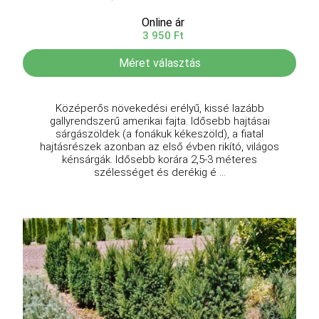
Online ár
3 950 Ft
Méret választás
Középerős növekedési erélyű, kissé lazább
gallyrendszerű amerikai fajta. Idősebb hajtásai
sárgászöldek (a fonákuk kékeszöld), a fiatal
hajtásrészek azonban az első évben rikító, világos
kénsárgák. Idősebb korára 2,5-3 méteres
szélességet és derékig é ...