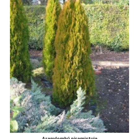
Aranylombú piramistuja