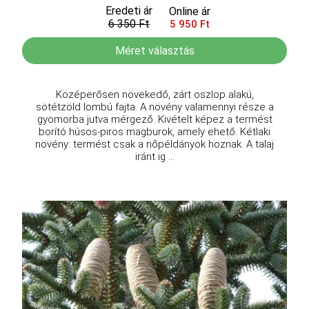
Eredeti ár
Online ár
6 350 Ft
5 950 Ft
Méret választás
Középerősen növekedő, zárt oszlop alakú,
sötétzöld lombú fajta. A növény valamennyi része a
gyomorba jutva mérgező. Kivételt képez a termést
borító húsos-piros magburok, amely ehető. Kétlaki
növény: termést csak a nőpéldányok hoznak. A talaj
iránt ig ...