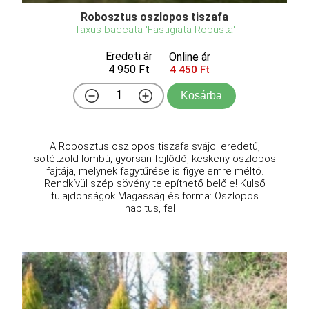
Robosztus oszlopos tiszafa
Taxus baccata 'Fastigiata Robusta'
Eredeti ár
Online ár
4 950 Ft
4 450 Ft
Kosárba
A Robosztus oszlopos tiszafa svájci eredetű,
sötétzöld lombú, gyorsan fejlődő, keskeny oszlopos
fajtája, melynek fagytűrése is figyelemre méltó.
Rendkívül szép sövény telepíthető belőle! Külső
tulajdonságok Magasság és forma: Oszlopos
habitus, fel ...