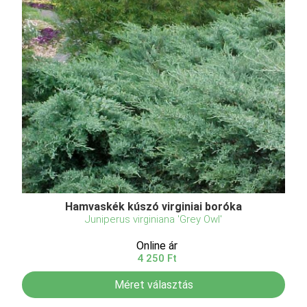
Hamvaskék kúszó virginiai boróka
Juniperus virginiana 'Grey Owl'
Online ár
4 250 Ft
Méret választás