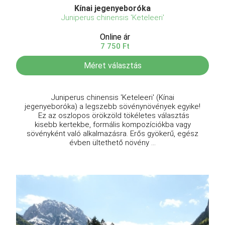
Kínai jegenyeboróka
Juniperus chinensis 'Keteleeri'
Online ár
7 750 Ft
Méret választás
Juniperus chinensis 'Keteleeri' (Kínai
jegenyeboróka) a legszebb sövénynövények egyike!
Ez az oszlopos örökzöld tökéletes választás
kisebb kertekbe, formális kompozíciókba vagy
sövényként való alkalmazásra. Erős gyökerű, egész
évben ültethető növény ...