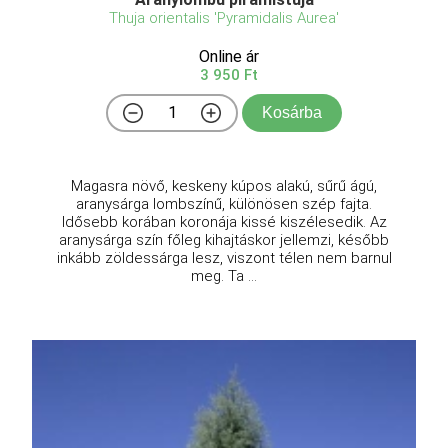
Thuja orientalis 'Pyramidalis Aurea'
Online ár
3 950 Ft
Kosárba
Magasra növő, keskeny kúpos alakú, sűrű ágú,
aranysárga lombszínű, különösen szép fajta.
Idősebb korában koronája kissé kiszélesedik. Az
aranysárga szín főleg kihajtáskor jellemzi, később
inkább zöldessárga lesz, viszont télen nem barnul
meg. Ta ...