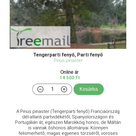
Tengerparti fenyő, Parti fenyő
Pinus pinaster
Online ár
14 500 Ft
Kosárba
A Pinus pinaster (Tengerparti fenyő) Franciaország
dél-atlanti partvidékétől, Spanyolországon és
Portugálián át, egészen Marokkóig honos, de Máltán
is vannak őshonos állományai. Könnyen
felismerhető, magas egyenes törzséről, vöröses