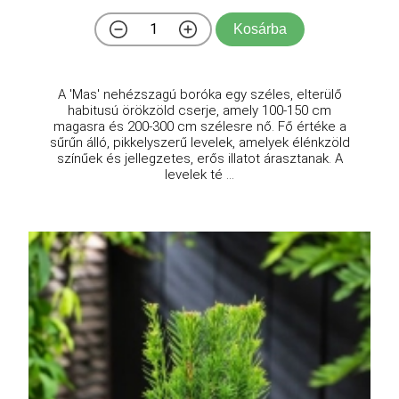
Kosárba
A 'Mas' nehézszagú boróka egy széles, elterülő
habitusú örökzöld cserje, amely 100-150 cm
magasra és 200-300 cm szélesre nő. Fő értéke a
sűrűn álló, pikkelyszerű levelek, amelyek élénkzöld
színűek és jellegzetes, erős illatot árasztanak. A
levelek té ...