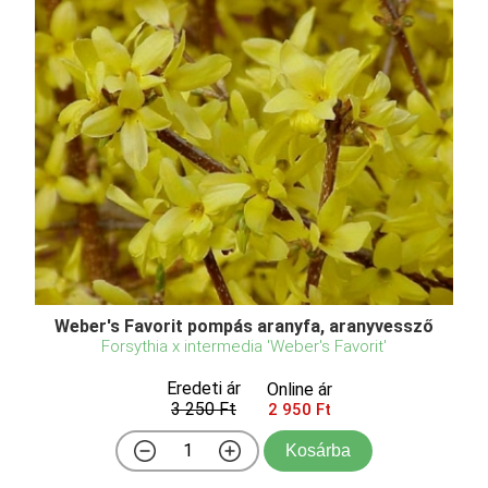
Weber's Favorit pompás aranyfa, aranyvessző
Forsythia x intermedia 'Weber's Favorit'
Eredeti ár
Online ár
3 250 Ft
2 950 Ft
Kosárba