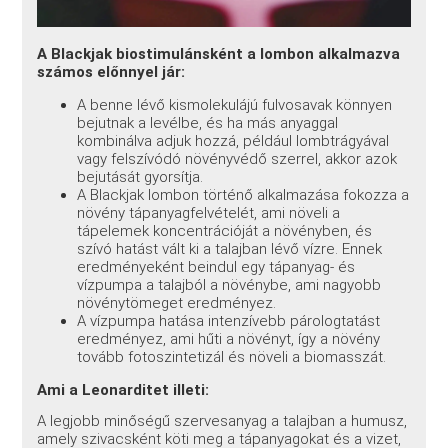
A Blackjak biostimulánsként a lombon alkalmazva
számos előnnyel jár:
A benne lévő kismolekulájú fulvosavak könnyen
bejutnak a levélbe, és ha más anyaggal
kombinálva adjuk hozzá, például lombtrágyával
vagy felszívódó növényvédő szerrel, akkor azok
bejutását gyorsítja.
A Blackjak lombon történő alkalmazása fokozza a
növény tápanyagfelvételét, ami növeli a
tápelemek koncentrációját a növényben, és
szívó hatást vált ki a talajban lévő vízre. Ennek
eredményeként beindul egy tápanyag- és
vízpumpa a talajból a növénybe, ami nagyobb
növénytömeget eredményez.
A vízpumpa hatása intenzívebb párologtatást
eredményez, ami hűti a növényt, így a növény
tovább fotoszintetizál és növeli a biomasszát.
Ami a Leonarditet illeti:
A legjobb minőségű szervesanyag a talajban a humusz,
amely szivacsként köti meg a tápanyagokat és a vizet,