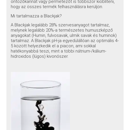
öntözőkannát vagy permetezőt is többször kiöblíteni,
hogy az összes termék felhasználásra kerüljön.
Mi tartalmazza a Blackjak?
A Blackjak legalább 28% szervesanyagot tartalmaz,
melynek legalább 20%-a természetes humuszképző
anyagokat (Humin, fulvosavak, ulmik savak és huminok)
tartalmaz. A Blackjak pH-ja egyedülállóan az optimális 4-
5 között helyezkedik el a piacon, ami sokkal
hatékonyabbá teszi, mint a többi nátrium-/kálium-
hidroxidos (lúgos) kivonószer.