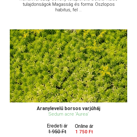
tulajdonságok Magasság és forma: Oszlopos
habitus, fel ...
Aranylevelű borsos varjúháj
Sedum acre 'Aurea'
Eredeti ár
Online ár
1 950 Ft
1 750 Ft