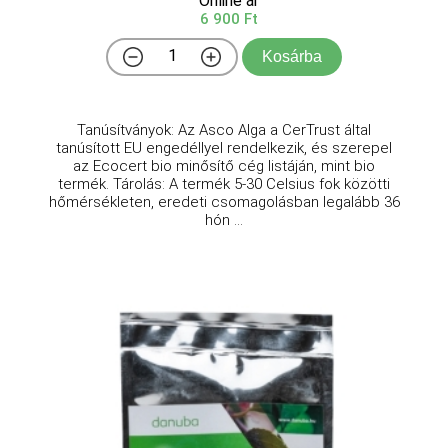
Online ár
6 900 Ft
Kosárba
Tanúsítványok: Az Asco Alga a CerTrust által
tanúsított EU engedéllyel rendelkezik, és szerepel
az Ecocert bio minősítő cég listáján, mint bio
termék. Tárolás: A termék 5-30 Celsius fok közötti
hőmérsékleten, eredeti csomagolásban legalább 36
hón ...