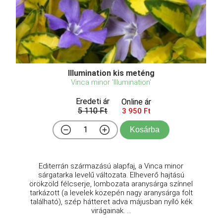
Illumination kis meténg
Vinca minor 'Illumination'
Eredeti ár
Online ár
5 110 Ft
3 950 Ft
Kosárba
Editerrán származású alapfaj, a Vinca minor
sárgatarka levelű változata. Elheverő hajtású
örökzöld félcserje, lombozata aranysárga színnel
tarkázott (a levelek közepén nagy aranysárga folt
található), szép hátteret adva májusban nyíló kék
virágainak. ...