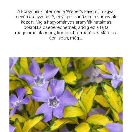
A Forsythia x intermedia 'Weber's Favorit', magyar
nevén aranyvessző, egy igazi kuriózum az aranyfák
között. Míg a hagyományos aranyfák hatalmas
bokrokká cseperedhetnek, addig ez a fajta
megmarad alacsony, kompakt termetűnek. Március-
áprilisban, még ...