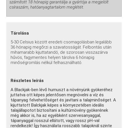
számított 18 hónapig garantálja a gyártója a megjelölt
csíraszám, hatóanyagtartalom meglétét.
Tárolása
5-30 Celsius között eredeti csomagolásban legalább
36 hónapig megőrzi a szavatosságát. Felbontás után
mihamarabb kijuttatandó, de szorosan visszazárva
hűvös, fagymentes helyen tárolva 6 hónapig
minőségromlás nélkül felhasználható.
Részletes leírás
A Blackjak-ben lévő humuszt a növényünk gyökeréhez
juttatva ott képes jelentősen megnövelni a víz és
tápanyag felvehetőséget és javítani a talajminőséget. A
kijuttatott Balckjak képes a környezetében ideális
talajállapotot biztosítani a kultúrnövény gyökerének
még akkor is, ha az egyébként szervesanyaggal,
tápanyaggal rosszul ellátott, vagy rossz pH-val
rendelkezik! Így használata rosszabb talajoknál szinte