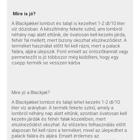
Mire is jó?
A Blackjakkel lombot és talajt is kezelhet 1-2 dl/10 liter
víz dózisban. A készítmény fekete színű, ami lombról
néhány nap alatt eltűnik, de óvatosan kell kezelni járda,
fehér fal mellett, mert bizony okozhat elszíneződést. A
terméket használat előtt fel kell rázni, mert a palack
falára, aljára ülepszik. Pont emiatt az öntözőkannát vagy
permetezőt is jó többször még kiöblíteni, hogy egy
csepp termék se vesszen kárba.
Mire jó a Blackjak?
A Blackjakkel lombot és talajt lehet kezelni 1-2 dl/10
liter víz arányban. A termék fekete színű, amely a
lombról néhány nap alatt eltűnik, azonban óvatosan kell
kezelni járdák és fehér falak közelében, mert
elszíneződést okozhat. Az előzetes felhasználás előtt
alaposan fel kell rázni a terméket, mivel az ülepedhet a
palack falára és aljára. Emiatt érdemes az