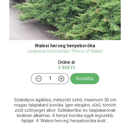
Walesi herceg henyeboróka
Juniperus horizontalis 'Prince of Wales'
Online ár
3 950 Ft
Kosárba
Szabályos ágállású, mélyzöld színű, maximum 30 cm
magas talajtakaró boróka. Igen elegáns, sűrű, tömött
zöld szőnyeget alkot. Sziklakertbe és talajtakarónak
kiválóan alkalmas. A henye boróka egyik legszebb
fajtája! A 'Walesi herceg' henyeboróka kivál ...