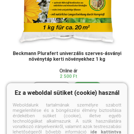
Beckmann Plurafert univerzális szerves-ásványi
növénytáp kerti növényekhez 1 kg
Online ár
2 500 Ft
Kosárba
Ez a weboldal sütiket (cookie) használ
Weboldalunk tartalmának személyre szabott
TERMÉKLEÍRÁS Univerzális komplex szerves-ásványi
megjelenítése és a böngészési élmény biztosítása
trágya minden kerti kultúrához. Ez a kerti trágya
érdekében sütiket (cookie), illetve egyéb
kiváló minőségű szerves alapanyagokból és
technológiákat alkalmazunk. A sütik használatára
könnyen oldódó ásványi összetevőkből áll. A
vonatkozó irányelveinkről, valamint azok testreszabási
szerves alapanyagok kíméletes, fenntartható,
lehetőségeiről bővebb információ
ide kattintva