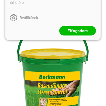
hosszú ideig egyenl ...
érhető el.
Beállítások
Elfogadom