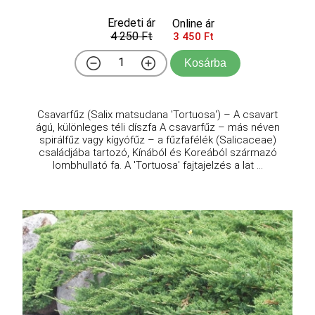
Eredeti ár
Online ár
4 250 Ft
3 450 Ft
Kosárba
Csavarfűz (Salix matsudana 'Tortuosa') – A csavart
ágú, különleges téli díszfa A csavarfűz – más néven
spirálfűz vagy kígyófűz – a fűzfafélék (Salicaceae)
családjába tartozó, Kínából és Koreából származó
lombhullató fa. A 'Tortuosa' fajtajelzés a lat ...