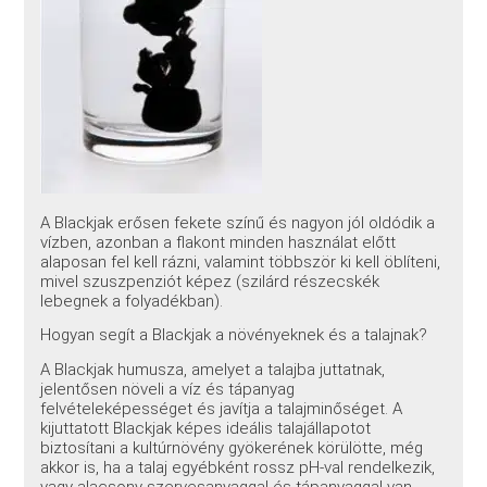
A Blackjak erősen fekete színű és nagyon jól oldódik a
vízben, azonban a flakont minden használat előtt
alaposan fel kell rázni, valamint többször ki kell öblíteni,
mivel szuszpenziót képez (szilárd részecskék
lebegnek a folyadékban).
Hogyan segít a Blackjak a növényeknek és a talajnak?
A Blackjak humusza, amelyet a talajba juttatnak,
jelentősen növeli a víz és tápanyag
felvételeképességet és javítja a talajminőséget. A
kijuttatott Blackjak képes ideális talajállapotot
biztosítani a kultúrnövény gyökerének körülötte, még
akkor is, ha a talaj egyébként rossz pH-val rendelkezik,
vagy alacsony szervesanyaggal és tápanyaggal van