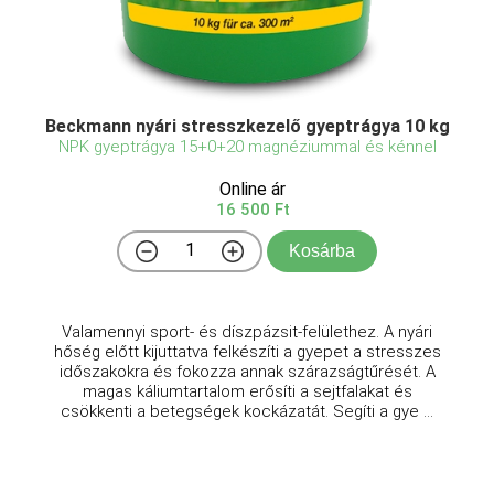
Beckmann nyári stresszkezelő gyeptrágya 10 kg
NPK gyeptrágya 15+0+20 magnéziummal és kénnel
Online ár
16 500 Ft
Kosárba
Valamennyi sport- és díszpázsit-felülethez. A nyári
hőség előtt kijuttatva felkészíti a gyepet a stresszes
időszakokra és fokozza annak szárazságtűrését. A
magas káliumtartalom erősíti a sejtfalakat és
csökkenti a betegségek kockázatát. Segíti a gye ...