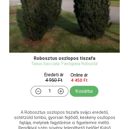
Robosztus oszlopos tiszafa
Taxus baccata 'Fastigiata Robusta'
Eredeti ár
Online ár
4 950 Ft
4 450 Ft
Kosárba
A Robosztus oszlopos tiszafa svájci eredetű,
sötétzöld lombú, gyorsan fejlődő, keskeny oszlopos
fajtája, melynek fagytűrése is figyelemre méltó.
Rendkívül szép sövény telepíthető belőle! Külső