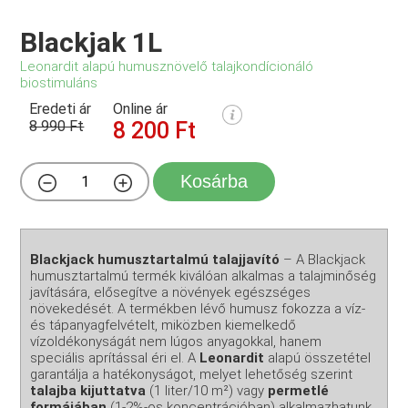
Blackjak 1L
Leonardit alapú humusznövelő talajkondícionáló
biostimuláns
Eredeti ár
Online ár
8 990 Ft
8 200 Ft
Kosárba
Blackjack humusztartalmú talajjavító
– A Blackjack
humusztartalmú termék kiválóan alkalmas a talajminőség
javítására, elősegítve a növények egészséges
növekedését. A termékben lévő humusz fokozza a víz-
és tápanyagfelvételt, miközben kiemelkedő
vízoldékonyságát nem lúgos anyagokkal, hanem
speciális aprítással éri el. A
Leonardit
alapú összetétel
garantálja a hatékonyságot, melyet lehetőség szerint
talajba kijuttatva
(1 liter/10 m²) vagy
permetlé
formájában
(1-2%-os koncentrációban) alkalmazhatunk.