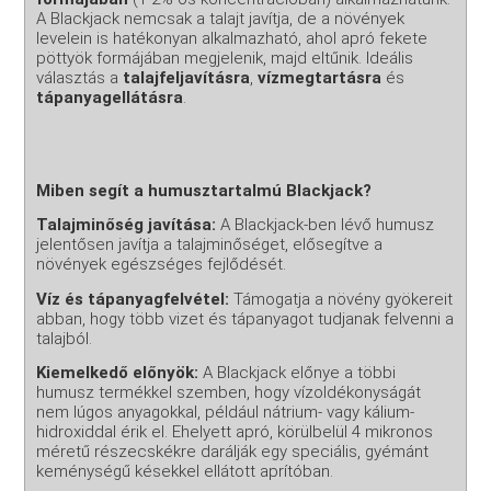
A Blackjack nemcsak a talajt javítja, de a növények
levelein is hatékonyan alkalmazható, ahol apró fekete
pöttyök formájában megjelenik, majd eltűnik. Ideális
választás a
talajfeljavításra
,
vízmegtartásra
és
tápanyagellátásra
.
Miben segít a humusztartalmú Blackjack?
Talajminőség javítása:
A Blackjack-ben lévő humusz
jelentősen javítja a talajminőséget, elősegítve a
növények egészséges fejlődését.
Víz és tápanyagfelvétel:
Támogatja a növény gyökereit
abban, hogy több vizet és tápanyagot tudjanak felvenni a
talajból.
Kiemelkedő előnyök:
A Blackjack előnye a többi
humusz termékkel szemben, hogy vízoldékonyságát
nem lúgos anyagokkal, például nátrium- vagy kálium-
hidroxiddal érik el. Ehelyett apró, körülbelül 4 mikronos
méretű részecskékre darálják egy speciális, gyémánt
keménységű késekkel ellátott aprítóban.