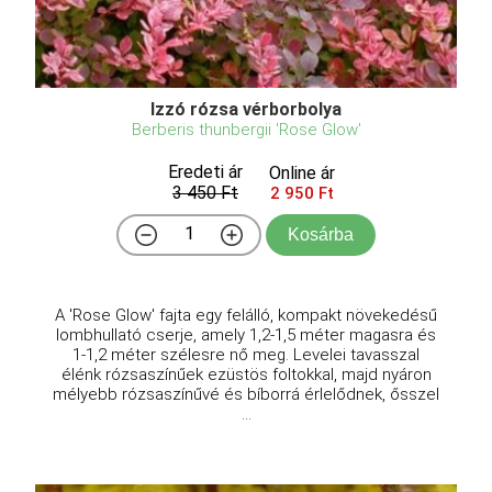
Izzó rózsa vérborbolya
Berberis thunbergii 'Rose Glow'
Eredeti ár
Online ár
3 450 Ft
2 950 Ft
Kosárba
A 'Rose Glow' fajta egy felálló, kompakt növekedésű
lombhullató cserje, amely 1,2-1,5 méter magasra és
1-1,2 méter szélesre nő meg. Levelei tavasszal
élénk rózsaszínűek ezüstös foltokkal, majd nyáron
mélyebb rózsaszínűvé és bíborrá érlelődnek, ősszel
...