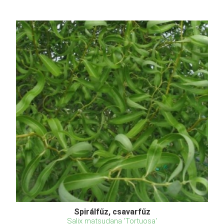
Spirálfűz, csavarfűz
Salix matsudana 'Tortuosa'