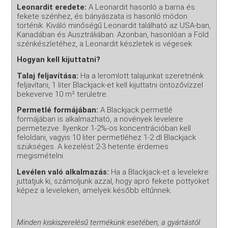
Leonardit eredete:
A Leonardit hasonló a barna és
fekete szénhez, és bányászata is hasonló módon
történik. Kiváló minőségű Leonardit található az USA-ban,
Kanadában és Ausztráliában. Azonban, hasonlóan a Föld
szénkészletéhez, a Leonardit készletek is végesek.
Hogyan kell kijuttatni?
Talaj feljavítása:
Ha a leromlott talajunkat szeretnénk
feljavítani, 1 liter Blackjack-et kell kijuttatni öntözővízzel
bekeverve 10 m² területre.
Permetlé formájában:
A Blackjack permetlé
formájában is alkalmazható, a növények leveleire
permetezve. Ilyenkor 1-2%-os koncentrációban kell
feloldani, vagyis 10 liter permetléhez 1-2 dl Blackjack
szükséges. A kezelést 2-3 hetente érdemes
megismételni.
Levélen való alkalmazás:
Ha a Blackjack-et a levelekre
juttatjuk ki, számoljunk azzal, hogy apró fekete pöttyöket
képez a leveleken, amelyek később eltűnnek.
Minden kiskiszerelésű termékünk esetében, a gyártástól