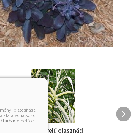
mény biztosítása
nálatára vonatkozó
attintva
érhető el.
Tarka levelű olasznád