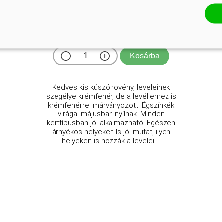
Vinca major 'Variegata'
Online ár
2 950 Ft
Kosárba
Kedves kis kúszónövény, leveleinek
szegélye krémfehér, de a levéllemez is
krémfehérrel márványozott. Égszínkék
virágai májusban nyílnak. MInden
kerttípusban jól alkalmazható. Egészen
árnyékos helyeken ls jól mutat, ilyen
helyeken is hozzák a levelei ...