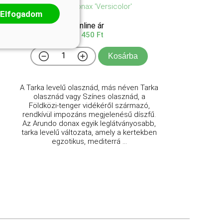
Arundo donax 'Versicolor'
Elfogadom
Online ár
3 450 Ft
Kosárba
A Tarka levelű olasznád, más néven Tarka
olasznád vagy Színes olasznád, a
Földközi-tenger vidékéről származó,
rendkívül impozáns megjelenésű díszfű.
Az Arundo donax egyik leglátványosabb,
tarka levelű változata, amely a kertekben
egzotikus, mediterrá ...