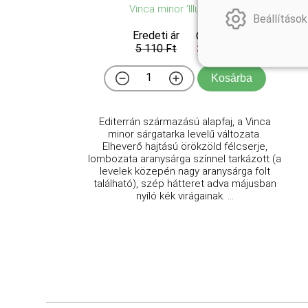
Vinca minor 'Illumination'
Beállítások
Eredeti ár
Online ár
5 110 Ft
3 950 Ft
Kosárba
Editerrán származású alapfaj, a Vinca
minor sárgatarka levelű változata.
Elheverő hajtású örökzöld félcserje,
lombozata aranysárga színnel tarkázott (a
levelek közepén nagy aranysárga folt
található), szép hátteret adva májusban
nyíló kék virágainak. ...