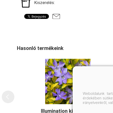
Kiszerelés:
Hasonló termékeink
Weboldalunk tar
érdekében sütiket
irányelveinkről, 
Illumination kis meténg