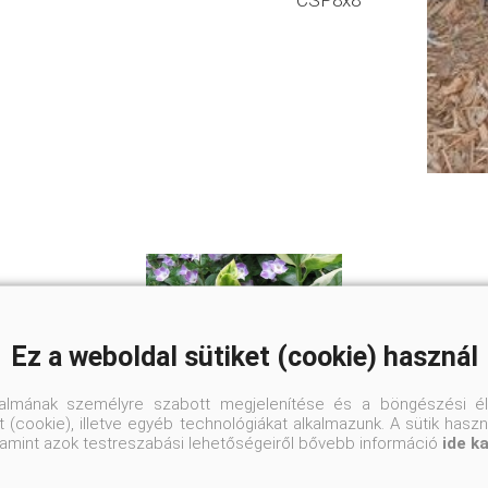
CSP8x8
Ez a weboldal sütiket (cookie) használ
talmának személyre szabott megjelenítése és a böngészési él
 (cookie), illetve egyéb technológiákat alkalmazunk. A sütik hasz
valamint azok testreszabási lehetőségeiről bővebb információ
ide k
Tarka nagy meténg