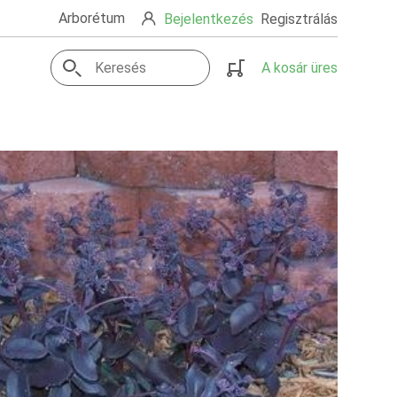
Arborétum
Bejelentkezés
Regisztrálás
A kosár üres