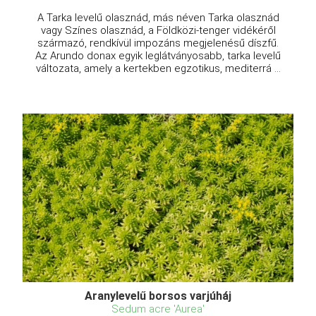
A Tarka levelű olasznád, más néven Tarka olasznád
vagy Színes olasznád, a Földközi-tenger vidékéről
származó, rendkívül impozáns megjelenésű díszfű.
Az Arundo donax egyik leglátványosabb, tarka levelű
változata, amely a kertekben egzotikus, mediterrá ...
Aranylevelű borsos varjúháj
Sedum acre 'Aurea'