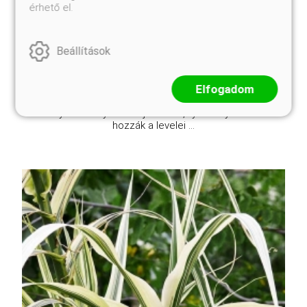
érhető el.
Kosárba
Beállítások
Kedves kis kúszónövény, leveleinek szegélye
krémfehér, de a levéllemez is krémfehérrel
Elfogadom
márványozott. Égszínkék virágai májusban nyílnak.
MInden kerttípusban jól alkalmazható. Egészen
árnyékos helyeken ls jól mutat, ilyen helyeken is
hozzák a levelei ...