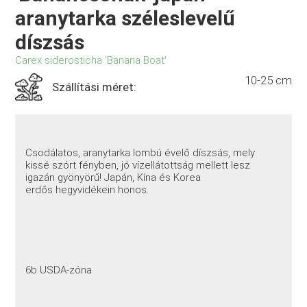
aranytarka széleslevelű
díszsás
Carex siderosticha 'Banana Boat'
10-25 cm
Szállítási méret:
Csodálatos, aranytarka lombú évelő díszsás, mely
kissé szórt fényben, jó vízellátottság mellett lesz
igazán gyönyörű! Japán, Kína és Korea
erdős hegyvidékein honos.
6b USDA-zóna