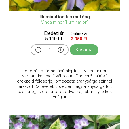
Illumination kis meténg
Vinca minor 'Illumination'
Eredeti ár
Online ár
5 110 Ft
3 950 Ft
Kosárba
Editerrán származású alapfaj, a Vinca minor
sárgatarka levelű változata. Elheverő hajtású
örökzöld félcserje, lombozata aranysárga színnel
tarkázott (a levelek közepén nagy aranysárga folt
található), szép hátteret adva májusban nyíló kék
virágainak. ...