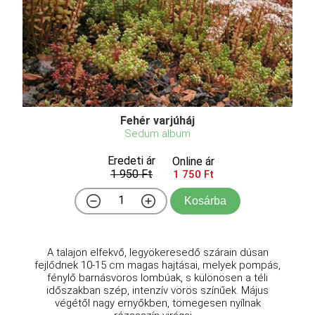
Fehér varjúháj
Sedum album
Eredeti ár
Online ár
1 950 Ft
1 750 Ft
Kosárba
A talajon elfekvő, legyökeresedő szárain dúsan
fejlődnek 10-15 cm magas hajtásai, melyek pompás,
fénylő barnásvörös lombúak, s különösen a téli
időszakban szép, intenzív vörös színűek. Május
végétől nagy ernyőkben, tömegesen nyílnak