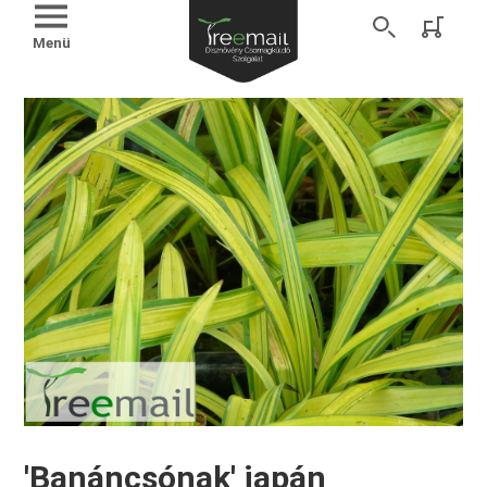
Menü
'Banáncsónak' japán