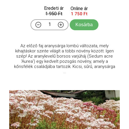
Eredeti ár
Online ár
1 950 Ft
1 750 Ft
Kosárba
Az előző faj aranysárga lombú változata, mely
kihajtáskor szinte világít a többi növény között. Igen
szép! Az aranylevelű borsos varjúháj (Sedum acre
'Aurea') egy kedvelt pozsgás növény, amely a
kőrisfélék családjába tartozik. Kicsi, sűrű, aranysárga
...