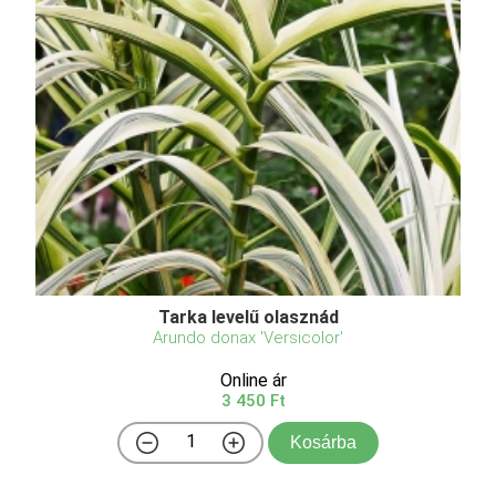
Tarka levelű olasznád
Arundo donax 'Versicolor'
Online ár
3 450 Ft
Kosárba