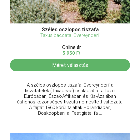
Széles oszlopos tiszafa
Taxus baccata 'Overeynderi'
Online ár
5 950 Ft
Méret választás
A széles oszlopos tiszafa 'Overeynderi' a
tiszafafélék (Taxaceae) családjába tartozó,
Európában, Észak-Afrikában és Kis-Ázsiában
őshonos közönséges tiszafa nemesített változata.
A fajtát 1860 körül találták Hollandiában,
Boskoopban, a 'Fastigiata' fa ...