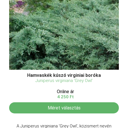
Hamvaskék kúszó virginiai boróka
Juniperus virginiana 'Grey Owl'
Online ár
4 250 Ft
Méret választás
A Juniperus virginiana 'Grey Owl', közismert nevén