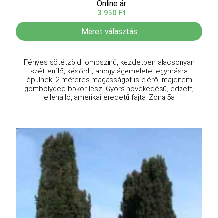
Online ár
3 950 Ft
Méret választás
Fényes sötétzöld lombszínű, kezdetben alacsonyan
szétterülő, később, ahogy ágemeletei egymásra
épülnek, 2 méteres magasságot is elérő, majdnem
gömbölyded bokor lesz. Gyors növekedésű, edzett,
ellenálló, amerikai eredetű fajta. Zóna:5a