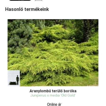
Hasonló termékeink
Aranylombú terülő boróka
Juniperus x media 'Old Gold'
Online ár