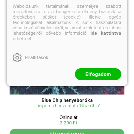
Weboldalunk tartalmának személyre szabott
megjelenítése és a böngészési élmény biztosítása
érdekében sütiket (cookie), illetve egyéb
technológiákat alkalmazunk. A sütik használatára
vonatkozó irányelveinkről, valamint azok testreszabási
lehetőségeiről bővebb információ
ide kattintva
érhető el.
Beállítások
Elfogadom
Blue Chip henyeboróka
Juniperus horizontalis 'Blue Chip'
Online ár
3 290 Ft