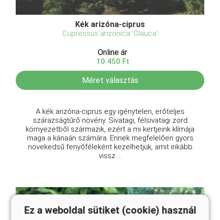
Kék arizóna-ciprus
Cupressus arizonica 'Glauca'
Online ár
10 450 Ft
Méret választás
A kék arizóna-ciprus egy igénytelen, erőteljes
szárazságtűrő növény. Sivatagi, félsivatagi zord
környezetből származik, ezért a mi kertjeink klímája
maga a kánaán számára. Ennek megfelelően gyors
növekedsű fenyőféleként kezelhetjük, amit inkább
vissz ...
Ez a weboldal sütiket (cookie) használ