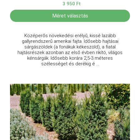
3 950 Ft
Méret választás
Középerős növekedési erélyű, kissé lazább
gallyrendszerű amerikai fajta. Idősebb hajtásai
sárgászöldek (a fonákuk kékeszöld), a fiatal
hajtásrészek azonban az első évben rikító, világos
kénsárgák. Idősebb korára 2,5-3 méteres
szélességet és derékig é ...