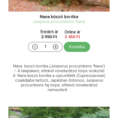
Nana kúszó boróka
Juniperus procumbens 'Nana'
Eredeti ár
Online ár
2 950 Ft
2 450 Ft
Kosárba
Nana kúszó boróka (Juniperus procumbens 'Nana')
– A talajtakaró, elfekvő növekedésű törpe örökzöld
A Nana kúszó boróka a ciprusfélék (Cupressaceae)
családjába tartozó, Japánban őshonos, Juniperus
procumbens faj törpe, elfekvő növekedésű
nemesített ...