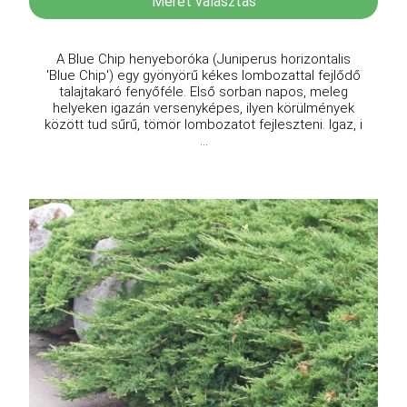
Méret választás
A Blue Chip henyeboróka (Juniperus horizontalis
'Blue Chip') egy gyönyörű kékes lombozattal fejlődő
talajtakaró fenyőféle. Első sorban napos, meleg
helyeken igazán versenyképes, ilyen körülmények
között tud sűrű, tömör lombozatot fejleszteni. Igaz, i
...