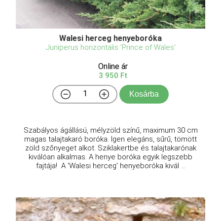
Walesi herceg henyeboróka
Juniperus horizontalis 'Prince of Wales'
Online ár
3 950 Ft
Kosárba
Szabályos ágállású, mélyzöld színű, maximum 30 cm
magas talajtakaró boróka. Igen elegáns, sűrű, tömött
zöld szőnyeget alkot. Sziklakertbe és talajtakarónak
kiválóan alkalmas. A henye boróka egyik legszebb
fajtája! A 'Walesi herceg' henyeboróka kivál ...