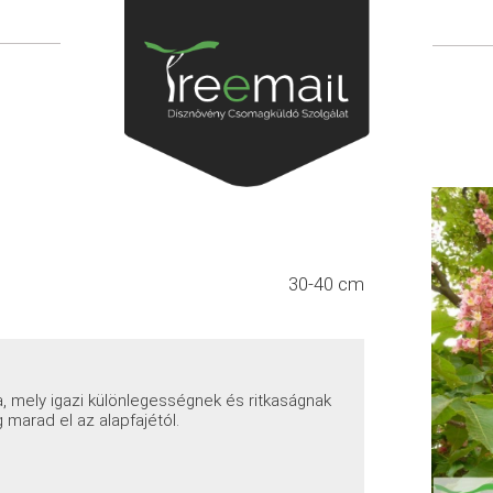
30-40 cm
a, mely igazi különlegességnek és ritkaságnak
 marad el az alapfajétól.