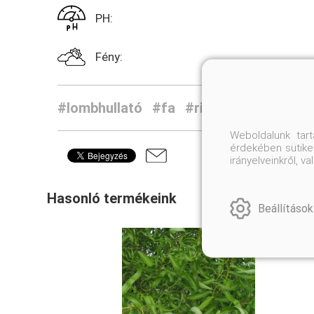
PH:
Fény:
#lombhullató
#fa
#ritkaság
Weboldalunk tar
érdekében sütiket
irányelveinkről, 
Hasonló termékeink
Beállítások