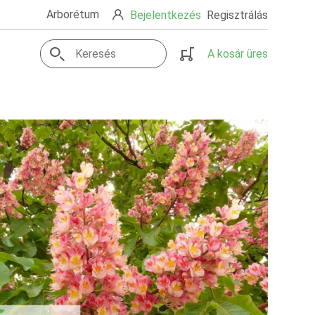
Arborétum
Bejelentkezés
Regisztrálás
A kosár üres