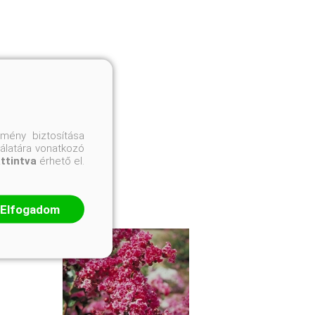
mény biztosítása
nálatára vonatkozó
attintva
érhető el.
Elfogadom