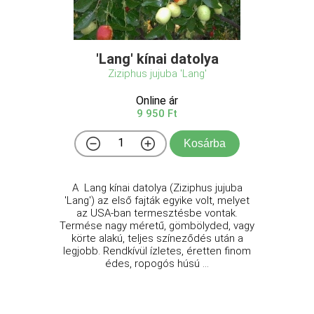
'Lang' kínai datolya
Ziziphus jujuba 'Lang'
Online ár
9 950 Ft
Kosárba
A Lang kínai datolya (Ziziphus jujuba
'Lang') az első fajták egyike volt, melyet
az USA-ban termesztésbe vontak.
Termése nagy méretű, gömbölyded, vagy
körte alakú, teljes színeződés után a
legjobb. Rendkívül ízletes, éretten finom
édes, ropogós húsú ...