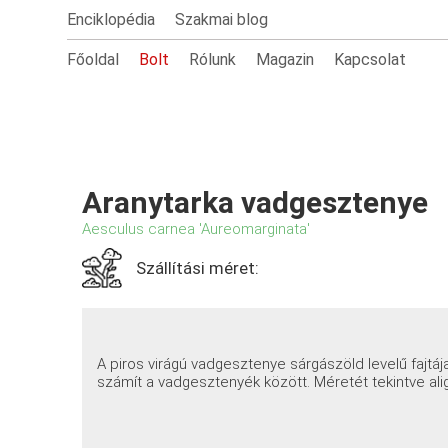
Enciklopédia
Szakmai blog
Főoldal
Bolt
Rólunk
Magazin
Kapcsolat
Aranytarka vadgesztenye
Aesculus carnea 'Aureomarginata'
Szállítási méret:
A piros virágú vadgesztenye sárgászöld levelű fajtáj
számít a vadgesztenyék között. Méretét tekintve alig