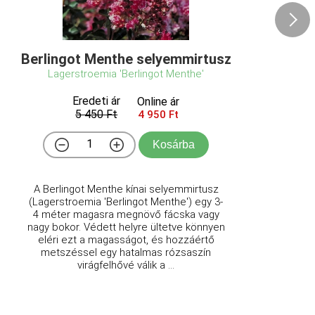
Berlingot Menthe selyemmirtusz
Lagerstroemia 'Berlingot Menthe'
Eredeti ár
Online ár
5 450 Ft
4 950 Ft
Kosárba
A Berlingot Menthe kínai selyemmirtusz
(Lagerstroemia 'Berlingot Menthe') egy 3-
4 méter magasra megnövő fácska vagy
nagy bokor. Védett helyre ültetve könnyen
eléri ezt a magasságot, és hozzáértő
metszéssel egy hatalmas rózsaszín
virágfelhővé válik a ...