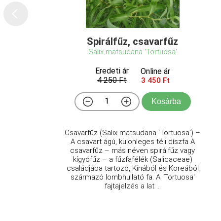
Spirálfűz, csavarfűz
Salix matsudana 'Tortuosa'
Eredeti ár
Online ár
4 250 Ft
3 450 Ft
Kosárba
Csavarfűz (Salix matsudana 'Tortuosa') –
A csavart ágú, különleges téli díszfa A
csavarfűz – más néven spirálfűz vagy
kígyófűz – a fűzfafélék (Salicaceae)
családjába tartozó, Kínából és Koreából
származó lombhullató fa. A 'Tortuosa'
fajtajelzés a lat ...