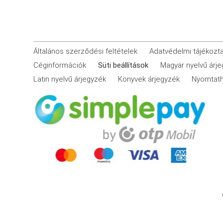
Általános szerződési feltételek
Adatvédelmi tájékozt
Céginformációk
Süti beállítások
Magyar nyelvű árj
Latin nyelvű árjegyzék
Könyvek árjegyzék
Nyomtath