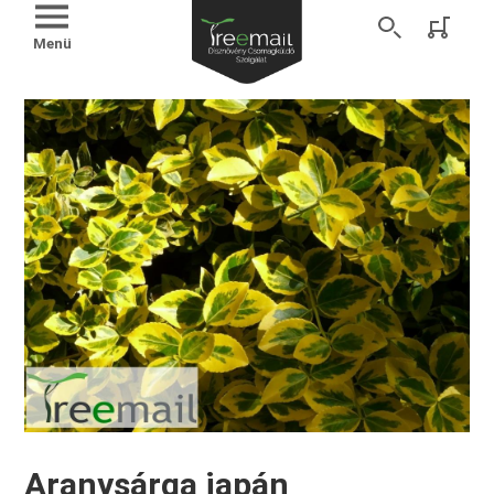
Menü
Aranysárga japán