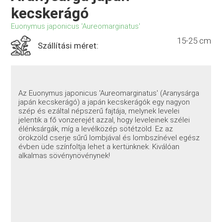
kecskerágó
Euonymus japonicus 'Aureomarginatus'
15-25 cm
Szállítási méret:
Az Euonymus japonicus 'Aureomarginatus' (Aranysárga
japán kecskerágó) a japán kecskerágók egy nagyon
szép és ezáltal népszerű fajtája, melynek levelei
jelentik a fő vonzerejét azzal, hogy leveleinek szélei
élénksárgák, míg a levélközép sötétzöld. Ez az
örökzöld cserje sűrű lombjával és lombszínével egész
évben üde színfoltja lehet a kertünknek. Kiválóan
alkalmas sövénynövénynek!