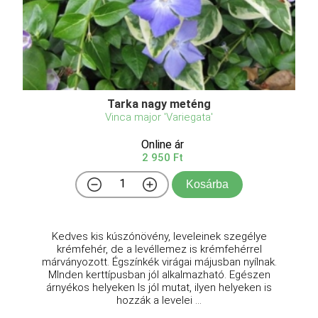
Tarka nagy meténg
Vinca major 'Variegata'
Online ár
2 950 Ft
Kosárba
Kedves kis kúszónövény, leveleinek szegélye
krémfehér, de a levéllemez is krémfehérrel
márványozott. Égszínkék virágai májusban nyílnak.
MInden kerttípusban jól alkalmazható. Egészen
árnyékos helyeken ls jól mutat, ilyen helyeken is
hozzák a levelei ...