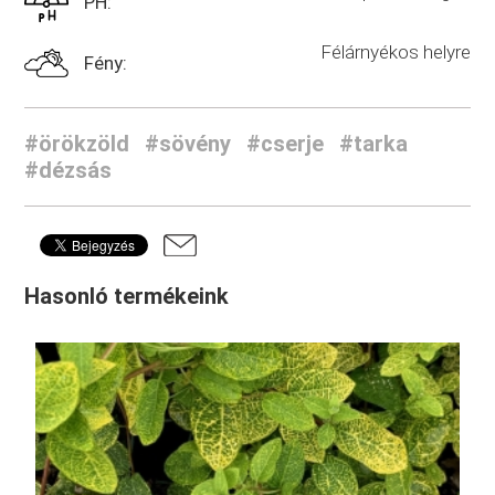
PH:
Félárnyékos helyre
Fény:
#örökzöld
#sövény
#cserje
#tarka
#dézsás
Hasonló termékeink