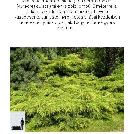
A sárgacirmos japánlonc (Lonicera japonica
'Aureoreticulata') télen is zöld lombú, 6 méterre is
felkapaszkodó, sárgásan tarkázott levelű
kúszócserje. Júniustól nyíló, illatos virágai kezdetben
fehérek, elnyíláskor sárgák. Nagy felületek gyors
befutta ...