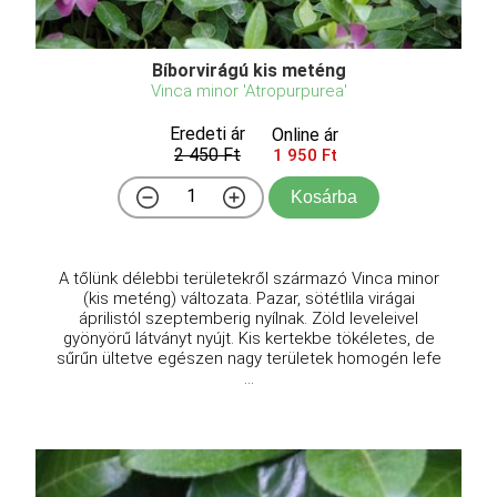
Bíborvirágú kis meténg
Vinca minor 'Atropurpurea'
Eredeti ár
Online ár
2 450 Ft
1 950 Ft
Kosárba
A tőlünk délebbi területekről származó Vinca minor
(kis meténg) változata. Pazar, sötétlila virágai
áprilistól szeptemberig nyílnak. Zöld leveleivel
gyönyörű látványt nyújt. Kis kertekbe tökéletes, de
sűrűn ültetve egészen nagy területek homogén lefe
...