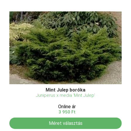
Mint Julep boróka
Juniperus x media 'Mint Julep'
Online ár
3 950 Ft
Méret választás