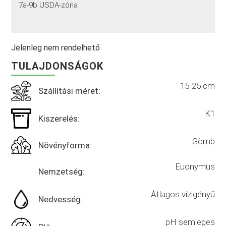
7a-9b USDA-zóna
Jelenleg nem rendelhető
TULAJDONSÁGOK
15-25 cm
Szállítási méret:
K1
Kiszerelés:
Gömb
Növényforma:
Euonymus
Nemzetség:
Átlagos vízigényű
Nedvesség:
pH semleges