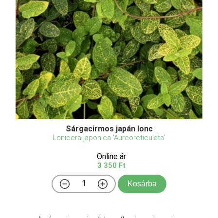
Sárgacirmos japán lonc
Lonicera japonica 'Aureoreticulata'
Online ár
3 350 Ft
Kosárba