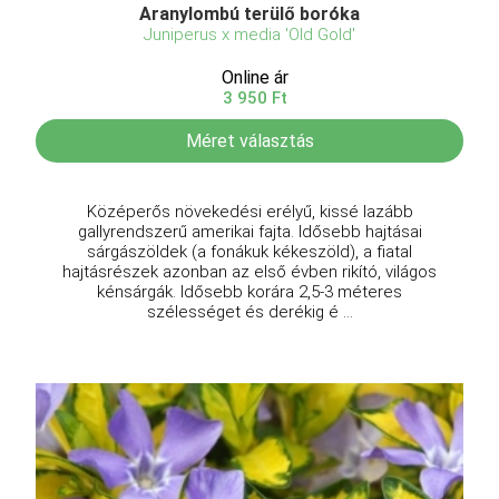
Aranylombú terülő boróka
Juniperus x media 'Old Gold'
Online ár
3 950 Ft
Méret választás
Középerős növekedési erélyű, kissé lazább
gallyrendszerű amerikai fajta. Idősebb hajtásai
sárgászöldek (a fonákuk kékeszöld), a fiatal
hajtásrészek azonban az első évben rikító, világos
kénsárgák. Idősebb korára 2,5-3 méteres
szélességet és derékig é ...