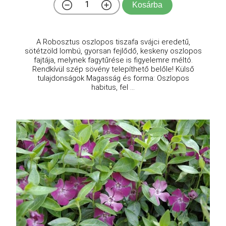
Kosárba
A Robosztus oszlopos tiszafa svájci eredetű,
sötétzöld lombú, gyorsan fejlődő, keskeny oszlopos
fajtája, melynek fagytűrése is figyelemre méltó.
Rendkívül szép sövény telepíthető belőle! Külső
tulajdonságok Magasság és forma: Oszlopos
habitus, fel ...