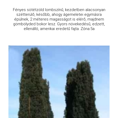
Fényes sötétzöld lombszínű, kezdetben alacsonyan
szétterülő, később, ahogy ágemeletei egymásra
épülnek, 2 méteres magasságot is elérő, majdnem
gömbölyded bokor lesz. Gyors növekedésű, edzett,
ellenálló, amerikai eredetű fajta. Zóna:5a