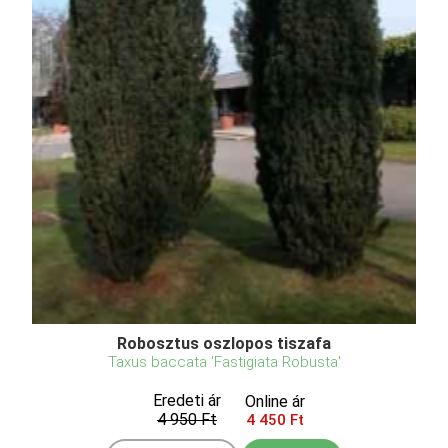
Robosztus oszlopos tiszafa
Taxus baccata 'Fastigiata Robusta'
Eredeti ár
Online ár
4 950 Ft
4 450 Ft