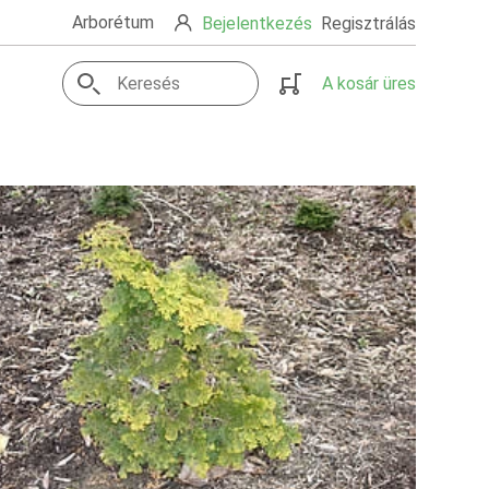
Arborétum
Bejelentkezés
Regisztrálás
A kosár üres