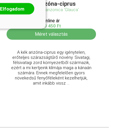
Kék arizóna-ciprus
Elfogadom
Cupressus arizonica 'Glauca'
Online ár
10 450 Ft
Méret választás
A kék arizóna-ciprus egy igénytelen,
erőteljes szárazságtűrő növény. Sivatagi,
félsivatagi zord környezetből származik,
ezért a mi kertjeink klímája maga a kánaán
számára. Ennek megfelelően gyors
növekedsű fenyőféleként kezelhetjük,
amit inkább vissz ...