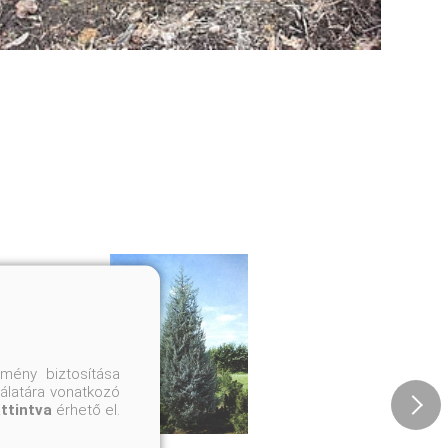
mény biztosítása
nálatára vonatkozó
attintva
érhető el.