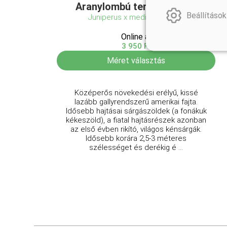
Aranylombú terülő boróka
Beállítások
Juniperus x media 'Old Gold'
Online ár
3 950 Ft
Méret választás
Középerős növekedési erélyű, kissé
lazább gallyrendszerű amerikai fajta.
Idősebb hajtásai sárgászöldek (a fonákuk
kékeszöld), a fiatal hajtásrészek azonban
az első évben rikító, világos kénsárgák.
Idősebb korára 2,5-3 méteres
szélességet és derékig é ...