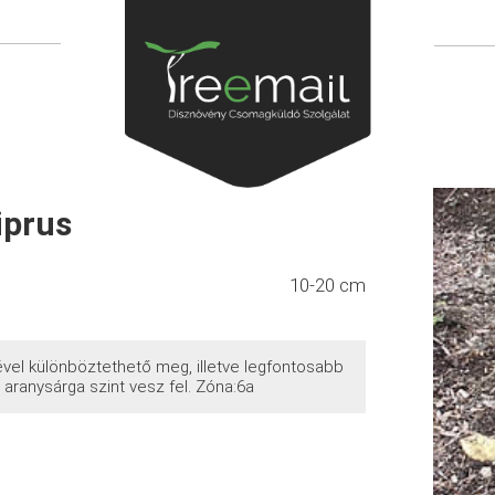
iprus
10-20 cm
ével különböztethető meg, illetve legfontosabb
aranysárga szint vesz fel. Zóna:6a