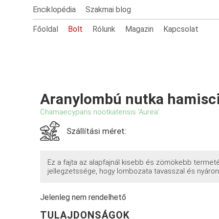
Enciklopédia
Szakmai blog
Főoldal
Bolt
Rólunk
Magazin
Kapcsolat
Aranylombú nutka hamisc
Chamaecyparis nootkatensis 'Aurea'
Szállítási méret:
Ez a fajta az alapfajnál kisebb és zömökebb termet
jellegzetssége, hogy lombozata tavasszal és nyáron 
Jelenleg nem rendelhető
TULAJDONSÁGOK