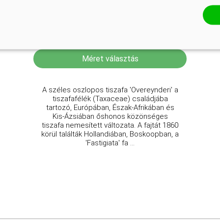
Széles oszlopos tiszafa
Taxus baccata 'Overeynderi'
Online ár
5 950 Ft
Méret választás
A széles oszlopos tiszafa 'Overeynderi' a
tiszafafélék (Taxaceae) családjába
tartozó, Európában, Észak-Afrikában és
Kis-Ázsiában őshonos közönséges
tiszafa nemesített változata. A fajtát 1860
körül találták Hollandiában, Boskoopban, a
'Fastigiata' fa ...