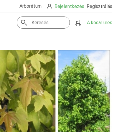
Arborétum
Bejelentkezés
Regisztrálás
A kosár üres