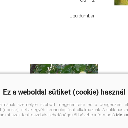
CSP12
Liquidambar
Ez a weboldal sütiket (cookie) használ
talmának személyre szabott megjelenítése és a böngészési él
 (cookie), illetve egyéb technológiákat alkalmazunk. A sütik hasz
valamint azok testreszabási lehetőségeiről bővebb információ
ide k
'Lang' kínai datolya