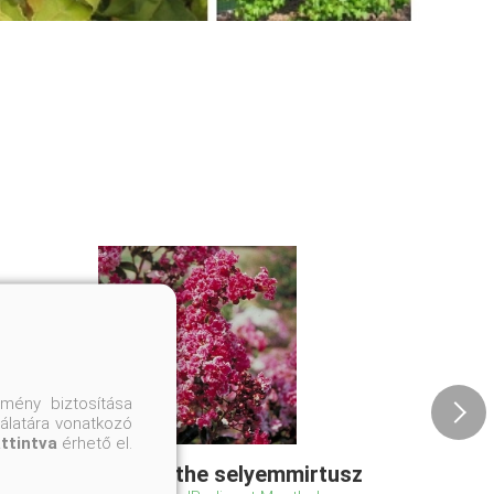
mény biztosítása
nálatára vonatkozó
attintva
érhető el.
Berlingot Menthe selyemmirtusz