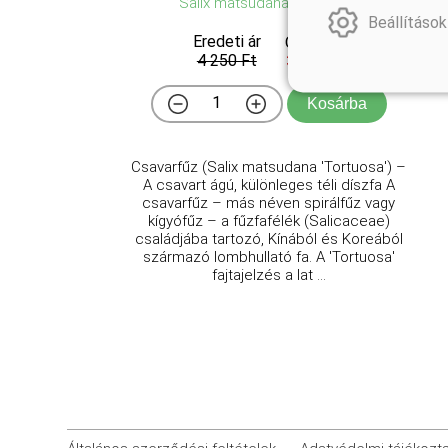
Salix matsudana 'Tortuosa'
Beállítások
Eredeti ár
Online ár
4 250 Ft
3 450 Ft
Kosárba
Csavarfűz (Salix matsudana 'Tortuosa') –
A csavart ágú, különleges téli díszfa A
csavarfűz – más néven spirálfűz vagy
kígyófűz – a fűzfafélék (Salicaceae)
családjába tartozó, Kínából és Koreából
származó lombhullató fa. A 'Tortuosa'
fajtajelzés a lat ...