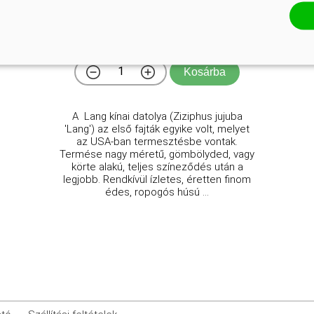
Ziziphus jujuba 'Lang'
Online ár
9 950 Ft
Kosárba
A Lang kínai datolya (Ziziphus jujuba
'Lang') az első fajták egyike volt, melyet
az USA-ban termesztésbe vontak.
Termése nagy méretű, gömbölyded, vagy
körte alakú, teljes színeződés után a
legjobb. Rendkívül ízletes, éretten finom
édes, ropogós húsú ...