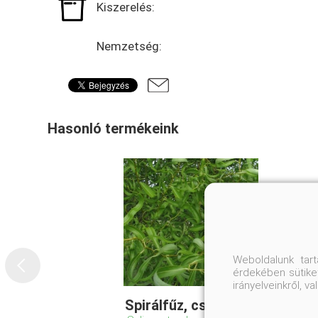
Kiszerelés:
Nemzetség:
Hasonló termékeink
Weboldalunk tar
érdekében sütiket
irányelveinkről, 
Spirálfűz, csavarfűz