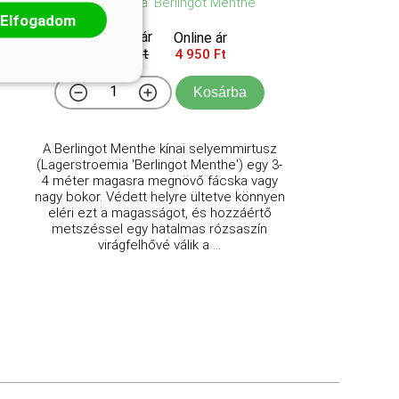
Lagerstroemia 'Berlingot Menthe'
Elfogadom
Eredeti ár
Online ár
5 450 Ft
4 950 Ft
Kosárba
A Berlingot Menthe kínai selyemmirtusz
(Lagerstroemia 'Berlingot Menthe') egy 3-
4 méter magasra megnövő fácska vagy
nagy bokor. Védett helyre ültetve könnyen
eléri ezt a magasságot, és hozzáértő
metszéssel egy hatalmas rózsaszín
virágfelhővé válik a ...