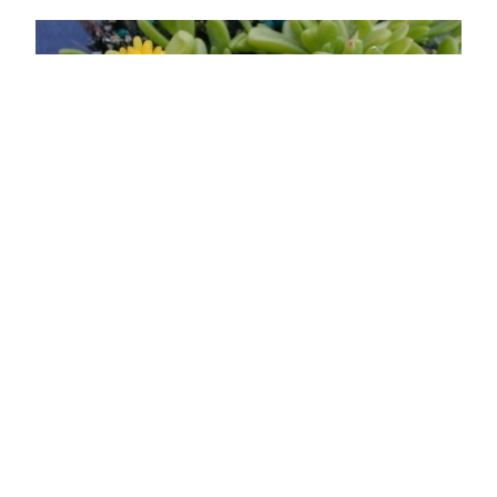
Arany kristályvirág, délvirág
Delosperma nubigenum
Eredeti ár
Online ár
1 750 Ft
1 450 Ft
Kosárba