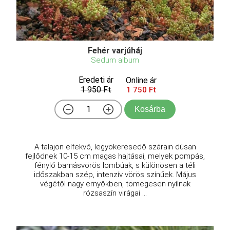
Fehér varjúháj
Sedum album
Eredeti ár
Online ár
1 950 Ft
1 750 Ft
Kosárba
A talajon elfekvő, legyökeresedő szárain dúsan
fejlődnek 10-15 cm magas hajtásai, melyek pompás,
fénylő barnásvörös lombúak, s különösen a téli
időszakban szép, intenzív vörös színűek. Május
végétől nagy ernyőkben, tömegesen nyílnak
rózsaszín virágai ...