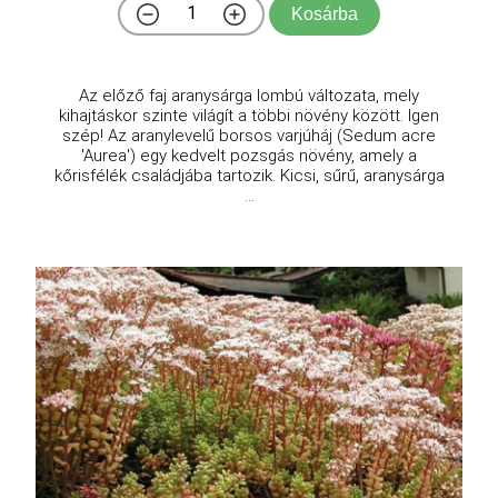
Kosárba
Az előző faj aranysárga lombú változata, mely
kihajtáskor szinte világít a többi növény között. Igen
szép! Az aranylevelű borsos varjúháj (Sedum acre
'Aurea') egy kedvelt pozsgás növény, amely a
kőrisfélék családjába tartozik. Kicsi, sűrű, aranysárga
...