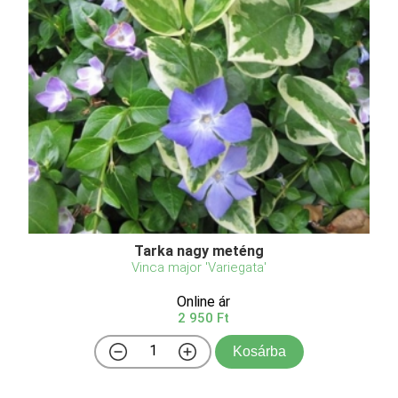
Tarka nagy meténg
Vinca major 'Variegata'
Online ár
2 950 Ft
Kosárba