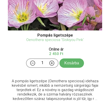
Pompás ligetszépe
Oenothera speciosa 'Siskiyou Pink'
Online ár
2 450 Ft
Kosárba
A pompás ligetszépe (Oenothera speciosa) idehaza
kevésbé ismert, inkább a nemzetség sárgvirágú fajai
terjedtek el. Ez a növény is gazdag virágdísszel
rendelkezik, de a szirmai halvány rózsaszínek.
kedvezőtlen száraz talajviszonyokat is jól tűr, így r ...