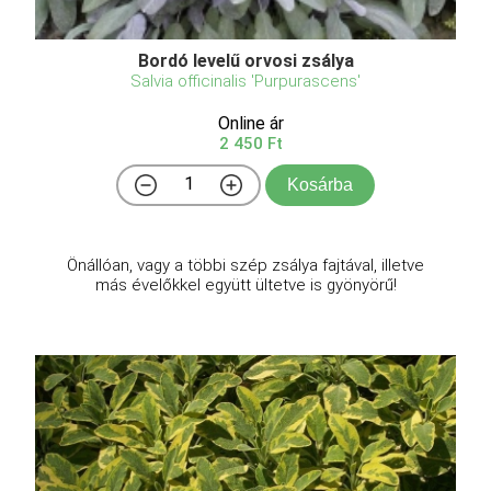
Bordó levelű orvosi zsálya
Salvia officinalis 'Purpurascens'
Online ár
2 450 Ft
Kosárba
Önállóan, vagy a többi szép zsálya fajtával, illetve
más évelőkkel együtt ültetve is gyönyörű!