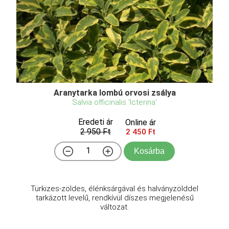
Aranytarka lombú orvosi zsálya
Salvia officinalis 'Icterina'
Eredeti ár
Online ár
2 950 Ft
2 450 Ft
Kosárba
Türkizes-zöldes, élénksárgával és halványzölddel
tarkázott levelű, rendkívül díszes megjelenésű
változat.