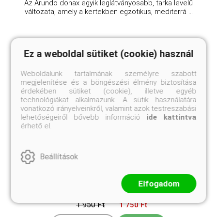
Az Arundo donax egyik leglátványosabb, tarka levelű
változata, amely a kertekben egzotikus, mediterrá ...
Ez a weboldal sütiket (cookie) használ
Weboldalunk tartalmának személyre szabott
megjelenítése és a böngészési élmény biztosítása
érdekében sütiket (cookie), illetve egyéb
technológiákat alkalmazunk. A sütik használatára
vonatkozó irányelveinkről, valamint azok testreszabási
lehetőségeiről bővebb információ
ide kattintva
érhető el.
Beállítások
Aranylevelű borsos varjúháj
Sedum acre 'Aurea'
Elfogadom
Eredeti ár
Online ár
1 950 Ft
1 750 Ft