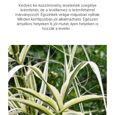
Kedves kis kúszónövény, leveleinek szegélye
krémfehér, de a levéllemez is krémfehérrel
márványozott. Égszínkék virágai májusban nyílnak.
MInden kerttípusban jól alkalmazható. Egészen
árnyékos helyeken ls jól mutat, ilyen helyeken is
hozzák a levelei ...