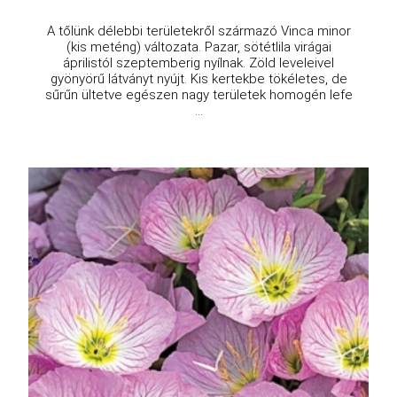
A tőlünk délebbi területekről származó Vinca minor
(kis meténg) változata. Pazar, sötétlila virágai
áprilistól szeptemberig nyílnak. Zöld leveleivel
gyönyörű látványt nyújt. Kis kertekbe tökéletes, de
sűrűn ültetve egészen nagy területek homogén lefe
...