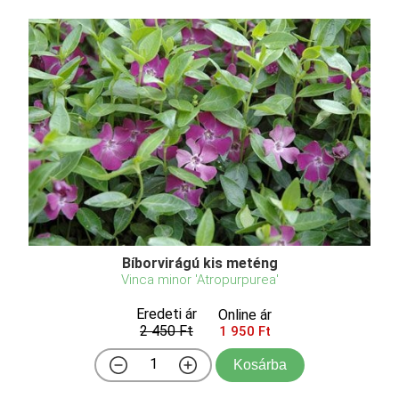
Bíborvirágú kis meténg
Vinca minor 'Atropurpurea'
Eredeti ár
Online ár
2 450 Ft
1 950 Ft
Kosárba