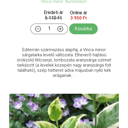
Vinca minor 'Illumination'
Eredeti ár
Online ár
5 110 Ft
3 950 Ft
Kosárba
Editerrán származású alapfaj, a Vinca minor
sárgatarka levelű változata. Elheverő hajtású
örökzöld félcserje, lombozata aranysárga színnel
tarkázott (a levelek közepén nagy aranysárga folt
található), szép hátteret adva májusban nyíló kék
virágainak. ...