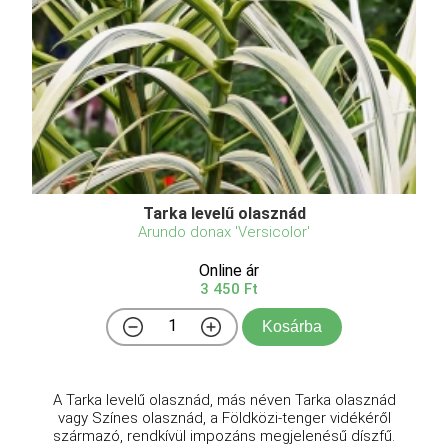
Tarka levelű olasznád
Arundo donax 'Versicolor'
Online ár
3 450 Ft
Kosárba
A Tarka levelű olasznád, más néven Tarka olasznád
vagy Színes olasznád, a Földközi-tenger vidékéről
származó, rendkívül impozáns megjelenésű díszfű.