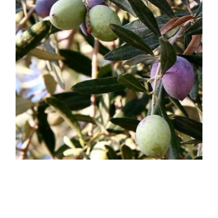
Frantoio olasz olajfa
Olea europaea 'Frantoio'
Online ár
5 450 Ft