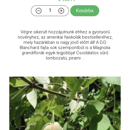
Kosárba
Végre sikerült hozzájutnunk ehhez a gyönyörű
növényhez, az amerikai faiskolák bestselleréhez,
mely hazánkban is nagy jövő előtt áll! A D.D.
Blanchard fajta sok szempontból is a Magnolia
grandiflorák egyik legjobbja! Csodálatos sűrű
lombozatú, pirami ...