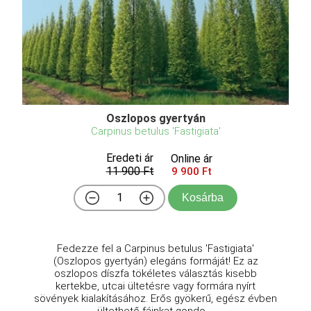
Oszlopos gyertyán
Carpinus betulus 'Fastigiata'
Eredeti ár
Online ár
11 900 Ft
9 900 Ft
Kosárba
Fedezze fel a Carpinus betulus 'Fastigiata'
(Oszlopos gyertyán) elegáns formáját! Ez az
oszlopos díszfa tökéletes választás kisebb
kertekbe, utcai ültetésre vagy formára nyírt
sövények kialakításához. Erős gyökerű, egész évben