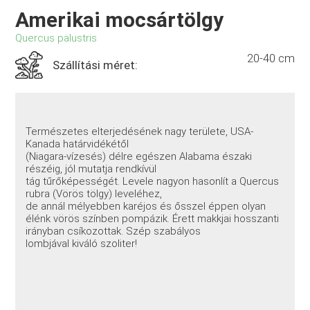
Amerikai mocsártölgy
Quercus palustris
20-40 cm
Szállítási méret:
Természetes elterjedésének nagy területe, USA-
Kanada határvidékétől
(Niagara-vízesés) délre egészen Alabama északi
részéig, jól mutatja rendkívül
tág tűrőképességét. Levele nagyon hasonlít a Quercus
rubra (Vörös tölgy) leveléhez,
de annál mélyebben karéjos és ősszel éppen olyan
élénk vörös színben pompázik. Érett makkjai hosszanti
irányban csíkozottak. Szép szabályos
lombjával kiváló szoliter!