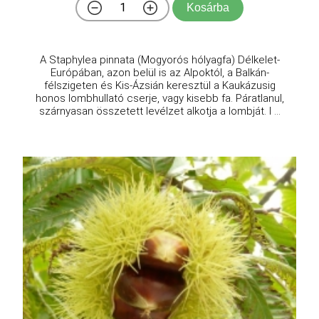
Kosárba
A Staphylea pinnata (Mogyorós hólyagfa) Délkelet-
Európában, azon belül is az Alpoktól, a Balkán-
félszigeten és Kis-Ázsián keresztül a Kaukázusig
honos lombhullató cserje, vagy kisebb fa. Páratlanul,
szárnyasan összetett levélzet alkotja a lombját. I ...