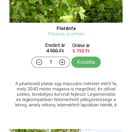
Platánfa
Platanus acerifolia
Eredeti ár
Online ár
4 950 Ft
5 750 Ft
Kosárba
A juharlevelű platán egy impozáns méretet elérő fa,
mely 30-40 méter magasra is megnőhet, és idővel
széles, terebélyes koronát fejleszt. Legismertebb
és legkönnyebben felismerhető jellegzetessége a
kéreg, amely vékony, lekerekített lapokban hámlik, é
...