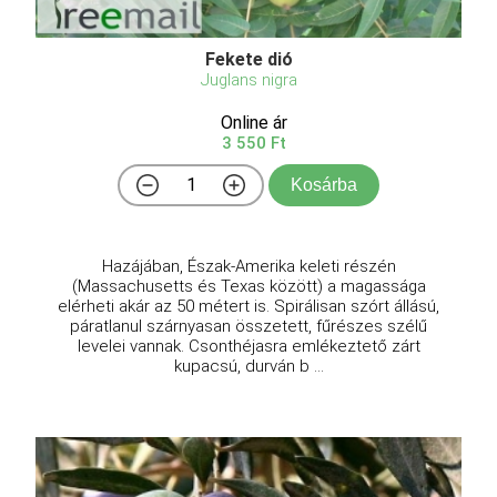
Fekete dió
Juglans nigra
Online ár
3 550 Ft
Kosárba
Hazájában, Észak-Amerika keleti részén
(Massachusetts és Texas között) a magassága
elérheti akár az 50 métert is. Spirálisan szórt állású,
páratlanul szárnyasan összetett, fűrészes szélű
levelei vannak. Csonthéjasra emlékeztető zárt
kupacsú, durván b ...