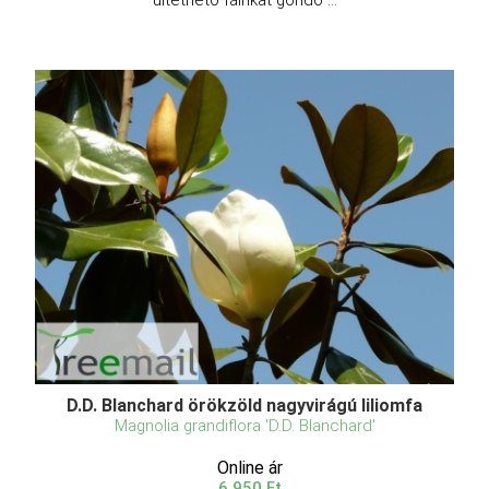
ültethető fáinkat gondo ...
D.D. Blanchard örökzöld nagyvirágú liliomfa
Magnolia grandiflora 'D.D. Blanchard'
Online ár
6 950 Ft