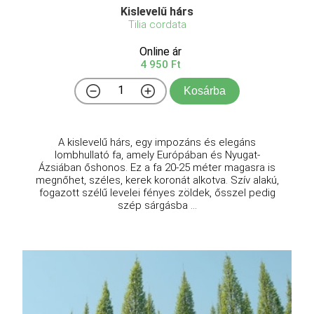
Kislevelű hárs
Tilia cordata
Online ár
4 950 Ft
Kosárba
A kislevelű hárs, egy impozáns és elegáns
lombhullató fa, amely Európában és Nyugat-
Ázsiában őshonos. Ez a fa 20-25 méter magasra is
megnőhet, széles, kerek koronát alkotva. Szív alakú,
fogazott szélű levelei fényes zöldek, ősszel pedig
szép sárgásba ...