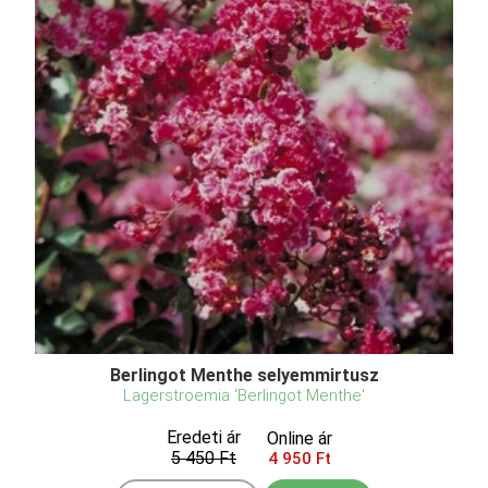
Berlingot Menthe selyemmirtusz
Lagerstroemia 'Berlingot Menthe'
Eredeti ár
Online ár
5 450 Ft
4 950 Ft