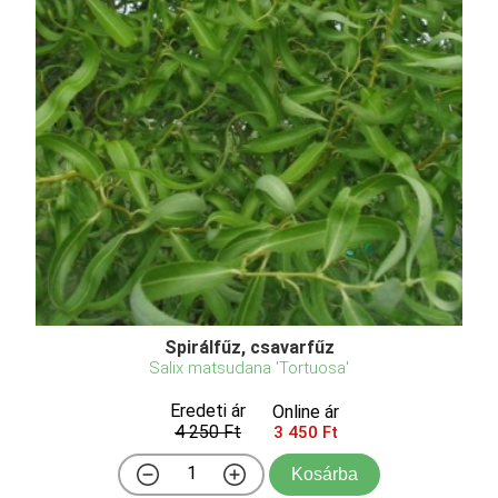
Spirálfűz, csavarfűz
Salix matsudana 'Tortuosa'
Eredeti ár
Online ár
4 250 Ft
3 450 Ft
Kosárba