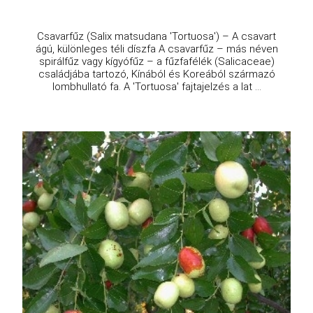
Csavarfűz (Salix matsudana 'Tortuosa') – A csavart
ágú, különleges téli díszfa A csavarfűz – más néven
spirálfűz vagy kígyófűz – a fűzfafélék (Salicaceae)
családjába tartozó, Kínából és Koreából származó
lombhullató fa. A 'Tortuosa' fajtajelzés a lat ...