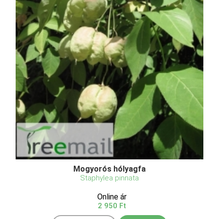
Mogyorós hólyagfa
Staphylea pinnata
Online ár
2 950 Ft