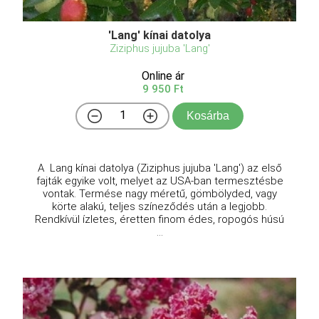
'Lang' kínai datolya
Ziziphus jujuba 'Lang'
Online ár
9 950 Ft
Kosárba
A Lang kínai datolya (Ziziphus jujuba 'Lang') az első
fajták egyike volt, melyet az USA-ban termesztésbe
vontak. Termése nagy méretű, gömbölyded, vagy
körte alakú, teljes színeződés után a legjobb.
Rendkívül ízletes, éretten finom édes, ropogós húsú
...