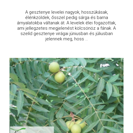
A gesztenye levelei nagyok, hosszúkásak,
élénkzöldek, ősszel pedig sárga és barna
árnyalatokba váltanak át. A levelek élei fogazottak,
ami jellegzetes megjelenést kölcsönöz a fának. A
szelíd gesztenye virágai júniusban és júliusban
jelennek meg, hoss ...