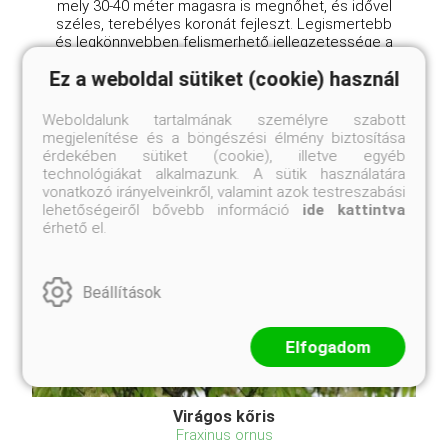
mely 30-40 méter magasra is megnőhet, és idővel
széles, terebélyes koronát fejleszt. Legismertebb
és legkönnyebben felismerhető jellegzetessége a
kéreg, amely vékony, lekerekített lapokban hámlik, é
Ez a weboldal sütiket (cookie) használ
...
Weboldalunk tartalmának személyre szabott
megjelenítése és a böngészési élmény biztosítása
érdekében sütiket (cookie), illetve egyéb
technológiákat alkalmazunk. A sütik használatára
vonatkozó irányelveinkről, valamint azok testreszabási
lehetőségeiről bővebb információ
ide kattintva
érhető el.
Beállítások
Elfogadom
Virágos kőris
Fraxinus ornus