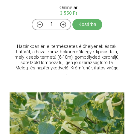
Online ár
3 550 Ft
Kosárba
Hazánkban éri el természetes élőhelyének északi
határát, a hazai karsztbokorerdők egyik tipikus faja,
mely kisebb termetű (6-10m), gömbölyded koronájú,
sötétzöld lombozatú, igen jó szárazságtűrő fa.
Meleg- és napfénykedvelő. Krémfehér, illatos virága
...