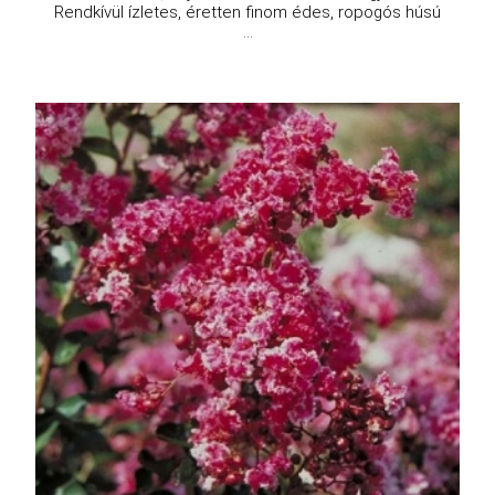
Rendkívül ízletes, éretten finom édes, ropogós húsú
...