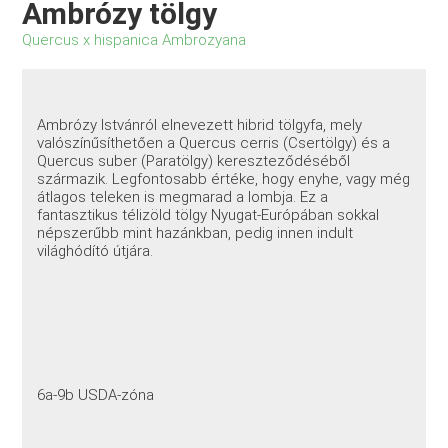
Ambrózy tölgy
Quercus x hispanica Ambrozyana
Ambrózy Istvánról elnevezett hibrid tölgyfa, mely
valószínűsíthetően a Quercus cerris (Csertölgy) és a
Quercus suber (Paratölgy) kereszteződéséből
származik. Legfontosabb értéke, hogy enyhe, vagy még
átlagos teleken is megmarad a lombja. Ez a
fantasztikus télizöld tölgy Nyugat-Európában sokkal
népszerűbb mint hazánkban, pedig innen indult
világhódító útjára.
6a-9b USDA-zóna