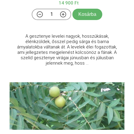
14 900 Ft
Kosárba
A gesztenye levelei nagyok, hosszúkásak,
élénkzöldek, ősszel pedig sárga és barna
árnyalatokba váltanak át. A levelek élei fogazottak,
ami jellegzetes megjelenést kölcsönöz a fának. A
szelíd gesztenye virágai júniusban és júliusban
jelennek meg, hoss ...