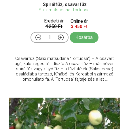
Spirálfűz, csavarfűz
Salix matsudana 'Tortuosa'
Eredeti ár
Online ár
4 250 Ft
3 450 Ft
Kosárba
Csavarfűz (Salix matsudana 'Tortuosa') – A csavart
ágú, különleges téli díszfa A csavarfűz – más néven
spirálfűz vagy kígyófűz – a fűzfafélék (Salicaceae)
családjába tartozó, Kínából és Koreából származó
lombhullató fa. A 'Tortuosa' fajtajelzés a lat ...