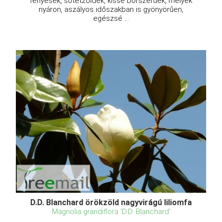
fényesek, sötétzöldek, kissé bőrszerűek, melyek
nyáron, aszályos időszakban is gyönyörűen,
egészsé ...
D.D. Blanchard örökzöld nagyvirágú liliomfa
Magnolia grandiflora 'D.D. Blanchard'