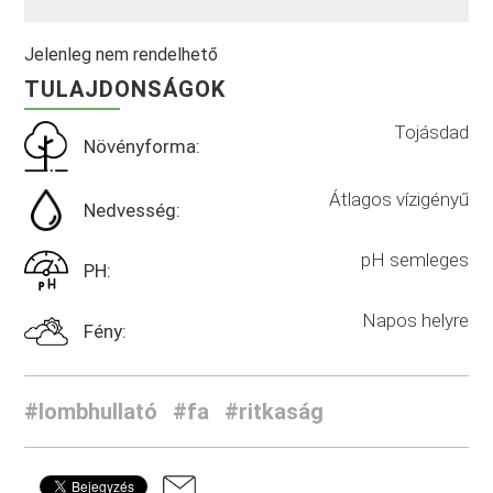
Jelenleg nem rendelhető
TULAJDONSÁGOK
Tojásdad
Növényforma:
Átlagos vízigényű
Nedvesség:
pH semleges
PH:
Napos helyre
Fény:
#lombhullató
#fa
#ritkaság