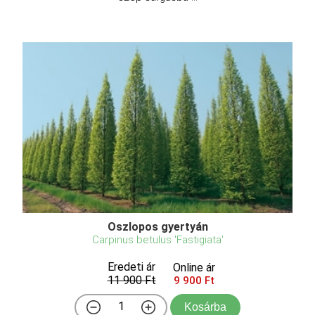
Oszlopos gyertyán
Carpinus betulus 'Fastigiata'
Eredeti ár
Online ár
11 900 Ft
9 900 Ft
Kosárba