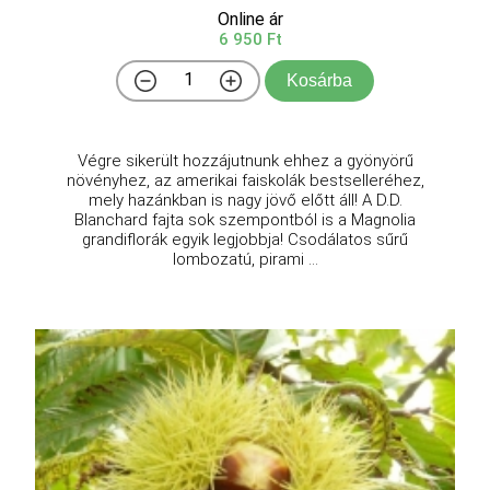
Online ár
6 950 Ft
Kosárba
Végre sikerült hozzájutnunk ehhez a gyönyörű
növényhez, az amerikai faiskolák bestselleréhez,
mely hazánkban is nagy jövő előtt áll! A D.D.
Blanchard fajta sok szempontból is a Magnolia
grandiflorák egyik legjobbja! Csodálatos sűrű
lombozatú, pirami ...