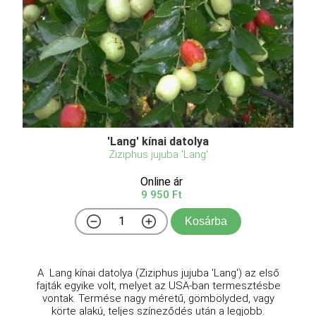
'Lang' kínai datolya
Ziziphus jujuba 'Lang'
Online ár
9 950 Ft
Kosárba
A Lang kínai datolya (Ziziphus jujuba 'Lang') az első
fajták egyike volt, melyet az USA-ban termesztésbe
vontak. Termése nagy méretű, gömbölyded, vagy
körte alakú, teljes színeződés után a legjobb.