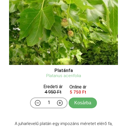
Platánfa
Platanus acerifolia
Eredeti ár
Online ár
4 950 Ft
5 750 Ft
Kosárba
A juharlevelű platán egy impozáns méretet elérő fa,