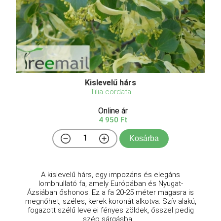
Kislevelű hárs
Tilia cordata
Online ár
4 950 Ft
Kosárba
A kislevelű hárs, egy impozáns és elegáns
lombhullató fa, amely Európában és Nyugat-
Ázsiában őshonos. Ez a fa 20-25 méter magasra is
megnőhet, széles, kerek koronát alkotva. Szív alakú,
fogazott szélű levelei fényes zöldek, ősszel pedig
szép sárgásba ...