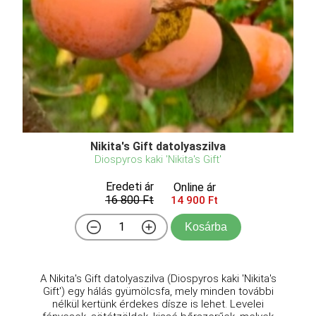
Nikita's Gift datolyaszilva
Diospyros kaki 'Nikita's Gift'
Eredeti ár
Online ár
16 800 Ft
14 900 Ft
Kosárba
A Nikita's Gift datolyaszilva (Diospyros kaki 'Nikita's
Gift') egy hálás gyümölcsfa, mely minden további
nélkül kertünk érdekes dísze is lehet. Levelei