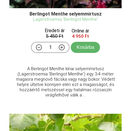
Berlingot Menthe selyemmirtusz
Lagerstroemia 'Berlingot Menthe'
Eredeti ár
Online ár
5 450 Ft
4 950 Ft
Kosárba
A Berlingot Menthe kínai selyemmirtusz
(Lagerstroemia 'Berlingot Menthe') egy 3-4 méter
magasra megnövő fácska vagy nagy bokor. Védett
helyre ültetve könnyen eléri ezt a magasságot, és
hozzáértő metszéssel egy hatalmas rózsaszín
virágfelhővé válik a ...