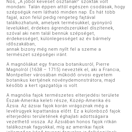
Nos, „A jóból keveset osztanak!” szokták volt
mondani. Talán éppen attól egészen csodásak, hogy
szépségük nem látható minden nap. És hát több
fajjal, azon felül pedig rengeteg fajtával
találkozhatunk, amelyek termésükkel, gyönyörű
levelükkel, érdekes ágrendszerükkel díszítenek,
szóval aki nem talál bennük szépséget,
érdekességet, különlegességet az év bármely
időszakában,
annak bizony még nem nyílt fel a szeme a
természet szépségei iránt.
A magnóliákat egy francia botanikusról, Pierre
Magnolról (1638 – 1715) nevezték el, aki a Francia,
Montpellier városában működő orvosi egyetem
botanikus kertjének növénydemonstrátora, majd
később a kert igazgatója is volt.
A magnólia fajok természetes elterjedési területe
Észak-Amerika keleti része, Közép-Amerika és
Ázsia. Az ázsiai fajok korán virágoznak még a
levélrügyek kipattanása előtt. Ez a különböző fajok
elterjedési területének éghajlati adottságaira
vezethető vissza. Az Ázsiában honos fajok ritkán
találkoznak fagyokkal, míg az amerikai fajok