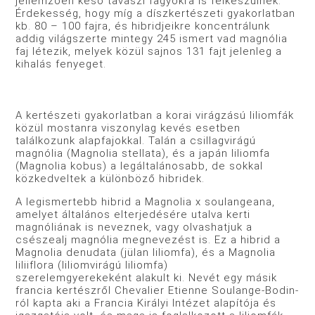
jellemzően késő tavaszi fagyokra is felkészülnek.
Érdekesség, hogy míg a díszkertészeti gyakorlatban
kb. 80 – 100 fajra, és hibridjeikre koncentrálunk
addig világszerte mintegy 245 ismert vad magnólia
faj létezik, melyek közül sajnos 131 fajt jelenleg a
kihalás fenyeget.
A kertészeti gyakorlatban a korai virágzású liliomfák
közül mostanra viszonylag kevés esetben
találkozunk alapfajokkal. Talán a csillagvirágú
magnólia (Magnolia stellata), és a japán liliomfa
(Magnolia kobus) a legáltalánosabb, de sokkal
közkedveltek a különböző hibridek.
A legismertebb hibrid a Magnolia x soulangeana,
amelyet általános elterjedésére utalva kerti
magnóliának is neveznek, vagy olvashatjuk a
csészealj magnólia megnevezést is. Ez a hibrid a
Magnolia denudata (jülan liliomfa), és a Magnolia
liliiflora (liliomvirágú liliomfa)
szerelemgyerekeként alakult ki. Nevét egy másik
francia kertészről Chevalier Etienne Soulange-Bodin-
ról kapta aki a Francia Királyi Intézet alapítója és