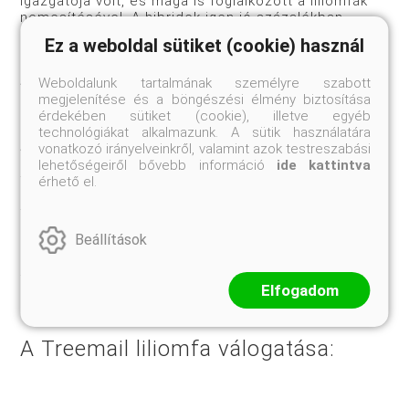
igazgatója volt, és maga is foglalkozott a liliomfák
nemesítésével. A hibridek igen jó százalékban
hozták a szülők kívánatos tulajdonságait, így hát az
Ez a weboldal sütiket (cookie) használ
1800-as évektől megindul a liliomfák keresztezése.
A liliomfák legjobban nedves, kissé savanyú, vagy
Weboldalunk tartalmának személyre szabott
legalább semleges kémhatású, tápanyagban
megjelenítése és a böngészési élmény biztosítása
gazdag, jó vízelvezetésű vályogtalajokon érzik
érdekében sütiket (cookie), illetve egyéb
magukat napsütéses, vagy félárnyékos termőhelyen.
technológiákat alkalmazunk. A sütik használatára
A
vonatkozó irányelveinkről, valamint azok testreszabási
szélsőséges adottságokat, mint a mély árnyék, vagy
lehetőségeiről bővebb információ
ide kattintva
túl nedves kötött talajok, vagy éppen a szárazság,
érhető el.
erős benapozás, nem kedveli. A kiszámíthatatlan
tavaszi időszakokra való tekintettel is jobb az
alacsony napállás melletti árnyas termőhelyeket
Beállítások
megcélozni. Ha a tavaszi napsütésben kipattannak a
rügyek, akkor a késői tavaszi fagyok károsítani
fogják a virágokat.
Elfogadom
A Treemail liliomfa válogatása: