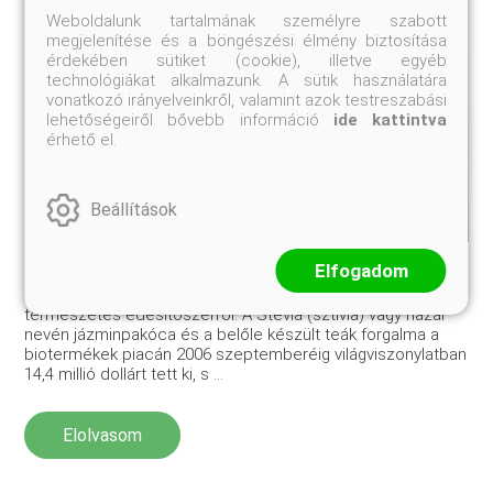
Weboldalunk tartalmának személyre szabott
megjelenítése és a böngészési élmény biztosítása
érdekében sütiket (cookie), illetve egyéb
technológiákat alkalmazunk. A sütik használatára
vonatkozó irányelveinkről, valamint azok testreszabási
lehetőségeiről bővebb információ
ide kattintva
érhető el.
Beállítások
Te mindent tudsz a Stevia-ról?
Elfogadom
Összeszedtük, mit lehet tudni erről a szuper és
természetes édesítőszerről. A Stevia (sztívia) vagy hazai
nevén jázminpakóca és a belőle készült teák forgalma a
biotermékek piacán 2006 szeptemberéig világviszonylatban
14,4 millió dollárt tett ki, s ...
Elolvasom