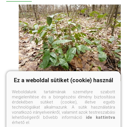
Ez a weboldal sütiket (cookie) használ
Pusztulás fenyegeti Sztálin munkácsi
Weboldalunk tartalmának személyre szabott
teaültetvényét
megjelenítése és a böngészési élmény biztosítása
Gazdátlanság következtében hamarosan eltűnhet a világ
érdekében sütiket (cookie), illetve egyéb
egyik legészakibb (DNy-Angliában van a legészakibb)
technológiákat alkalmazunk. A sütik használatára
fekvésű teaültetvénye a kárpátaljai Munkács mellett. A
vonatkozó irányelveinkről, valamint azok testreszabási
teacserjét (Camellia sinensis) 1949-ben honosították meg a
lehetőségeiről bővebb információ
ide kattintva
Munkácshoz közeli Vörös-hegyen (Kraszna horka) annak a
érhető el.
nagyszabású sztálini növénynemesítési programnak a