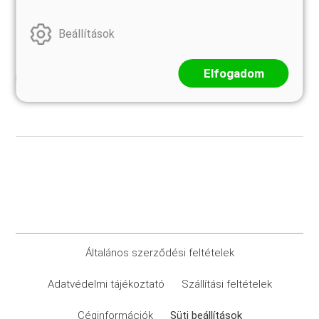
keretében, amelynek célja északi növényfajok déli és
délszaki növények északi fekvésű vidékeken való termőre
Beállítások
fogása volt.
Elfogadom
Elolvasom
Általános szerződési feltételek
Adatvédelmi tájékoztató
Szállítási feltételek
Céginformációk
Süti beállítások