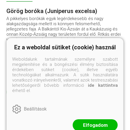
Görög boróka (Juniperus excelsa)
A pikkelyes borókák egyik legérdekesebb és nagy
alakgazdagsága mellett is könnyen felismerhető,
jellegzetes faja. A Balkántól Kis-Ázsián át a Kaukázusig és
onnan Közép-Ázsiáig nagy területen fordul elő. Ritkás erdei
vagy bozótosai sokszor csak elszórtan álló magányos,
széllel és szárazsággal dacoló példányai mindig
Ez a weboldal sütiket (cookie) használ
napfényben gazdag élőhelyet jeleznek. A dél felé utazók
számára legközelebb a macedóniai Vardar- vagy a bulgáriai
Weboldalunk tartalmának személyre szabott
Sztruma-folyó völgyeiben tűnnek fel a görög borókák, ahol a
megjelenítése és a böngészési élmény biztosítása
mérsékelt övi lombos erdők már fellazultak, de a
érdekében sütiket (cookie), illetve egyéb
mediterrán örökzöld flóra a hideg, száraz tél miatt még
technológiákat alkalmazunk. A sütik használatára
csak nyomokban jelenik meg.
vonatkozó irányelveinkről, valamint azok testreszabási
lehetőségeiről bővebb információ
ide kattintva
érhető el.
Elolvasom
Beállítások
Elfogadom