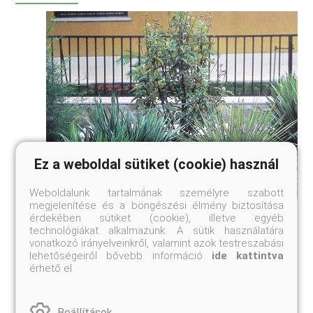
Ez a weboldal sütiket (cookie) használ
Weboldalunk tartalmának személyre szabott
megjelenítése és a böngészési élmény biztosítása
Oázis a garázstetőn
érdekében sütiket (cookie), illetve egyéb
technológiákat alkalmazunk. A sütik használatára
Lejtős telkeken gyakori beépítési megoldás, hogy a ház a
vonatkozó irányelveinkről, valamint azok testreszabási
terület felső végére kerül, míg a garázs vagy garázsok a
lehetőségeiről bővebb információ
ide kattintva
telek aljába, az utca felőli frontvonalra. Ilyenkor az eredeti
érhető el.
térszinthez képest megemelkedik, a garázstető szintjére
kerül a telek leg ...
Beállítások