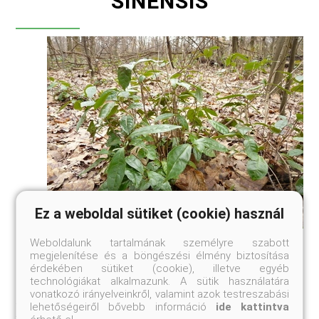
SINENSIS
Ez a weboldal sütiket (cookie) használ
Pusztulás fenyegeti Sztálin munkácsi
Weboldalunk tartalmának személyre szabott
megjelenítése és a böngészési élmény biztosítása
teaültetvényét
érdekében sütiket (cookie), illetve egyéb
Gazdátlanság következtében hamarosan eltűnhet a világ
technológiákat alkalmazunk. A sütik használatára
egyik legészakibb (DNy-Angliában van a legészakibb)
vonatkozó irányelveinkről, valamint azok testreszabási
fekvésű teaültetvénye a kárpátaljai Munkács mellett. A
lehetőségeiről bővebb információ
ide kattintva
teacserjét (Camellia sinensis) 1949-ben honosították meg a