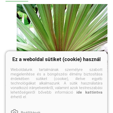
Ez a weboldal sütiket (cookie) használ
Weboldalunk tartalmának személyre szabott
megjelenítése és a böngészési élmény biztosítása
Megfejtették a magányos pálmák titkát
érdekében sütiket (cookie), illetve egyéb
technológiákat alkalmazunk. A sütik használatára
Ausztrália kellős közepén egy parányi területre korlátozódik
vonatkozó irányelveinkről, valamint azok testreszabási
a Livistona mariae nevű pálma elterjedése. Legközelebbi
lehetőségeiről bővebb információ
ide kattintva
rokona, a Livistona rigida 800-1000 kilométerrel északra-
érhető el.
északkeletre található, a köztük lévő terület pedig kopár és
száraz.
Beállítások