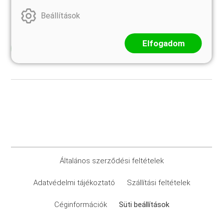
kanyar után azonban kellemes, hűs erdő, a gyertyánfák
bordás szürkésfehér törzsei rajzolódnak a dús zöld
Beállítások
aljnövényzet fölé.
Elfogadom
Elolvasom
Általános szerződési feltételek
Adatvédelmi tájékoztató
Szállítási feltételek
Céginformációk
Süti beállítások