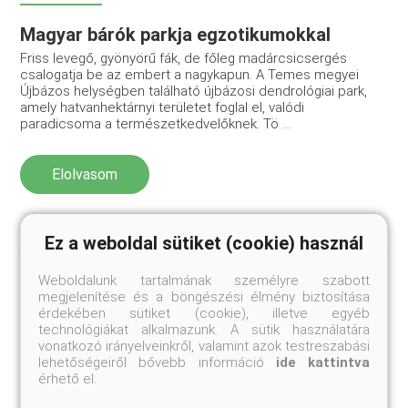
Magyar bárók parkja egzotikumokkal
Friss levegő, gyönyörű fák, de főleg madárcsicsergés
csalogatja be az embert a nagykapun. A Temes megyei
Újbázos helységben található újbázosi dendrológiai park,
amely hatvanhektárnyi területet foglal el, valódi
paradicsoma a természetkedvelőknek. Tö ...
Elolvasom
Ez a weboldal sütiket (cookie) használ
Weboldalunk tartalmának személyre szabott
megjelenítése és a böngészési élmény biztosítása
érdekében sütiket (cookie), illetve egyéb
Pálmaliliomok a pannon kertben
technológiákat alkalmazunk. A sütik használatára
vonatkozó irányelveinkről, valamint azok testreszabási
Nyári melegben suhanunk autónkkal. Az útmenti bevágások
lehetőségeiről bővebb információ
ide kattintva
meredek lejtőin őszi színt öltött a fű, mintha az első fagy
érhető el.
perzselte volna meg, barnán, aszottan fekszik a talajra,
sodrott levelű, apró cserjék kínlódnak a forróságban. A