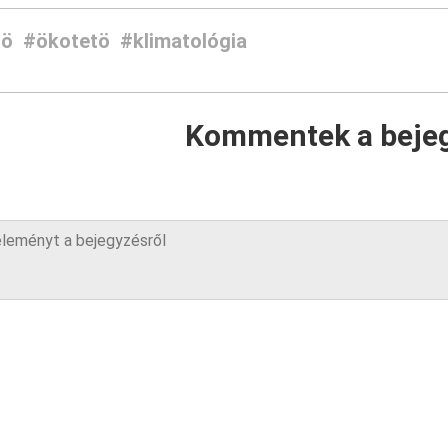
tö
#ökotetö
#klimatológia
Kommentek a beje