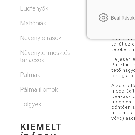
elsősorban
szigetelés
Lucfenyők
Itt eljuto
Beállítások
Mahóniák
víz- és ha
költségmeg
vízszigete
Növényleírások
és élettar
tehát az ö
tetőkert n
Növénytermesztési
tanácsok
Teljesen e
Pusztán lé
tető nagyo
Pálmák
pedig a t
A zöldtet
Pálmaliliomok
megdrágítj
beázásátó
megoldást
Tölgyek
döntően a
hatalmasa
véve) azon
KIEMELT