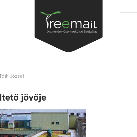
Tóth József
dtető jövője