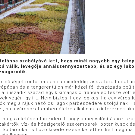
talános szabályává lett, hogy minél nagyobb egy telep
á válik, levegője annálszennyezettebb, és az egy lakosr
zsugorodik.
tminőséget rontó tendencia mindeddig visszafordíthatatlan
rópában és a tengerentúlon már közel fél évszázada beültet
. a huszadik század egyik kimagasló francia építésze volt
ek végén így írt:. Nem biztos, hogy logikus, ha egy város 
ők meg a rájuk néző csillagok párbeszédére szolgálnak. Ha 
, ha a városokat emberi életre alkalmas színtereknek akar
t megszületése után kiderült. hogy a megvalósításhoz szá
szakértők, víz- és hőszigetelő szakemberek. botanikusok 
l kudarcokat is hozó kísérletezése kellett és kell még ma 