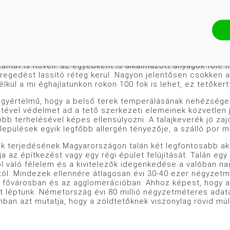
 a talaj játssza a főszerepet. a folytatásban pedig a sza
i és vízelvezető rendszer.
ttunk ahhoz a ponthoz, ahol a tervezők és műszaki szakembe
ngszigetelési problémáinak megoldásában a sivár, élettele
takarításban is kifejezhető előnyokkel jár a használat so
lő anyagok és technológiák, a tetőre telepített kert a be
tamát is növeli: az egyébként is alkalmazott anyagok fölé m
regedést lassító réteg kerül. Nagyon jelentősen csökken a 
élkül a mi éghajlatunkon rokon 100 fok is lehet, ez tetőker
gyértelmű, hogy a belső terek temperálásának nehézségeit 
tével védelmet ad a tető szerkezeti elemeinek közvetlen jé
bb terhelésével képes ellensúlyozni. A talajkeverék jó za
elepülések egyik legfőbb allergén tényezője, a szálló por
ők terjedésének Magyarországon talán két legfontosabb aka
a az építkezést vagy egy régi épület felújítását. Talán egy
l való félelem és a kivitelezők idegenkedése a valóban na
ól. Mindezek ellennére átlagosan évi 30-40 ezer négyzetm
 fővárosban és az agglomerációban. Ahhoz képest, hogy a k
t léptünk. Németország évi 80 millió négyzetméteres adat
ban azt mutatja, hogy a zöldtetőknek viszonylag rövid múltj