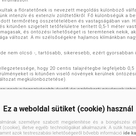
 virulhasson.
akultak a flóratetőnek is nevezett megoldás különböző válf
ünk intenzív és extenzív zöldtetőkről. Fő különbségük a b
 adott termőréteg összetételében és vastagságában van. H
és kitünően szigetelt tetőfelületre terített 0,5-1 méter va
magasak, és öntözési lehetőséget is teremtenek nekik, akk
rága változat. A mi szélsőségekre hajlamos klímánkban na
 de nem olcsó -, tartósabb, sikeresebb, ezért gyorsabban 
llegzetessége, hogy 20 centis talajrétegbe legfeljebb 0,5
ülményeket is kitünően viselő növények kerülnek öntözési le
változat megkülönböztetése).
őkre csak a legszívósabb évelő és sziklakerti növények jö
v tetők növényzetének kell megfelelni. Erre a célra kiválóa
ben pompázó, rendkívül változatos varjúhákak és az ugyanc
, a sivatagi jukkák és a télálló kaktuszok. Az utóbbiak sz
Ez a weboldal sütiket (cookie) használ
 válaszolnak a tűző nap, a szárazság, a magasban különöse
tt növények további nagy előnye, hogy megelégednek nem 
talmának személyre szabott megjelenítése és a böngészési él
jal is, mondhatni kifejezetten ragaszkodnak a laza, vízát
 (cookie), illetve egyéb technológiákat alkalmazunk. A sütik hasz
 olykor (komoly eső, hó, felhőszakadás) nagy mennyiségű 
valamint azok testreszabási lehetőségeiről bővebb információ
ide k