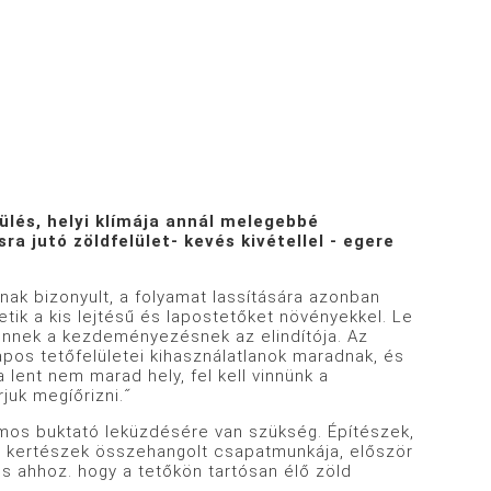
ülés, helyi klímája annál melegebbé
a jutó zöldfelület- kevés kivétellel - egere
nak bizonyult, a folyamat lassítására azonban
ik a kis lejtésű és lapostetőket növényekkel.
Le
 ennek a kezdeményezésnek az elindítója. Az
lapos tetőfelületei kihasználatlanok maradnak, és
lent nem marad hely, fel kell vinnünk a
juk megíőrizni.˝
mos buktató leküzdésére van szükség. Építészek,
és kertészek összehangolt csapatmunkája, először
is ahhoz. hogy a tetőkön tartósan élő zöld