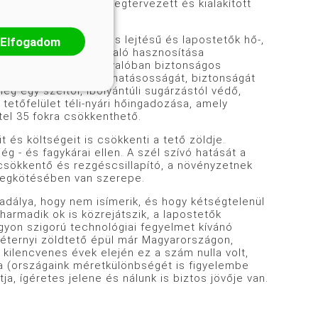
kszerűen, gondosan megtervezett és kialakított
rek felismerték: a kis lejtésű és lapostetők hő-,
Elfogadom
n felületek kertként való hasznosítása
rán. Amióta léteznek valóban biztonságos
ázások elleni vedelem hatásosságát, biztonságát
ég egy széltől, ibolyántúli sugárzástól védő,
tetőfelület téli-nyári hőingadozása, amely
ttel 35 fokra csökkenthető.
és költségeit is csökkenti a tető zöldje.
g - és fagykárai ellen. A szél szívó hatását a
jcsökkentő és rezgéscsillapító, a növényzetnek
 megkötésében van szerepe.
dálya, hogy nem isímerik, és hogy kétségtelenül
 harmadik ok is közrejátszik, a lapostetők
gyon szigorú technológiai fegyelmet kívánó
éternyi zöldtető épül már Magyarországon,
ilencvenes évek elején ez a szám nulla volt,
a (országaink méretkülönbségét is figyelembe
a, ígéretes jelene és nálunk is biztos jövője van.