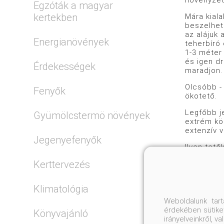
növényzet
Egzóták a magyar
kertekben
Mára kial
beszelhet
az alájuk
Energianövények
teherbíró 
1-3 méter 
és igen d
Érdekességek
maradjon.
Olcsóbb -
Fenyők
ökotető.
Legfőbb je
Gyümölcstermö növények
extrém kör
extenzív 
Jegenyefenyők
Ilyen tet
az extenzí
Kerttervezés
virágszín
kövirózsák
virágokkal
Klimatológia
Az említe
Weboldalunk tar
homoktalaj
érdekében sütiket
Könyvajánló
a tetőkön
irányelveinkről, 