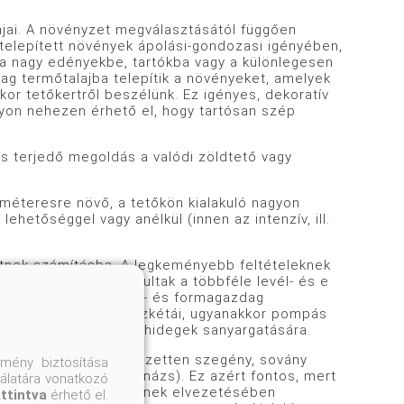
ajai. A növényzet megválasztásától függően
etelepített növények ápolási-gondozasi igényében,
a nagy edényekbe, tartókba vagy a különlegesen
stag termőtalajba telepítik a növényeket, amelyek
or tetőkertről beszélünk. Ez igényes, dekoratív
gyon nehezen érhető el, hogy tartósan szép
is terjedő megoldás a valódi zöldtető vagy
 méteresre növő, a tetőkön kialakuló nagyon
hetőséggel vagy anélkül (innen az intenzív, ill.
hetnek számításba. A legkeményebb feltételeknek
n alkalmasnak bizonyultak a többféle levél- és e
sak fantasztikus szín- és formagazdag
omjazás világbajnok aszkétái, ugyanakkor pompás
n erős szelek, a téli hidegek sanyargatására.
csak kevés, de kifejezetten szegény, sovány
mény biztosítása
eresztő közeghez (drenázs). Ez azért fontos, mert
nálatára vonatkozó
víz jelenik meg. amelynek elvezetésében
attintva
érhető el.