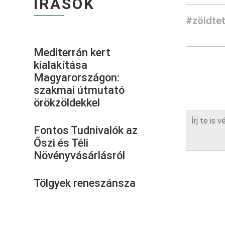
ÍRÁSOK
#zöldte
Mediterrán kert
kialakítása
Magyarországon:
szakmai útmutató
örökzöldekkel
Fontos Tudnivalók az
Őszi és Téli
Növényvásárlásról
Tölgyek reneszánsza