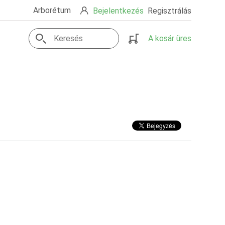
Arborétum
Bejelentkezés
Regisztrálás
A kosár üres