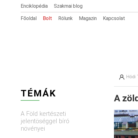
Enciklopédia
Szakmai blog
Főoldal
Bolt
Rólunk
Magazin
Kapcsolat
Hódi 
TÉMÁK
A zöl
A Föld kertészeti
jelentöséggel bíró
növényei