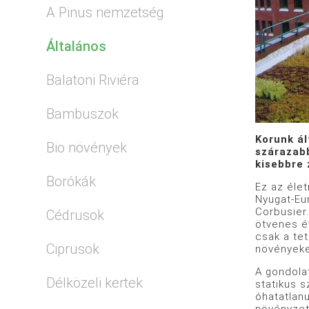
A Pinus nemzetség
Általános
Balatoni Riviéra
Bambuszok
Korunk ál
Bio növények
szárazabb
kisebbre 
Borókák
Ez az éle
Nyugat-Eu
Corbusier
Cédrusok
ötvenes év
csak a tet
Ciprusok
növényeket
A gondola
Délközeli kertek
statikus 
óhatatlanu