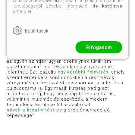
vonatkozó irányelveinkről, valamint azok testreszabási
„Számításaink alapján a zöldövezet
lehetőségeiről bővebb információ
ide kattintva
a házassághoz képest
harmadannyival, a teljes
érhető el.
munkaidős foglalkoztatottsághoz képest
tizedannyival növeli az egyén jóllétét – mondta dr.
Matthew White. – Ezek az összevetések segíthetik
a döntéshozókat, amikor a városi
Beállítások
területfejlesztésekről döntenek.”
Elfogadom
A kutatók szerint a parkosítási beruházások hatása
az egyén szintjén ugyan csekélynek tűnik, ám
össztársadalmi mértékben komoly nyereséget
jelenthet. Ezt igazolja
egy korábbi felmérés
, amely
szerint erdei séta során csökken a résztvevők
vérnyomása, a kortizol stresszhormon szintje és a
pulzusszáma is. Egy másik kutatás pedig azt
állapította meg, hogy négy nap természetjárás,
valamint a multimédiás eszközök, a modern
technológia kerülése 50 százalékkal
növeli a kreativitást
és a problémamegoldó
képességet.