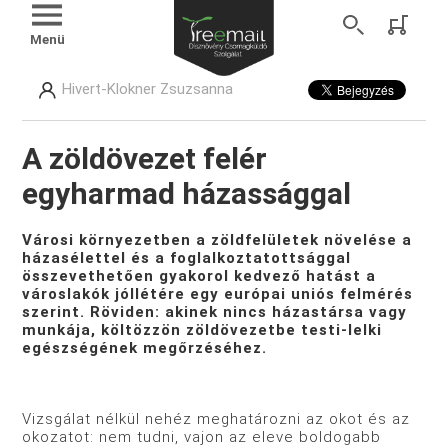
Menü
Hivert-Klokner Zsuzsanna
A zöldövezet felér
egyharmad házassággal
Városi környezetben a zöldfelületek növelése a
házasélettel és a foglalkoztatottsággal
összevethetően gyakorol kedvező hatást a
városlakók jóllétére egy európai uniós felmérés
szerint. Röviden: akinek nincs házastársa vagy
munkája, költözzön zöldövezetbe testi-lelki
egészségének megőrzéséhez.
Vizsgálat nélkül nehéz meghatározni az okot és az
okozatot: nem tudni, vajon az eleve boldogabb