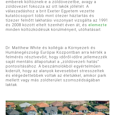
emberek költöznek-e a zöldövezetbe, avagy a
zöldövezet fokozza az ott lakók jóllétét. A
válaszadáshoz a brit Exeter Egyetem vezette
kutatócsoport több mint ötezer háztartás és
tízezer felnőtt lakhatási viszonyait vizsgálta az 1991
és 2008 között eltelt tizenhét éven át, és
elemezte
minden költözködésük körülményeit, utóhatásait.
Dr. Matthew White és kollégái a Környezeti és
Humánegészségi Európai Központban arra kérték a
felmérés résztvevőit, hogy időről-időre jellemezzék
saját mentális állapotukat a „zöldövezeti hatás”
pontosításához. A beszámolókból egyértelműen
kiderült, hogy az alanyok kevesebbet stresszeltek
és elégedettebbek voltak az életükkel, amikor park
mellett vagy más zöldterület szomszédságában
laktak.