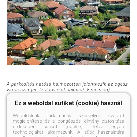
A parkosítás hatása halmozottan jelentkezik az egész
város szintjén (zöldövezeti lakások Vecsésen)
Ez a weboldal sütiket (cookie) használ
Ez akkor is igaz volt, ha például a jövedelmükben,
Weboldalunk tartalmának személyre szabott
foglalkoztatottságukban, házasságukban,
megjelenítése és a böngészési élmény biztosítása
egészségükben vagy a lakástípusukban változás
érdekében sütiket (cookie), illetve egyéb
történt, például időközben elváltak vagy családi
technológiákat alkalmazunk. A sütik használatára
házból többszintes társasházba költöztek.